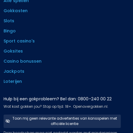
Alle spellen
Gokkasten
Slots
Bingo
Sport casino's
Goksites
Casino bonussen
Jackpots
Loterijen
Hulp bij een gokprobleem? Bel dan: 0800-240 00 22
Wat kost gokken jou? Stop op tijd. 18+. Openovergokken.nl.
Toon mij geen relevante advertenties van kansspelen met
officiële licentie
Deze boodschap mag niet gedeeld worden met minderjarigen