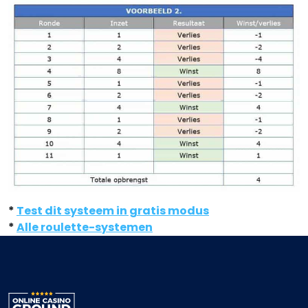
*
Test dit systeem in gratis modus
*
Alle roulette-systemen