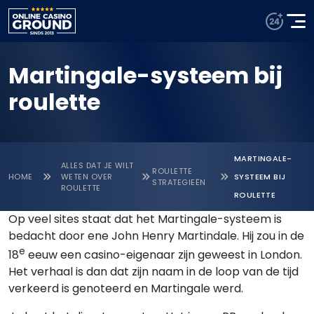
Martingale-systeem bij
roulette
MARTINGALE-
ALLES DAT JE WILT
ROULETTE
HOME
WETEN OVER
SYSTEEM BIJ
STRATEGIEËN
ROULETTE
ROULETTE
Op veel sites staat dat het Martingale-systeem is
bedacht door ene John Henry Martindale. Hij zou in de
e
18
eeuw een casino-eigenaar zijn geweest in London.
Het verhaal is dan dat zijn naam in de loop van de tijd
verkeerd is genoteerd en Martingale werd.