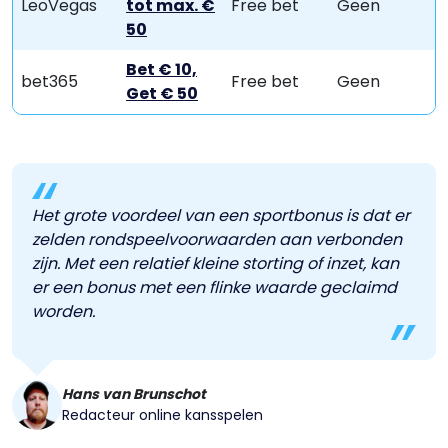
LeoVegas
tot max. €
Free bet
Geen
50
Bet € 10,
bet365
Free bet
Geen
Get € 50
Het grote voordeel van een sportbonus is dat er
zelden rondspeelvoorwaarden aan verbonden
zijn. Met een relatief kleine storting of inzet, kan
er een bonus met een flinke waarde geclaimd
worden.
Hans van Brunschot
Redacteur online kansspelen