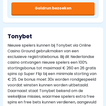
Goldrun bezoeken
Tonybet
Nieuwe spelers kunnen bij Tonybet via Online
Casino Ground gebruikmaken van een
exclusieve registratiebonus. Bij dit Nederlandse
casino ontvangen nieuwe spelers een 100%
stortingsbonus tot maximaal € 260 en 26 gratis
spins op Super Flip bij een minimale storting van
€ 25. De bonus moet 30x worden rondgespeeld
voordat winsten kunnen worden uitbetaald.
Daarnaast staat Tonybet bekend om de
wekelijkse missies, waarmee spelers extra free
spins en free bets kunnen verdienen, aangevuld