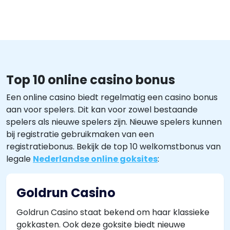
Top 10 online casino bonus
Een online casino biedt regelmatig een casino bonus
aan voor spelers. Dit kan voor zowel bestaande
spelers als nieuwe spelers zijn. Nieuwe spelers kunnen
bij registratie gebruikmaken van een
registratiebonus. Bekijk de top 10 welkomstbonus van
legale
Nederlandse online goksites
:
Goldrun Casino
Goldrun Casino staat bekend om haar klassieke
gokkasten. Ook deze goksite biedt nieuwe