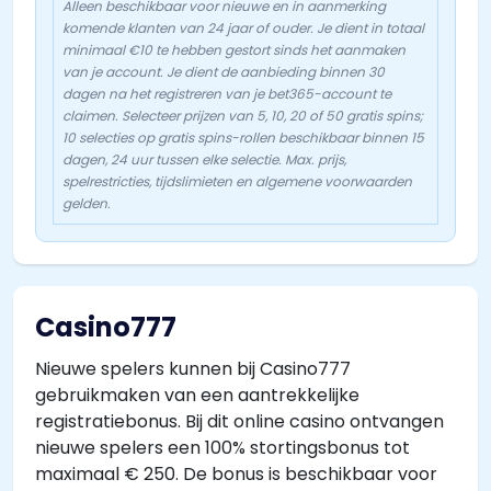
Alleen beschikbaar voor nieuwe en in aanmerking
komende klanten van 24 jaar of ouder. Je dient in totaal
minimaal €10 te hebben gestort sinds het aanmaken
van je account. Je dient de aanbieding binnen 30
dagen na het registreren van je bet365-account te
claimen. Selecteer prijzen van 5, 10, 20 of 50 gratis spins;
10 selecties op gratis spins-rollen beschikbaar binnen 15
dagen, 24 uur tussen elke selectie. Max. prijs,
spelrestricties, tijdslimieten en algemene voorwaarden
gelden.
Casino777
Nieuwe spelers kunnen bij Casino777
gebruikmaken van een aantrekkelijke
registratiebonus. Bij dit online casino ontvangen
nieuwe spelers een 100% stortingsbonus tot
maximaal € 250. De bonus is beschikbaar voor