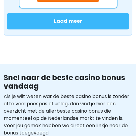
Laad meer
Snel naar de beste casino bonus
vandaag
Als je wilt weten wat de beste casino bonus is zonder
al te veel poespas of uitleg, dan vind je hier een
overzicht met de allerbeste casino bonus die
momenteel op de Nederlandse markt te vinden is.
Voor jou gemak hebben we direct een linkje naar de
bonus toegevoegd.