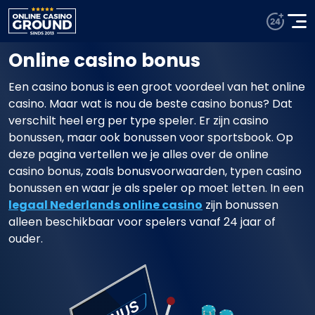
Online casino bonus
Een casino bonus is een groot voordeel van het online
casino. Maar wat is nou de beste casino bonus? Dat
verschilt heel erg per type speler. Er zijn casino
bonussen, maar ook bonussen voor sportsbook. Op
deze pagina vertellen we je alles over de online
casino bonus, zoals bonusvoorwaarden, typen casino
bonussen en waar je als speler op moet letten. In een
legaal Nederlands online casino
zijn bonussen
alleen beschikbaar voor spelers vanaf 24 jaar of
ouder.