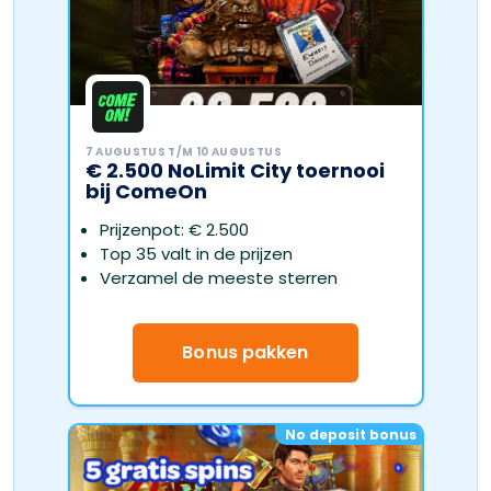
7 AUGUSTUS T/M 10 AUGUSTUS
€ 2.500 NoLimit City toernooi
bij ComeOn
Prijzenpot: € 2.500
Top 35 valt in de prijzen
Verzamel de meeste sterren
Bonus pakken
No deposit bonus