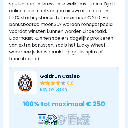
spelers een interessante welkomstbonus. Bij dit
online casino ontvangen nieuwe spelers een
100% stortingsbonus tot maximaal € 250. Het
bonusbedrag moet 30x worden rondgespeeld
voordat winsten kunnen worden uitbetaald.
Daarnaast kunnen spelers dagelijks profiteren
van extra bonussen, zoals het Lucky Wheel,
waarmee je kans maakt op gratis spins of
bonustegoed.
Goldrun Casino
8,6
Review Lezen
100% tot maximaal € 250