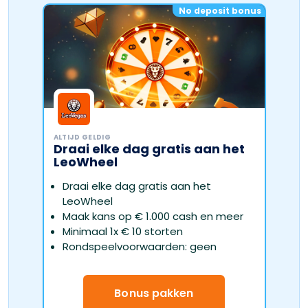
No deposit bonus
ALTIJD GELDIG
Draai elke dag gratis aan het
LeoWheel
Draai elke dag gratis aan het
LeoWheel
Maak kans op € 1.000 cash en meer
Minimaal 1x € 10 storten
Rondspeelvoorwaarden: geen
Bonus pakken