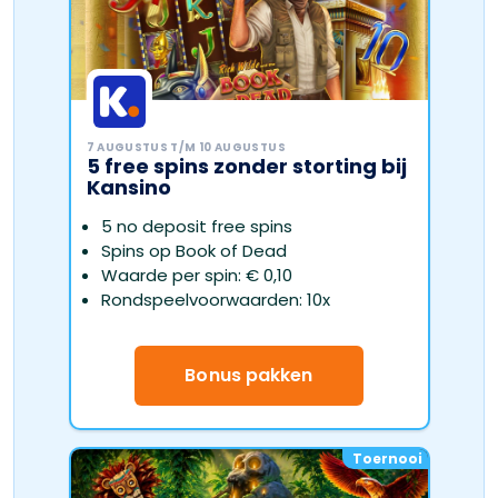
7 AUGUSTUS T/M 10 AUGUSTUS
5 free spins zonder storting bij
Kansino
5 no deposit free spins
Spins op Book of Dead
Waarde per spin: € 0,10
Rondspeelvoorwaarden: 10x
Bonus pakken
Toernooi