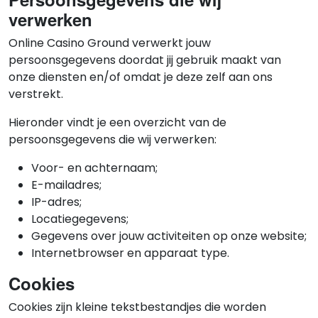
verwerken
Online Casino Ground verwerkt jouw
persoonsgegevens doordat jij gebruik maakt van
onze diensten en/of omdat je deze zelf aan ons
verstrekt.
Hieronder vindt je een overzicht van de
persoonsgegevens die wij verwerken:
Voor- en achternaam;
E-mailadres;
IP-adres;
Locatiegegevens;
Gegevens over jouw activiteiten op onze website;
Internetbrowser en apparaat type.
Cookies
Cookies zijn kleine tekstbestandjes die worden