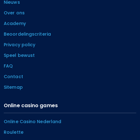
Nieuws
Over ons
Academy
Beoordelingscriteria
Privacy policy
Speel bewust
FAQ
Contact
Sitemap
Online casino games
Online Casino Nederland
Roulette