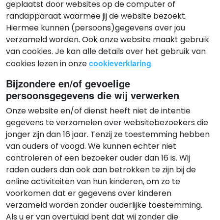
geplaatst door websites op de computer of
randapparaat waarmee jij de website bezoekt.
Hiermee kunnen (persoons)gegevens over jou
verzameld worden. Ook onze website maakt gebruik
van cookies. Je kan alle details over het gebruik van
cookieverklaring
cookies lezen in onze
.
Bijzondere en/of gevoelige
persoonsgegevens die wij verwerken
Onze website en/of dienst heeft niet de intentie
gegevens te verzamelen over websitebezoekers die
jonger zijn dan 16 jaar. Tenzij ze toestemming hebben
van ouders of voogd. We kunnen echter niet
controleren of een bezoeker ouder dan 16 is. Wij
raden ouders dan ook aan betrokken te zijn bij de
online activiteiten van hun kinderen, om zo te
voorkomen dat er gegevens over kinderen
verzameld worden zonder ouderlijke toestemming.
Als u er van overtuigd bent dat wij zonder die