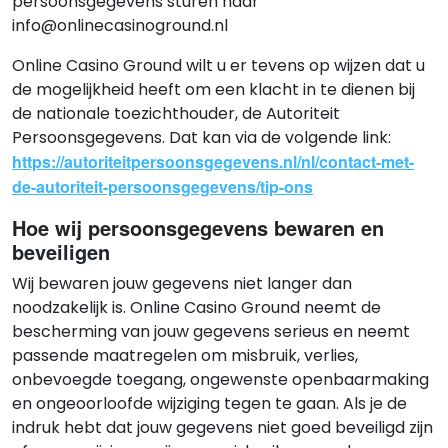
persoonsgegevens sturen naar
info@onlinecasinoground.nl
Online Casino Ground wilt u er tevens op wijzen dat u
de mogelijkheid heeft om een klacht in te dienen bij
de nationale toezichthouder, de Autoriteit
Persoonsgegevens. Dat kan via de volgende link:
https://autoriteitpersoonsgegevens.nl/nl/contact-met-
de-autoriteit-persoonsgegevens/tip-ons
Hoe wij persoonsgegevens bewaren en
beveiligen
Wij bewaren jouw gegevens niet langer dan
noodzakelijk is. Online Casino Ground neemt de
bescherming van jouw gegevens serieus en neemt
passende maatregelen om misbruik, verlies,
onbevoegde toegang, ongewenste openbaarmaking
en ongeoorloofde wijziging tegen te gaan. Als je de
indruk hebt dat jouw gegevens niet goed beveiligd zijn