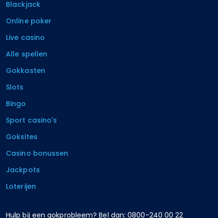
Blackjack
Online poker
Live casino
Alle spellen
Gokkasten
Slots
Bingo
Sport casino's
Goksites
Casino bonussen
Jackpots
Loterijen
Hulp bij een gokprobleem? Bel dan: 0800-240 00 22