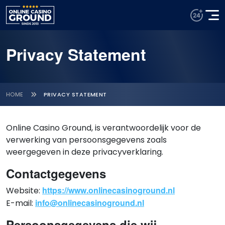
Privacy Statement
HOME
PRIVACY STATEMENT
Online Casino Ground, is verantwoordelijk voor de
verwerking van persoonsgegevens zoals
weergegeven in deze privacyverklaring.
Contactgegevens
https://www.onlinecasinoground.nl
Website:
info@onlinecasinoground.nl
E-mail:
Persoonsgegevens die wij