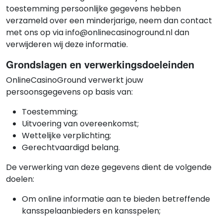
toestemming persoonlijke gegevens hebben
verzameld over een minderjarige, neem dan contact
met ons op via info@onlinecasinoground.nl dan
verwijderen wij deze informatie.
Grondslagen en verwerkingsdoeleinden
OnlineCasinoGround verwerkt jouw
persoonsgegevens op basis van:
Toestemming;
Uitvoering van overeenkomst;
Wettelijke verplichting;
Gerechtvaardigd belang.
De verwerking van deze gegevens dient de volgende
doelen:
Om online informatie aan te bieden betreffende
kansspelaanbieders en kansspelen;