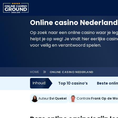
Online casino Nederland
Op zoek naar een online casino waar je l
helpt je op weg! Je vindt hier eerlijke casi
voor veilig en verantwoord spelen.
HOME
ONLINE CASINO NEDERLAND
Inhoud:
Top 10 casino’s
Beste onli
Auteur:
Evi Quekel
Controle:
Frank Op de Wo