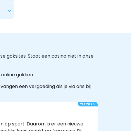
se goksites. Staat een casino niet in onze
n online gokken.
angen een vergoeding als je via ons bij
TIP 2026!
en op sport. Daarom is er een nieuwe
elijks kans maakt op free spins. Bij