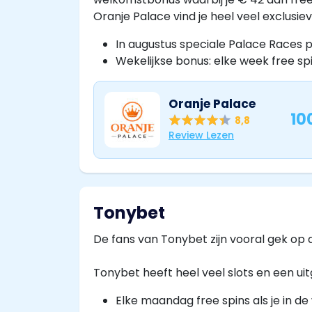
Oranje Palace vind je heel veel exclusie
In augustus speciale Palace Races 
Wekelijkse bonus: elke week free s
Oranje Palace
10
8,8
Review Lezen
Tonybet
De fans van Tonybet zijn vooral gek op d
Tonybet heeft heel veel slots en een uit
Elke maandag free spins als je in d