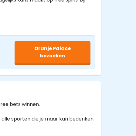
Oranje Palace
bezoeken
free bets winnen.
a alle sporten die je maar kan bedenken.