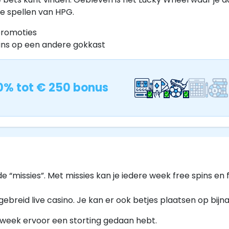
ve spellen van HPG.
promoties
pins op een andere gokkast
0% tot € 250 bonus
e “missies”. Met missies kan je iedere week free spins en 
gebreid live casino. Je kan er ook betjes plaatsen op bijn
e week ervoor een storting gedaan hebt.