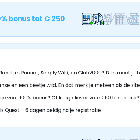
0% bonus tot € 250
s Random Runner, Simply Wild, en Club2000? Dan moet je bi
se en een beetje wild. En dat merk je meteen als de site 
 voor 100% bonus? Of kies je liever voor 250 free spins?
s Quest – 6 dagen geldig na je registratie