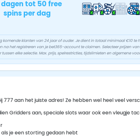
 dagen tot 50 free
spins per dag
 komende klanten van 24 jaar of ouder. Je dient in totaal minimaal €10 te
a het registreren van je bet365-account te claimen. Selecteer prijzen van 5, 1
ussen elke selectie. Max. prijs, spelrestricties, tijdslimieten en algemene v
ij 777 aan het juiste adres! Ze hebben wel heel veel vers
en Gridders aan, speciale slots waar ook een vleugje tacti
er
 als je een storting gedaan hebt