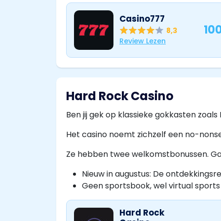
Casino777
10
8,3
Review Lezen
Hard Rock Casino
Ben jij gek op klassieke gokkasten zoal
Het casino noemt zichzelf een no-nonsen
Ze hebben twee welkomstbonussen. Ga je
Nieuw in augustus: De ontdekkingsrei
Geen sportsbook, wel virtual sports
Hard Rock