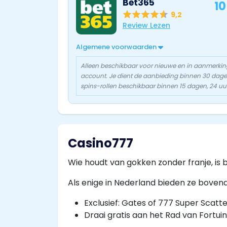
Bet365
10
9,2
Review Lezen
Algemene voorwaarden
Alleen beschikbaar voor nieuwe en in aanmerking
account. Je dient de aanbieding binnen 30 dagen n
spins-rollen beschikbaar binnen 15 dagen, 24 uur t
Casino777
Wie houdt van gokken zonder franje, is b
Als enige in Nederland bieden ze bovendi
Exclusief: Gates of 777 Super Scatt
Draai gratis aan het Rad van Fortuin