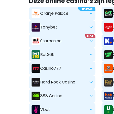
Deze online casino’s zijn 
TIP 2026!
Oranje Palace
Tonybet
HOT
Starcasino
Bet365
Casino777
Hard Rock Casino
888 Casino
Vbet