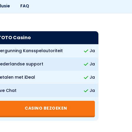
lusie
FAQ
TOTO Casino
ergunning Kansspelautoriteit
Ja
ederlandse support
Ja
etalen met iDeal
Ja
ive Chat
Ja
CASINO BEZOEKEN