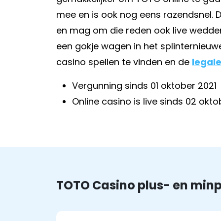
mee en is ook nog eens razendsnel. D
en mag om die reden ook live wedden
een gokje wagen in het splinternieuw
casino spellen te vinden en de
legale
Vergunning sinds
01 oktober 2021
Online casino is live sinds
02 okto
TOTO Casino plus- en min