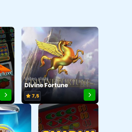
Video slots
Divine Fortune
7,5