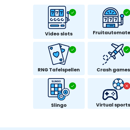
Fruitautomat
Video slots
RNG Tafelspellen
Crash games
Virtual sport
Slingo