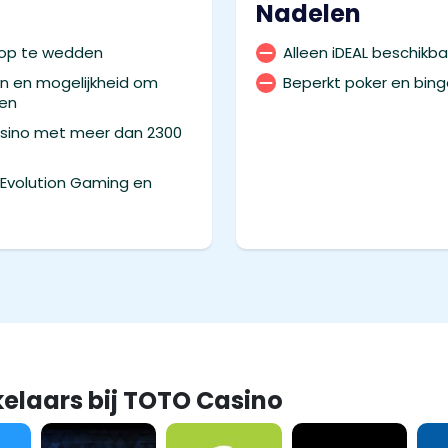
Nadelen
 op te wedden
Alleen iDEAL beschikba
en en mogelijkheid om
Beperkt poker en bin
ken
asino met meer dan 2300
n Evolution Gaming en
elaars bij
TOTO Casino