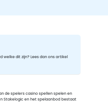
elke dit zijn? Lees dan ons artikel
n de spelers casino spellen spelen en
en Stakelogic en het spelaanbod bestaat