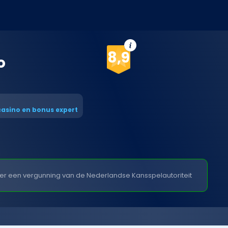
8,9
o
casino en bonus expert
er een vergunning van de Nederlandse Kansspelautoriteit