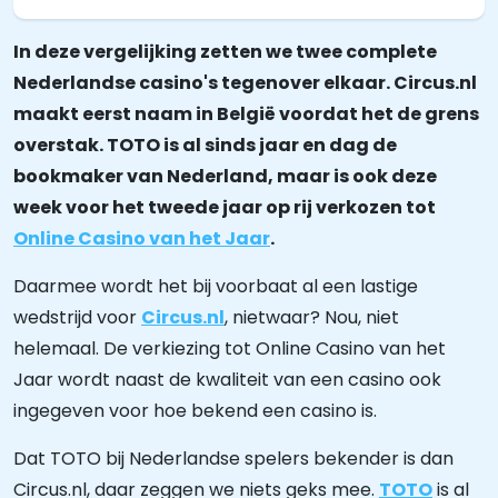
In deze vergelijking zetten we twee complete
Nederlandse casino's tegenover elkaar. Circus.nl
maakt eerst naam in België voordat het de grens
overstak. TOTO is al sinds jaar en dag de
bookmaker van Nederland, maar is ook deze
week voor het tweede jaar op rij verkozen tot
Online Casino van het Jaar
.
Daarmee wordt het bij voorbaat al een lastige
wedstrijd voor
Circus.nl
, nietwaar? Nou, niet
helemaal. De verkiezing tot Online Casino van het
Jaar wordt naast de kwaliteit van een casino ook
ingegeven voor hoe bekend een casino is.
Dat TOTO bij Nederlandse spelers bekender is dan
Circus.nl, daar zeggen we niets geks mee.
TOTO
is al