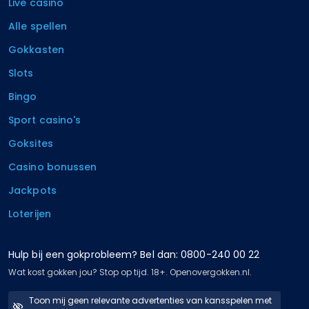
Live casino
Alle spellen
Gokkasten
Slots
Bingo
Sport casino's
Goksites
Casino bonussen
Jackpots
Loterijen
Hulp bij een gokprobleem? Bel dan: 0800-240 00 22
Wat kost gokken jou? Stop op tijd. 18+. Openovergokken.nl.
Toon mij geen relevante advertenties van kansspelen met