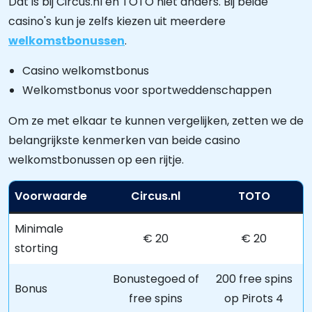
Dat is bij Circus.nl en TOTO niet anders. Bij beide
casino's kun je zelfs kiezen uit meerdere
welkomstbonussen
.
Casino welkomstbonus
Welkomstbonus voor sportweddenschappen
Om ze met elkaar te kunnen vergelijken, zetten we de
belangrijkste kenmerken van beide casino
welkomstbonussen op een rijtje.
Voorwaarde
Circus.nl
TOTO
Minimale
€ 20
€ 20
storting
Bonustegoed of
200 free spins
Bonus
free spins
op Pirots 4