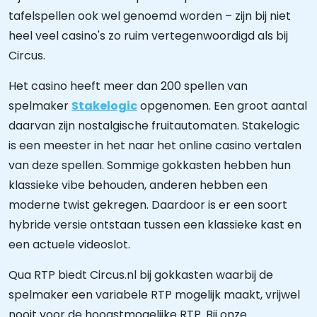
tafelspellen ook wel genoemd worden – zijn bij niet
heel veel casino's zo ruim vertegenwoordigd als bij
Circus.
Het casino heeft meer dan 200 spellen van
spelmaker
Stakelogic
opgenomen. Een groot aantal
daarvan zijn nostalgische fruitautomaten. Stakelogic
is een meester in het naar het online casino vertalen
van deze spellen. Sommige gokkasten hebben hun
klassieke vibe behouden, anderen hebben een
moderne twist gekregen. Daardoor is er een soort
hybride versie ontstaan tussen een klassieke kast en
een actuele videoslot.
Qua RTP biedt Circus.nl bij gokkasten waarbij de
spelmaker een variabele RTP mogelijk maakt, vrijwel
nooit voor de hoogstmogelijke RTP. Bij onze