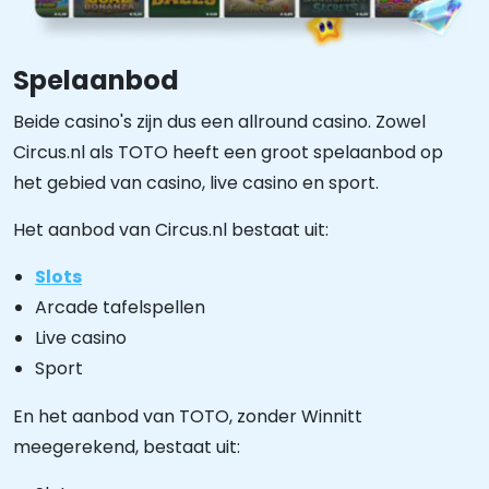
Spelaanbod
Beide casino's zijn dus een allround casino. Zowel
Circus.nl als TOTO heeft een groot spelaanbod op
het gebied van casino, live casino en sport.
Het aanbod van Circus.nl bestaat uit:
Slots
Arcade tafelspellen
Live casino
Sport
En het aanbod van TOTO, zonder Winnitt
meegerekend, bestaat uit: