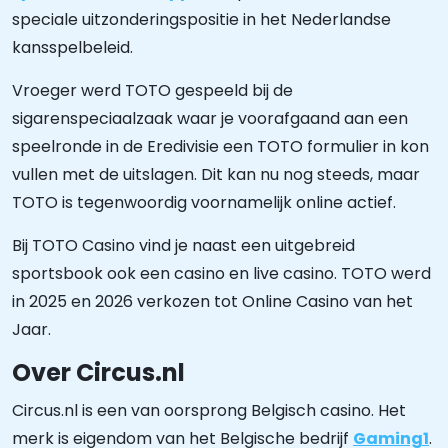
speciale uitzonderingspositie in het Nederlandse
kansspelbeleid.
Vroeger werd TOTO gespeeld bij de
sigarenspeciaalzaak waar je voorafgaand aan een
speelronde in de Eredivisie een TOTO formulier in kon
vullen met de uitslagen. Dit kan nu nog steeds, maar
TOTO is tegenwoordig voornamelijk online actief.
Bij TOTO Casino vind je naast een uitgebreid
sportsbook ook een casino en live casino. TOTO werd
in 2025 en 2026 verkozen tot Online Casino van het
Jaar.
Over Circus.nl
Circus.nl is een van oorsprong Belgisch casino. Het
merk is eigendom van het Belgische bedrijf
Gaming1
.