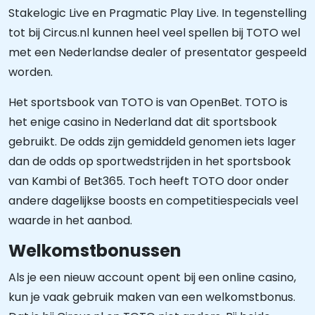
Stakelogic Live en Pragmatic Play Live. In tegenstelling
tot bij Circus.nl kunnen heel veel spellen bij TOTO wel
met een Nederlandse dealer of presentator gespeeld
worden.
Het sportsbook van TOTO is van OpenBet. TOTO is
het enige casino in Nederland dat dit sportsbook
gebruikt. De odds zijn gemiddeld genomen iets lager
dan de odds op sportwedstrijden in het sportsbook
van Kambi of Bet365. Toch heeft TOTO door onder
andere dagelijkse boosts en competitiespecials veel
waarde in het aanbod.
Welkomstbonussen
Als je een nieuw account opent bij een online casino,
kun je vaak gebruik maken van een welkomstbonus.