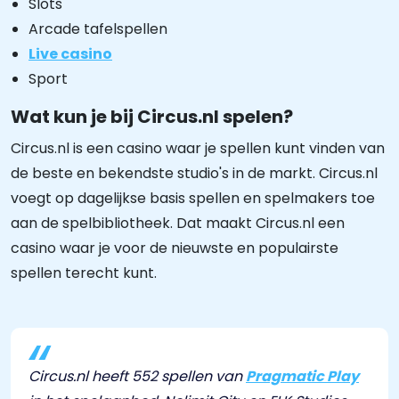
Slots
Arcade tafelspellen
Live casino
Sport
Wat kun je bij Circus.nl spelen?
Circus.nl is een casino waar je spellen kunt vinden van
de beste en bekendste studio's in de markt. Circus.nl
voegt op dagelijkse basis spellen en spelmakers toe
aan de spelbibliotheek. Dat maakt Circus.nl een
casino waar je voor de nieuwste en populairste
spellen terecht kunt.
Circus.nl heeft 552 spellen van
Pragmatic Play