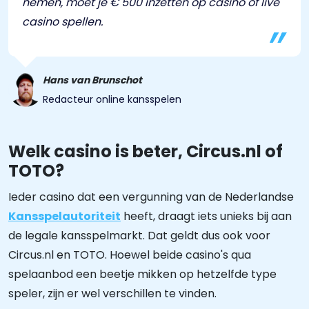
nemen, moet je € 500 inzetten op casino of live
casino spellen.
Hans van Brunschot
Redacteur online kansspelen
Welk casino is beter, Circus.nl of
TOTO?
Ieder casino dat een vergunning van de Nederlandse
Kansspelautoriteit
heeft, draagt iets unieks bij aan
de legale kansspelmarkt. Dat geldt dus ook voor
Circus.nl en TOTO. Hoewel beide casino's qua
spelaanbod een beetje mikken op hetzelfde type
speler, zijn er wel verschillen te vinden.