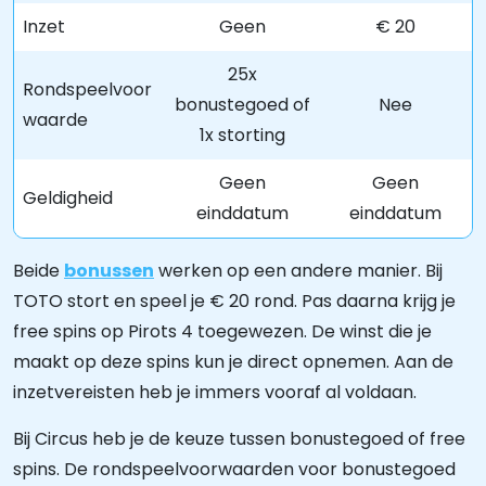
Inzet
Geen
€ 20
25x
Rondspeelvoor
bonustegoed of
Nee
waarde
1x storting
Geen
Geen
Geldigheid
einddatum
einddatum
Beide
bonussen
werken op een andere manier. Bij
TOTO stort en speel je € 20 rond. Pas daarna krijg je
free spins op Pirots 4 toegewezen. De winst die je
maakt op deze spins kun je direct opnemen. Aan de
inzetvereisten heb je immers vooraf al voldaan.
Bij Circus heb je de keuze tussen bonustegoed of free
spins. De rondspeelvoorwaarden voor bonustegoed