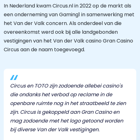
In Nederland kwam Circus.nl in 2022 op de markt als
een onderneming van Gaming1 in samenwerking met
het Van der Valk concern. Als onderdeel van die
overeenkomst werd ook bij alle landgebonden
vestigingen van het Van der Valk casino Gran Casino
Circus aan de naam toegevoegd.
Circus en TOTO zijn zodoende allebei casino's
die ondanks het verbod op reclame in de
openbare ruimte nog in het straatbeeld te zien
zijn. Circus is gekoppeld aan Gran Casino en
mag zodoende met het logo getoond worden
bij diverse Van der Valk vestigingen.