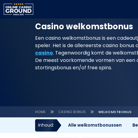
Casino welkomstbonus
Een casino welkomstbonus is een cadeaut
speler. Het is de allereerste casino bonus d
casino
. Tegenwoordig komt de welkomstbo
De meest voorkomende vormen van een on
stortingsbonus en/of free spins.
HOME
CASINO BONUS
WELKOMSTBONUS
Inhoud:
Alle welkomstbonussen
Be