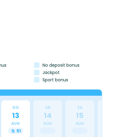
nus
No deposit bonus
Jackpot
s
Sport bonus
DO
VR
ZA
ZO
13
14
15
16
AUG
AUG
AUG
AUG
51