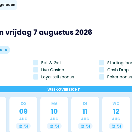
 geleden
 vrijdag 7 augustus 2026
s
Bet & Get
Stortingsbo
Live Casino
Cash Drop
Loyaliteitsbonus
Poker bonu
WEEKOVERZICHT
ZO
MA
DI
WO
09
10
11
12
AUG
AUG
AUG
AUG
51
51
51
51