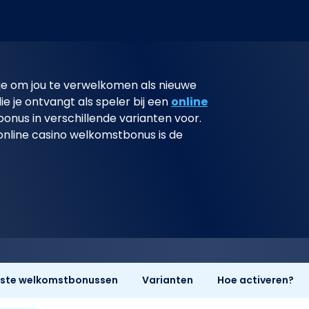
je om jou te verwelkomen als nieuwe
ie je ontvangt als speler bij een
online
nus in verschillende varianten voor.
line casino welkomstbonus is de
ste welkomstbonussen
Varianten
Hoe activeren?