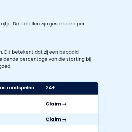
jtje. De tabellen zijn gesorteerd per
. Dit betekent dat zij een bepaald
eldende percentage van die storting bij
goed.
us rondspelen
24+
Claim →
Claim →