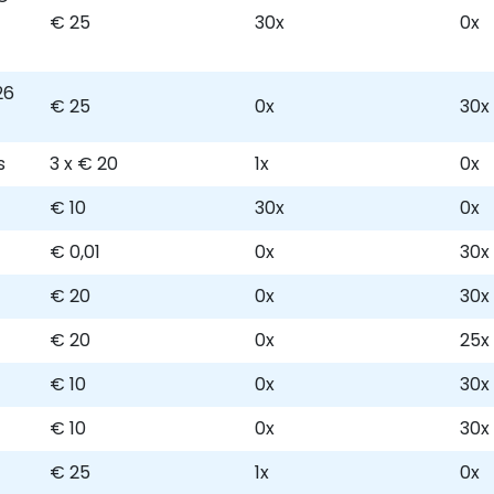
€ 25
30x
0x
26
€ 25
0x
30x
s
3 x € 20
1x
0x
€ 10
30x
0x
€ 0,01
0x
30x
€ 20
0x
30x
€ 20
0x
25x
€ 10
0x
30x
€ 10
0x
30x
€ 25
1x
0x