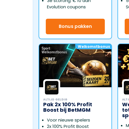
3e storting: € 10 aan
5
Evolution coupons
S
Bonus pakken
Welkomstbonus
ALTIJD GELDIG
ALT
Pak 2x 100% Profit
We
Boost bij BetMGM
to
sp
Voor nieuwe spelers
M
2x 100% Profit Boost