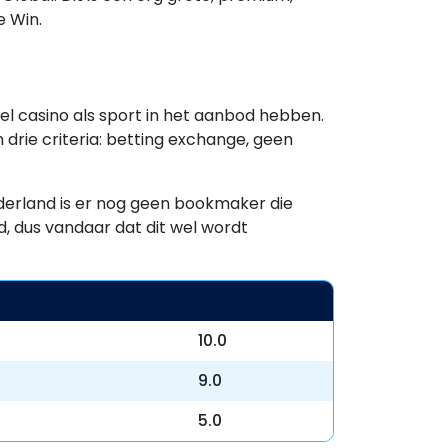
e Win.
wel casino als sport in het aanbod hebben.
drie criteria: betting exchange, geen
derland is er nog geen bookmaker die
, dus vandaar dat dit wel wordt
10.0
9.0
5.0