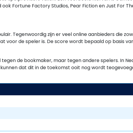
d ook Fortune Factory Studios, Pear Fiction en Just For Th
lair. Tegenwoordig zijn er veel online aanbieders die zo
t voor de speler is. De score wordt bepaald op basis van 
d tegen de bookmaker, maar tegen andere spelers. In Ne
 kunnen dat dit in de toekomst ooit nog wordt teogevoegd