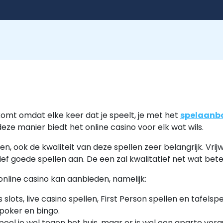
komt omdat elke keer dat je speelt, je met het
spelaanb
eze manier biedt het online casino voor elk wat wils.
len, ook de kwaliteit van deze spellen zeer belangrijk. Vr
ef goede spellen aan. De een zal kwalitatief net wat bete
 online casino kan aanbieden, namelijk:
slots, live casino spellen, First Person spellen en tafelspe
 poker en bingo.
el je wel tegen het huis, maar er is wel een aparte ver