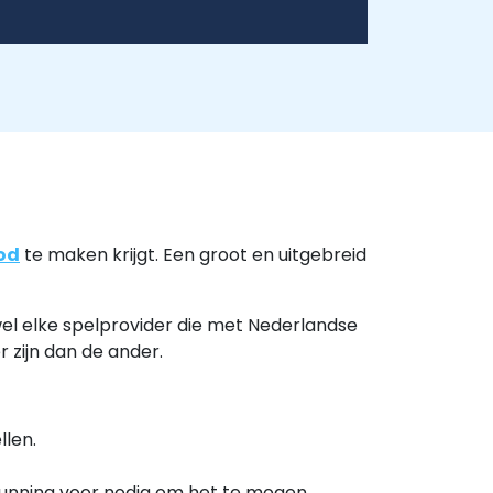
od
te maken krijgt. Een groot en uitgebreid
ijwel elke spelprovider die met Nederlandse
r zijn dan de ander.
llen.
gunning voor nodig om het te mogen