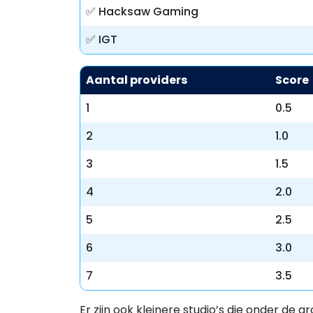
✅ Hacksaw Gaming
✅ IGT
Aantal providers
Score
1
0.5
2
1.0
3
1.5
4
2.0
5
2.5
6
3.0
7
3.5
Er zijn ook kleinere studio’s die onder de 