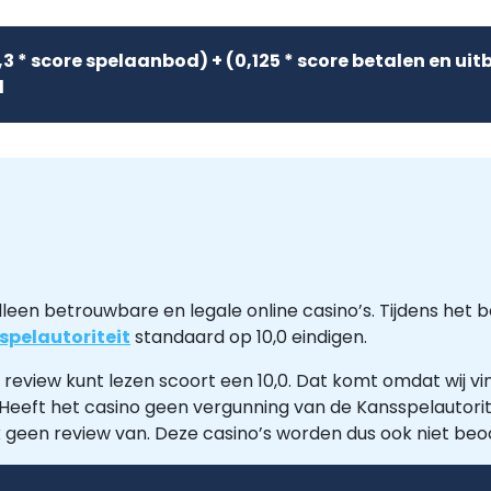
3 * score spelaanbod) + (0,125 * score betalen en uitb
l
lleen betrouwbare en legale online casino’s. Tijdens het 
spelautoriteit
standaard op 10,0 eindigen.
 review kunt lezen scoort een 10,0. Dat komt omdat wij v
Heeft het casino geen vergunning van de Kansspelautoritei
 geen review van. Deze casino’s worden dus ook niet be