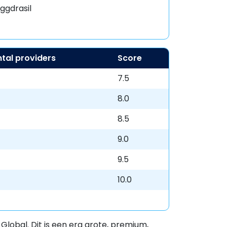
ggdrasil
tal providers
Score
7.5
8.0
8.5
9.0
9.5
+
10.0
 Global. Dit is een erg grote, premium,