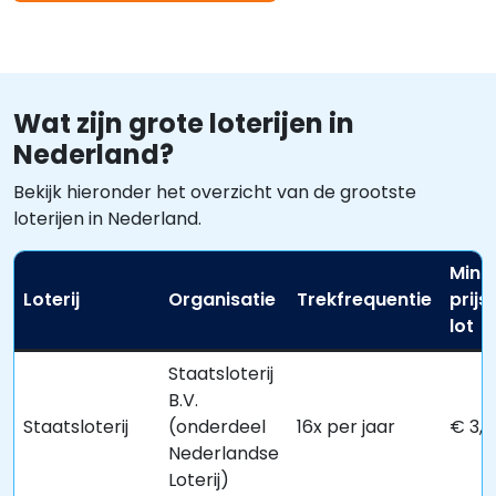
Wat zijn grote loterijen in
Nederland?
Bekijk hieronder het overzicht van de grootste
loterijen in Nederland.
Mini
Loterij
Organisatie
Trekfrequentie
prijs
lot
Staatsloterij
B.V.
Staatsloterij
(onderdeel
16x per jaar
€ 3,5
Nederlandse
Loterij)