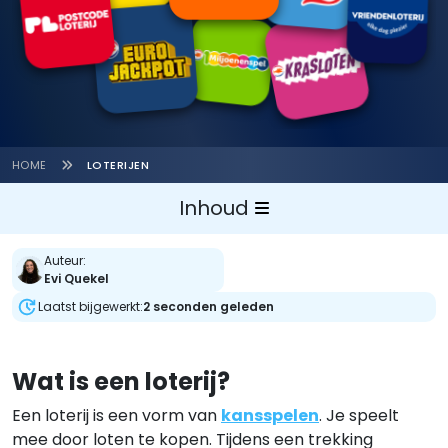
HOME
LOTERIJEN
Inhoud
Grote loterijen
Auteur:
Evi Quekel
Hoe werkt het?
Laatst bijgewerkt:
2 seconden geleden
Online lot kopen
Wat is een loterij?
Belastingvrije loterij
Een loterij is een vorm van
kansspelen
. Je speelt
Verschillende loterijen
mee door loten te kopen. Tijdens een trekking