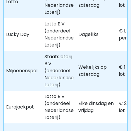
Lotto
Nederlandse
zaterdag
lot
Loterij)
Lotto B.V.
(onderdeel
€ 1,5
Lucky Day
Dagelijks
Nederlandse
per s
Loterij)
Staatsloterij
B.V.
Wekelijks op
€ 1 p
Miljoenenspel
(onderdeel
zaterdag
lot
Nederlandse
Loterij)
Lotto B.V.
(onderdeel
Elke dinsdag en
€ 2 
Eurojackpot
Nederlandse
vrijdag
lot
Loterij)