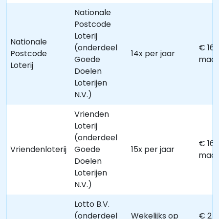
Nationale
Postcode
Loterij
Nationale
(onderdeel
€ 16 
Postcode
14x per jaar
Goede
maa
Loterij
Doelen
Loterijen
N.V.)
Vrienden
Loterij
(onderdeel
€ 16 
Vriendenloterij
Goede
15x per jaar
maa
Doelen
Loterijen
N.V.)
Lotto B.V.
(onderdeel
Wekelijks op
€ 2 