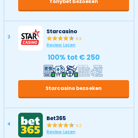
Tonybet bezoeken
Starcasino
3
8,9
Review Lezen
100% tot € 250
Starcasino bezoeken
Bet365
4
9,2
Review Lezen