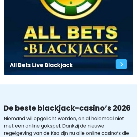
All Bets Live Blackjack
De beste blackjack-casino’s 2026
Niemand wil opgelicht worden, en al helemaal niet
met een online gokspel. Dankzij de nieuwe
regelgeving van de Ksa zijn nu alle online casino’s die