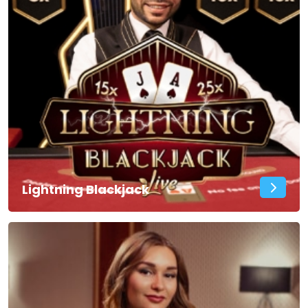
Lightning Blackjack