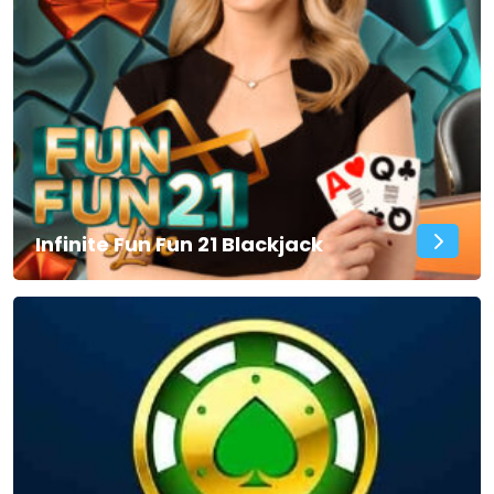
Infinite Fun Fun 21 Blackjack