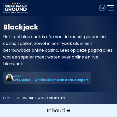
Blackjack
Het spel blackjack is één van de meest gespeelde
casino spellen, zowel in een fysiek als in een
betrouwbaar online casino. Lees op deze pagina alles
wat een speler moet weten over online en live
blackjack.
Auteur:
Evi Quekel
|
Online casino en bonus expert
HOME
ONLINE BLACKJACK SPELEN
Inhoud