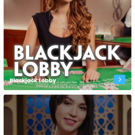
Blackjack Lobby