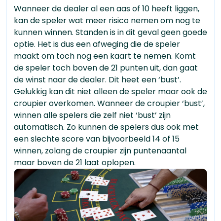
Wanneer de dealer al een aas of 10 heeft liggen,
kan de speler wat meer risico nemen om nog te
kunnen winnen. Standen is in dit geval geen goede
optie. Het is dus een afweging die de speler
maakt om toch nog een kaart te nemen. Komt
de speler toch boven de 21 punten uit, dan gaat
de winst naar de dealer. Dit heet een ‘bust’.
Gelukkig kan dit niet alleen de speler maar ook de
croupier overkomen. Wanneer de croupier ‘bust’,
winnen alle spelers die zelf niet ‘bust’ zijn
automatisch. Zo kunnen de spelers dus ook met
een slechte score van bijvoorbeeld 14 of 15
winnen, zolang de croupier zijn puntenaantal
maar boven de 21 laat oplopen.