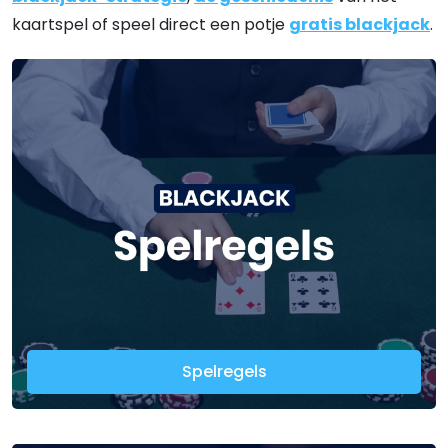
kaartspel of speel direct een potje
gratis blackjack
.
Spelregels