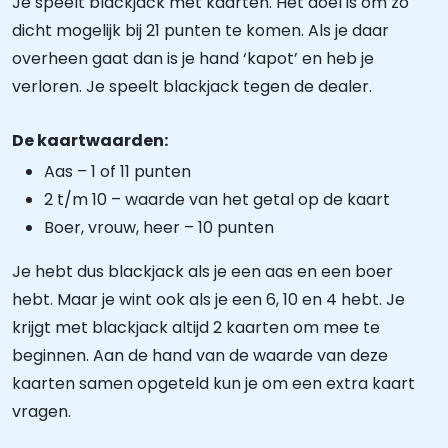
Je speelt blackjack met kaarten. Het doel is om zo
dicht mogelijk bij 21 punten te komen. Als je daar
overheen gaat dan is je hand ‘kapot’ en heb je
verloren. Je speelt blackjack tegen de dealer.
De kaartwaarden:
Aas – 1 of 11 punten
2 t/m 10 – waarde van het getal op de kaart
Boer, vrouw, heer – 10 punten
Je hebt dus blackjack als je een aas en een boer
hebt. Maar je wint ook als je een 6, 10 en 4 hebt. Je
krijgt met blackjack altijd 2 kaarten om mee te
beginnen. Aan de hand van de waarde van deze
kaarten samen opgeteld kun je om een extra kaart
vragen.