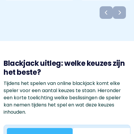
Blackjack uitleg: welke keuzes zijn
het beste?
Tijdens het spelen van online blackjack komt elke
speler voor een aantal keuzes te staan. Hieronder
een korte toelichting welke beslissingen de speler
kan nemen tijdens het spel en wat deze keuzes
inhouden.