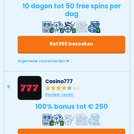
10 dagen tot 50 free spins per
dag
Bet365 bezoeken
Algemene voorwaarden
Casino777
5
8,3
Review Lezen
100% bonus tot € 250