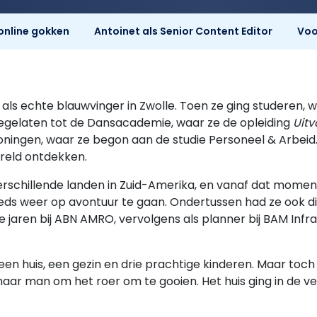
online gokken
Antoinet als Senior Content Editor
Voo
als echte blauwvinger in Zwolle. Toen ze ging studeren, 
oegelaten tot de Dansacademie, waar ze de opleiding
Uit
oningen, waar ze begon aan de studie Personeel & Arbeid. 
ereld ontdekken.
verschillende landen in Zuid-Amerika, en vanaf dat mome
eds weer op avontuur te gaan. Ondertussen had ze ook div
jaren bij ABN AMRO, vervolgens als planner bij BAM Infra 
een huis, een gezin en drie prachtige kinderen. Maar toch 
 haar man om het roer om te gooien. Het huis ging in de 