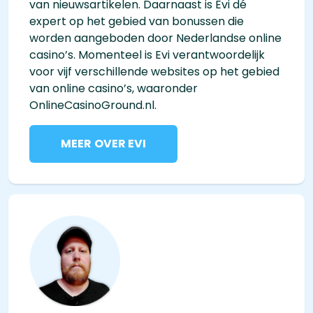
van nieuwsartikelen. Daarnaast is Evi dé
expert op het gebied van bonussen die
worden aangeboden door Nederlandse online
casino’s. Momenteel is Evi verantwoordelijk
voor vijf verschillende websites op het gebied
van online casino’s, waaronder
OnlineCasinoGround.nl.
MEER OVER EVI