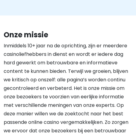
Onze missie
Inmiddels 10+ jaar na de oprichting, zijn er meerdere
casinoliefhebbers in dienst en wordt er iedere dag
hard gewerkt om betrouwbare en informatieve
content te kunnen bieden. Terwijl we groeien, blijven
we kritisch op onszelf: alle pagina’s worden continu
gecontroleerd en verbeterd. Het is onze missie om
onze bezoekers te voorzien van eerlijke informatie
met verschillende meningen van onze experts. Op
deze manier willen we de zoektocht naar het best
passende online casino vergemakkelijken. Zo zorgen
we ervoor dat onze bezoekers bij een betrouwbaar