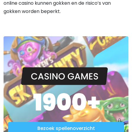
online casino kunnen gokken en de risico’s van
gokken worden beperkt.
Bezoek spellenoverzicht