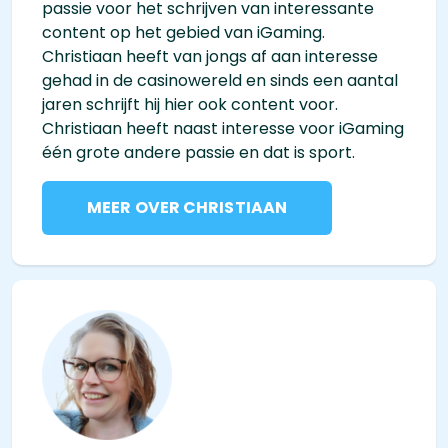
passie voor het schrijven van interessante
content op het gebied van iGaming.
Christiaan heeft van jongs af aan interesse
gehad in de casinowereld en sinds een aantal
jaren schrijft hij hier ook content voor.
Christiaan heeft naast interesse voor iGaming
één grote andere passie en dat is sport.
MEER OVER CHRISTIAAN