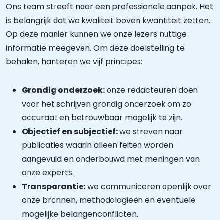
Ons team streeft naar een professionele aanpak. Het
is belangrijk dat we kwaliteit boven kwantiteit zetten.
Op deze manier kunnen we onze lezers nuttige
informatie meegeven. Om deze doelstelling te
behalen, hanteren we vijf principes:
Grondig onderzoek:
onze redacteuren doen
voor het schrijven grondig onderzoek om zo
accuraat en betrouwbaar mogelijk te zijn.
Objectief en subjectief:
we streven naar
publicaties waarin alleen feiten worden
aangevuld en onderbouwd met meningen van
onze experts.
Transparantie:
we communiceren openlijk over
onze bronnen, methodologieën en eventuele
mogelijke belangenconflicten.