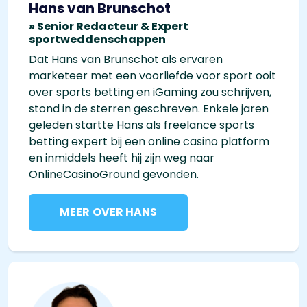
Hans van Brunschot
» Senior Redacteur & Expert
sportweddenschappen
Dat Hans van Brunschot als ervaren
marketeer met een voorliefde voor sport ooit
over sports betting en iGaming zou schrijven,
stond in de sterren geschreven. Enkele jaren
geleden startte Hans als freelance sports
betting expert bij een online casino platform
en inmiddels heeft hij zijn weg naar
OnlineCasinoGround gevonden.
MEER OVER HANS