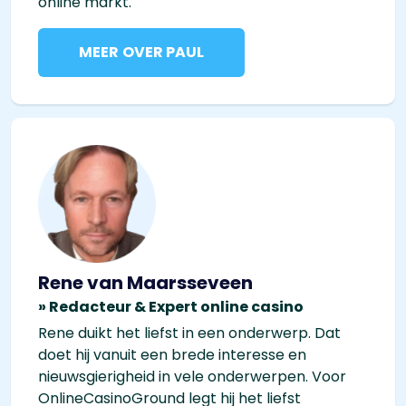
online markt.
MEER OVER PAUL
Rene van Maarsseveen
» Redacteur & Expert online casino
Rene duikt het liefst in een onderwerp. Dat
doet hij vanuit een brede interesse en
nieuwsgierigheid in vele onderwerpen. Voor
OnlineCasinoGround legt hij het liefst