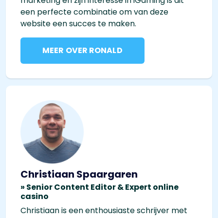
marketing en zijn interesse in iGaming is dit
een perfecte combinatie om van deze
website een succes te maken.
MEER OVER RONALD
Christiaan Spaargaren
» Senior Content Editor & Expert online
casino
Christiaan is een enthousiaste schrijver met