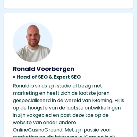
Ronald Voorbergen
» Head of SEO & Expert SEO
Ronald is sinds zijn studie al bezig met
marketing en heeft zich de laatste jaren
gespecialiseerd in de wereld van iGaming. Hij is
op de hoogste van de laatste ontwikkelingen
in zijn vakgebied en past deze toe op de
website van onder andere
OnlineCasinoGround. Met zijn passie voor