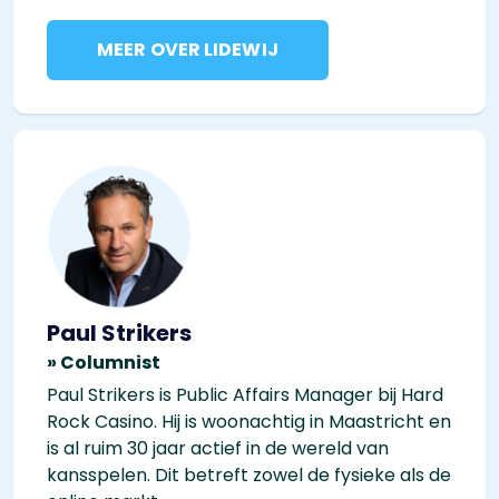
MEER OVER LIDEWIJ
Paul Strikers
» Columnist
Paul Strikers is Public Affairs Manager bij Hard
Rock Casino. Hij is woonachtig in Maastricht en
is al ruim 30 jaar actief in de wereld van
kansspelen. Dit betreft zowel de fysieke als de