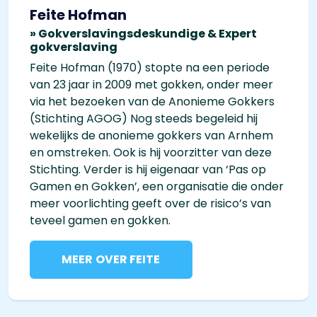
Feite Hofman
» Gokverslavingsdeskundige & Expert
gokverslaving
Feite Hofman (1970) stopte na een periode
van 23 jaar in 2009 met gokken, onder meer
via het bezoeken van de Anonieme Gokkers
(Stichting AGOG) Nog steeds begeleid hij
wekelijks de anonieme gokkers van Arnhem
en omstreken. Ook is hij voorzitter van deze
Stichting. Verder is hij eigenaar van ‘Pas op
Gamen en Gokken’, een organisatie die onder
meer voorlichting geeft over de risico’s van
teveel gamen en gokken.
MEER OVER FEITE