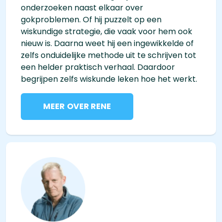
onderzoeken naast elkaar over
gokproblemen. Of hij puzzelt op een
wiskundige strategie, die vaak voor hem ook
nieuw is. Daarna weet hij een ingewikkelde of
zelfs onduidelijke methode uit te schrijven tot
een helder praktisch verhaal. Daardoor
begrijpen zelfs wiskunde leken hoe het werkt.
MEER OVER RENE