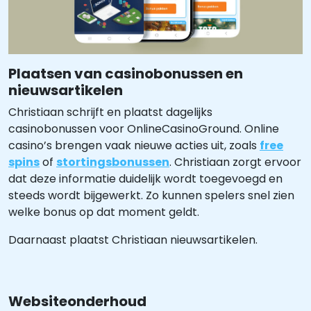
Plaatsen van casinobonussen en
nieuwsartikelen
Christiaan schrijft en plaatst dagelijks
casinobonussen voor OnlineCasinoGround. Online
casino’s brengen vaak nieuwe acties uit, zoals
free
spins
of
stortingsbonussen
. Christiaan zorgt ervoor
dat deze informatie duidelijk wordt toegevoegd en
steeds wordt bijgewerkt. Zo kunnen spelers snel zien
welke bonus op dat moment geldt.
Daarnaast plaatst Christiaan nieuwsartikelen.
Websiteonderhoud