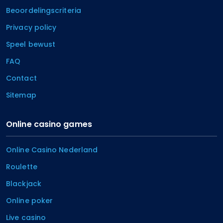
Beoordelingscriteria
Privacy policy
Speel bewust
FAQ
Contact
Sitemap
Online casino games
Online Casino Nederland
Roulette
Blackjack
Online poker
Live casino