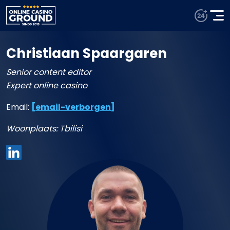
Christiaan Spaargaren
Senior content editor
Expert online casino
Email:
[email-verborgen]
Woonplaats: Tbilisi