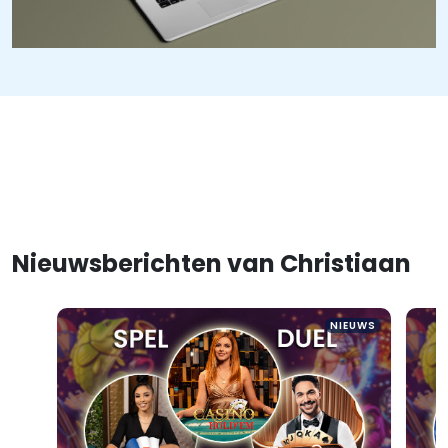
Nieuwsberichten van Christiaan
NIEUWS