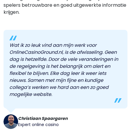
spelers betrouwbare en goed uitgewerkte informatie
krijgen.
Wat ik zo leuk vind aan mijn werk voor
OnlineCasinoGround.nl, is de afwisseling. Geen
dag is hetzelfde. Door de vele veranderingen in
de regelgeving is het belangrijk om alert en
flexibel te blijven. Elke dag leer ik weer iets
nieuws. Samen met mijn fijne en kundige
collega’s werken we hard aan een zo goed
mogelijke website.
Christiaan Spaargaren
Expert online casino