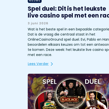
NIEUWS
Spel duel: Dit is het leukste
live casino spel met een ra
3 juni 2026
Wat is het beste spel in een bepaalde categori
Dat is de vraag die centraal staat in het
OnlineCasinoGround spel duel. Evi, Pablo en Han
beoordelen elkaars keuzes om tot een antwoor
te komen. Deze week: het leukste live casino sp
met een race.
Lees Verder