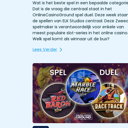
Wat is het beste spel in een bepaalde categori
Dat is de vraag die centraal staat in het
OnlineCasinoGround spel duel. Deze week staa
de spellen van ELK Studios centraal. Deze Zwee
spelmaker is verantwoordelijk voor enkele van
meest populaire slot-series in het online casino
Welk spel komt als winnaar uit de bus?
Lees Verder