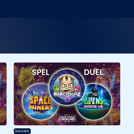
NIEUWS