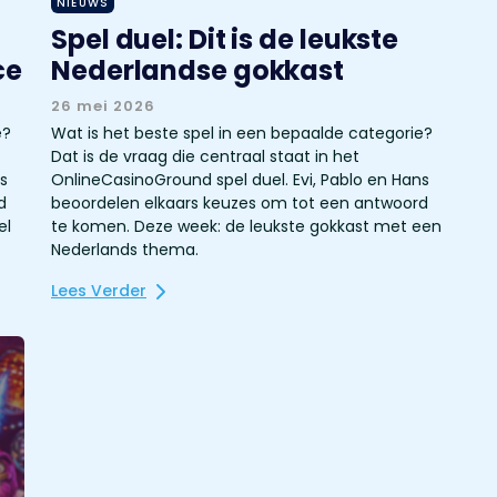
NIEUWS
Spel duel: Dit is de leukste
ce
Nederlandse gokkast
26 mei 2026
e?
Wat is het beste spel in een bepaalde categorie?
Dat is de vraag die centraal staat in het
s
OnlineCasinoGround spel duel. Evi, Pablo en Hans
d
beoordelen elkaars keuzes om tot een antwoord
el
te komen. Deze week: de leukste gokkast met een
Nederlands thema.
Lees Verder