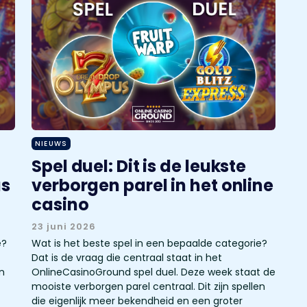
NIEUWS
Spel duel: Dit is de leukste
us
verborgen parel in het online
casino
23 juni 2026
e?
Wat is het beste spel in een bepaalde categorie?
Dat is de vraag die centraal staat in het
n
OnlineCasinoGround spel duel. Deze week staat de
mooiste verborgen parel centraal. Dit zijn spellen
die eigenlijk meer bekendheid en een groter