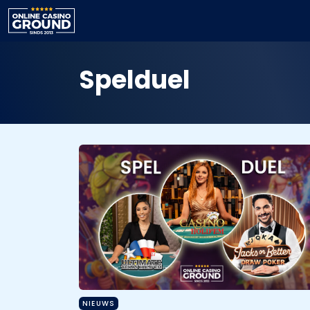
Spelduel
NIEUWS