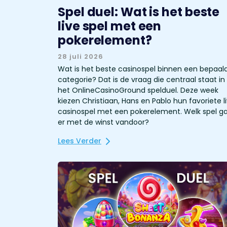
Spel duel: Wat is het beste
live spel met een
pokerelement?
28 juli 2026
Wat is het beste casinospel binnen een bepaal
categorie? Dat is de vraag die centraal staat in
het OnlineCasinoGround spelduel. Deze week
kiezen Christiaan, Hans en Pablo hun favoriete l
casinospel met een pokerelement. Welk spel g
er met de winst vandoor?
Lees Verder