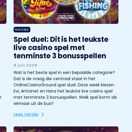
NIEUWS
Spel duel: Dit is het leukste
live casino spel met
tenminste 3 bonusspellen
8 juli 2026
Wat is het beste spel in een bepaalde categorie?
Dat is de vraag die centraal staat in het
OnlineCasinoGround spel duel. Deze week kiezen
Evi, Antoinet en Hans het leukste live casino spel
r
met tenminste 3 bonusspellen. Welk spel komt als
winnaar uit de bus?
Lees Verder