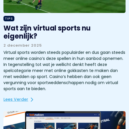
TIPS
Wat zijn virtual sports nu
eigenlijk?
2 december 2025
Virtual sports worden steeds populairder en dus gaan steeds
meer online casino’s deze spellen in hun aanbod opnemen.
In tegenstelling tot wat je wellicht denkt heeft deze
spelcategorie meer met online gokkasten te maken dan
met wedden op sport. Casino’s hebben dan ook geen
vergunning voor sportweddenschappen nodig om virtual
sports aan te bieden.
Lees Verder