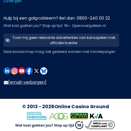
Loterijen
Hulp bij een gokprobleem? Bel dan: 0800-240 00 22
Wat kost gokken jou? Stop op tijd. 18+. Openovergokken.nl.
Toon mij geen relevante advertenties van kansspelen met
officiële licentie
Deze boodschap mag niet gedeeld worden met minderjarigen
[email-verborgen]
© 2013 - 2026
Online Casino Ground