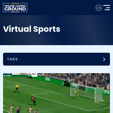
Virtual Sports
TAGS