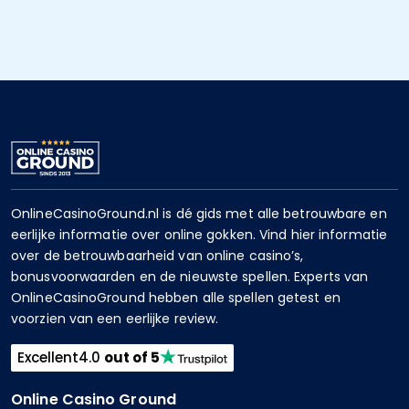
OnlineCasinoGround.nl is dé gids met alle betrouwbare en
eerlijke informatie over online gokken. Vind hier informatie
over de betrouwbaarheid van online casino’s,
bonusvoorwaarden en de nieuwste spellen. Experts van
OnlineCasinoGround hebben alle spellen getest en
voorzien van een eerlijke review.
Excellent
4.0
out of 5
Online Casino Ground