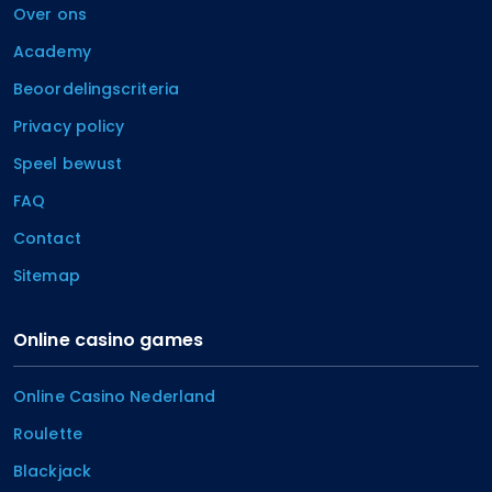
Over ons
Academy
Beoordelingscriteria
Privacy policy
Speel bewust
FAQ
Contact
Sitemap
Online casino games
Online Casino Nederland
Roulette
Blackjack