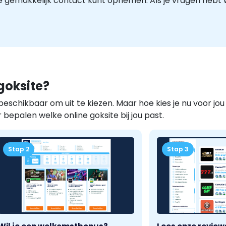
 je gemakkelijk contact kunt opnemen. Als je vragen hebt w
 goksite?
 beschikbaar om uit te kiezen. Maar hoe kies je nu voor j
bepalen welke online goksite bij jou past.
Stap 2
Stap 3