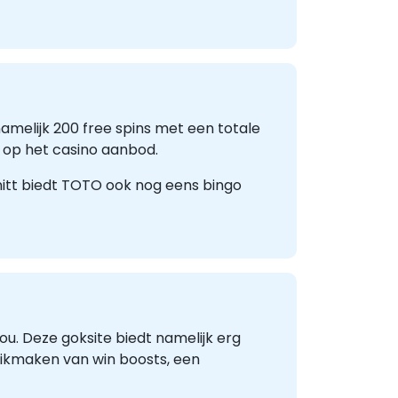
amelijk 200 free spins met een totale
n op het casino aanbod.
nnitt biedt TOTO ook nog eens bingo
jou. Deze goksite biedt namelijk erg
uikmaken van win boosts, een