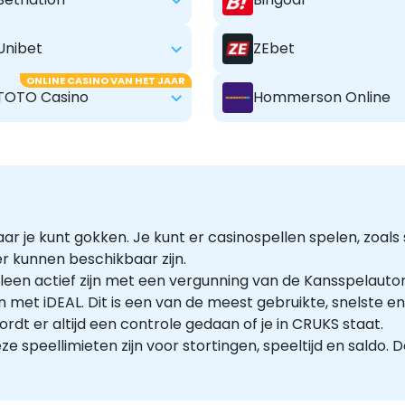
Unibet
ZEbet
ONLINE CASINO VAN HET JAAR
TOTO Casino
Hommerson Online
ar je kunt gokken. Je kunt er casinospellen spelen, zoals 
 kunnen beschikbaar zijn.
leen actief zijn met een vergunning van de Kansspelautori
n met iDEAL. Dit is een van de meest gebruikte, snelste e
wordt er altijd een controle gedaan of je in CRUKS staat.
ze speellimieten zijn voor stortingen, speeltijd en saldo. 