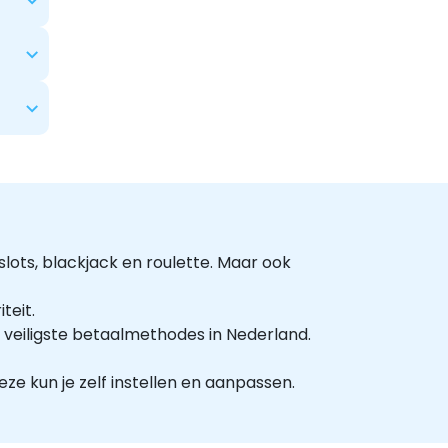
slots, blackjack en roulette. Maar ook
teit.
n veiligste betaalmethodes in Nederland.
Deze kun je zelf instellen en aanpassen.