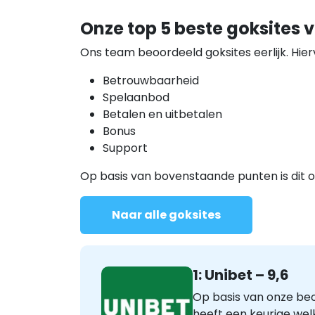
Onze top 5 beste goksites
Ons team beoordeeld goksites eerlijk. Hier
Betrouwbaarheid
Spelaanbod
Betalen en uitbetalen
Bonus
Support
Op basis van bovenstaande punten is dit o
Naar alle goksites
1: Unibet – 9,6
Op basis van onze beoo
heeft een keurige welk