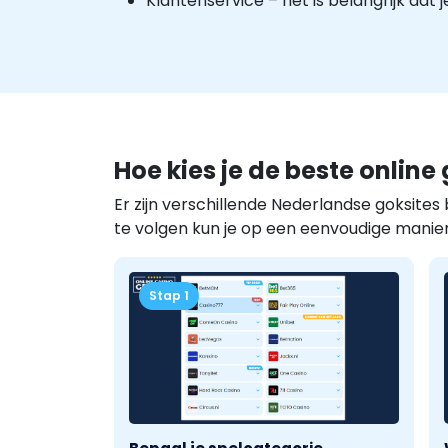
Klantenservice – het is belangrijk dat
Hoe kies je de beste online
Er zijn verschillende Nederlandse goksites
te volgen kun je op een eenvoudige manier 
Stap 1