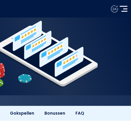
Gokspellen
Bonussen
FAQ