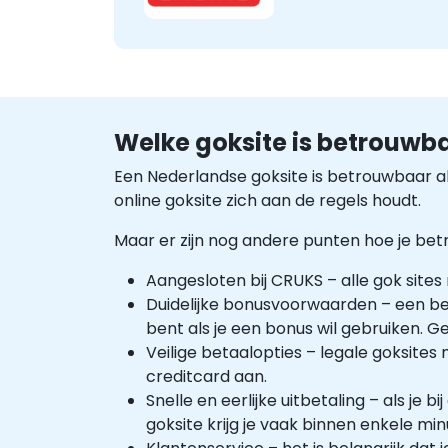
Welke goksite is betrouwb
Een Nederlandse goksite is betrouwbaar al
online goksite zich aan de regels houdt.
Maar er zijn nog andere punten hoe je be
Aangesloten bij CRUKS – alle gok sites 
Duidelijke bonusvoorwaarden – een bet
bent als je een bonus wil gebruiken. 
Veilige betaalopties – legale goksite
creditcard aan.
Snelle en eerlijke uitbetaling – als je b
goksite krijg je vaak binnen enkele min