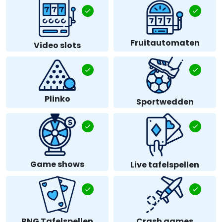
Fruitautomaten
Video slots
Plinko
Sportwedden
Game shows
Live tafelspellen
RNG Tafelspellen
Crash games