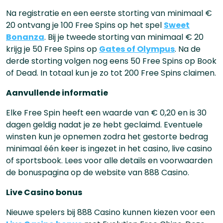
Na registratie en een eerste storting van minimaal €
20 ontvang je 100 Free Spins op het spel
Sweet
Bonanza
. Bij je tweede storting van minimaal € 20
krijg je 50 Free Spins op
Gates of Olympus
. Na de
derde storting volgen nog eens 50 Free Spins op Book
of Dead. In totaal kun je zo tot 200 Free Spins claimen.
Aanvullende informatie
Elke Free Spin heeft een waarde van € 0,20 en is 30
dagen geldig nadat je ze hebt geclaimd. Eventuele
winsten kun je opnemen zodra het gestorte bedrag
minimaal één keer is ingezet in het casino, live casino
of sportsbook. Lees voor alle details en voorwaarden
de bonuspagina op de website van 888 Casino.
Live Casino bonus
Nieuwe spelers bij 888 Casino kunnen kiezen voor een