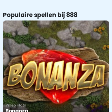
Populaire spellen bij 888
Video slots
Bonanza