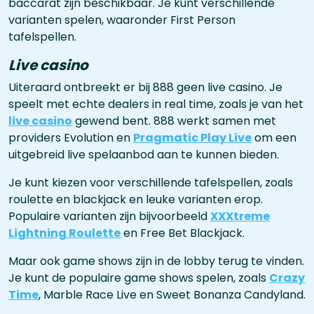
baccarat zijn beschikbaar. Je kunt verschillende
varianten spelen, waaronder First Person
tafelspellen.
Live casino
Uiteraard ontbreekt er bij 888 geen live casino. Je
speelt met echte dealers in real time, zoals je van het
live casino
gewend bent. 888 werkt samen met
providers Evolution en
Pragmatic Play Live
om een
uitgebreid live spelaanbod aan te kunnen bieden.
Je kunt kiezen voor verschillende tafelspellen, zoals
roulette en blackjack en leuke varianten erop.
Populaire varianten zijn bijvoorbeeld
XXXtreme
Lightning Roulette
en Free Bet Blackjack.
Maar ook game shows zijn in de lobby terug te vinden.
Je kunt de populaire game shows spelen, zoals
Crazy
Time
, Marble Race Live en Sweet Bonanza Candyland.