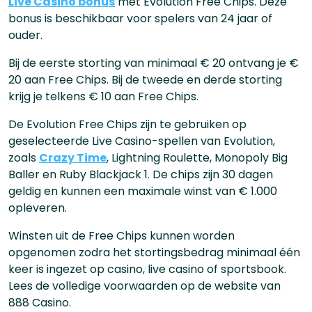
Live Casino bonus
met Evolution Free Chips. Deze
bonus is beschikbaar voor spelers van 24 jaar of
ouder.
Bij de eerste storting van minimaal € 20 ontvang je €
20 aan Free Chips. Bij de tweede en derde storting
krijg je telkens € 10 aan Free Chips.
De Evolution Free Chips zijn te gebruiken op
geselecteerde Live Casino-spellen van Evolution,
zoals
Crazy Time
, Lightning Roulette, Monopoly Big
Baller en Ruby Blackjack 1. De chips zijn 30 dagen
geldig en kunnen een maximale winst van € 1.000
opleveren.
Winsten uit de Free Chips kunnen worden
opgenomen zodra het stortingsbedrag minimaal één
keer is ingezet op casino, live casino of sportsbook.
Lees de volledige voorwaarden op de website van
888 Casino.