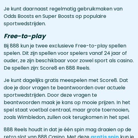
Je kunt daarnaast regelmatig gebruikmaken van
Odds Boosts en Super Boosts op populaire
sportwedstrijden.
Free-to-play
Bij 888 kun je twee exclusieve Free-to-play spellen
spelen. Dit zijn spellen voor spelers vanaf 24 jaar of
ouder, ze zijn beschikbaar voor zowel sport als casino.
De spellen zijn: Score8 en 888 Reels.
Je kunt dagelijks gratis meespelen met Score8. Dat
doe je door vragen te beantwoorden over actuele
sportwedstrijden. Door deze vragen te
beantwoorden maak je kans op mooie prijzen. In het
spel staat voetbal centraal, maar grote toernooien,
zoals Wimbledon, zullen ook terugkomen in het spel.
888 Reels houdt in dat je één spin mag draaien op de
retro slot van 888 Casino. Met deze
gratis spin
kun je