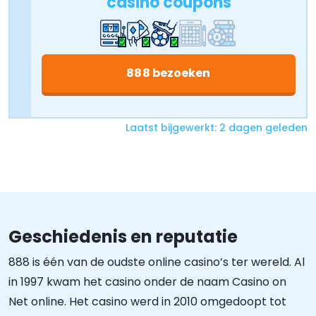
casino coupons
888 bezoeken
Laatst bijgewerkt: 2 dagen geleden
Geschiedenis en reputatie
888 is één van de oudste online casino’s ter wereld. Al
in 1997 kwam het casino onder de naam Casino on
Net online. Het casino werd in 2010 omgedoopt tot