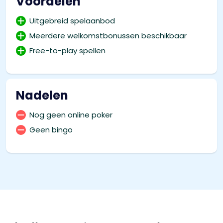
Voordelen
Uitgebreid spelaanbod
Meerdere welkomstbonussen beschikbaar
Free-to-play spellen
Nadelen
Nog geen online poker
Geen bingo