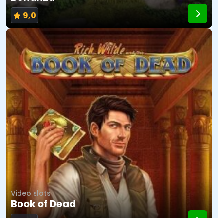
9,0
Video slots
Book of Dead