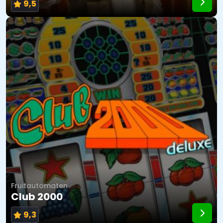
9,5
Fruitautomaten
Club 2000
9,3