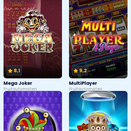
8,1
9,2
Mega Joker
MultiPlayer
Fruitautomaten
Fruitautomaten