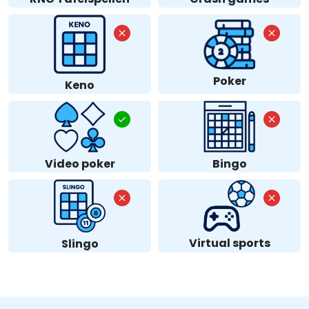
Poker
Keno
Video poker
Bingo
Virtual sports
Slingo