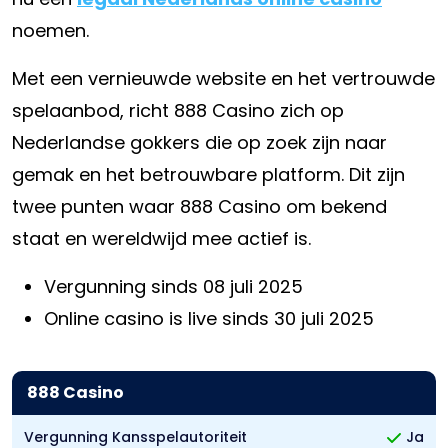
noemen.
Met een vernieuwde website en het vertrouwde
spelaanbod, richt 888 Casino zich op
Nederlandse gokkers die op zoek zijn naar
gemak en het betrouwbare platform. Dit zijn
twee punten waar 888 Casino om bekend
staat en wereldwijd mee actief is.
Vergunning sinds
08 juli 2025
Online casino is live sinds
30 juli 2025
888 Casino
Vergunning Kansspelautoriteit
Ja