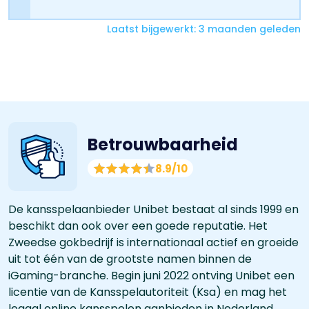
Laatst bijgewerkt: 3 maanden geleden
Betrouwbaarheid
8.9/10
De kansspelaanbieder Unibet bestaat al sinds 1999 en
beschikt dan ook over een goede reputatie. Het
Zweedse gokbedrijf is internationaal actief en groeide
uit tot één van de grootste namen binnen de
iGaming-branche. Begin juni 2022 ontving Unibet een
licentie van de Kansspelautoriteit (Ksa) en mag het
legaal online kansspelen aanbieden in Nederland.