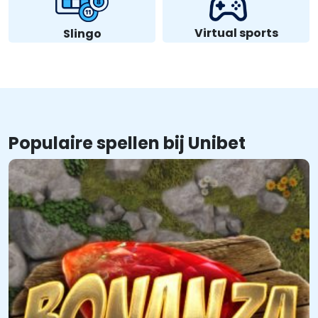
Virtual sports
Slingo
Populaire spellen bij Unibet