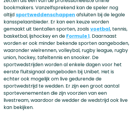
zetten als één van de professioneelste online
bookmakers. Vanzelfsprekend kan de speler nog
altijd
sportweddenschappen
afsluiten bij de legale
kansspelaanbieder. Er kan een keuze worden
gemaakt uit tientallen sporten, zoals
voetbal
, tennis,
basketbal, ijshockey en de
Formule 1
. Daarnaast
worden er ook minder bekende sporten aangeboden,
waaronder wielrennen, volleybal, rugby league, rugby
union, hockey, tafeltennis en snooker. De
sportwedstrijden worden al enkele dagen voor het
eerste fluitsignaal aangeboden bij Unibet. Het is
echter ook mogelijk om live gedurende de
sportwedstrijd te wedden. Er zijn een groot aantal
sportevenementen die zijn voorzien van een
livestream, waardoor de wedder de wedstrijd ook live
kan bekijken.