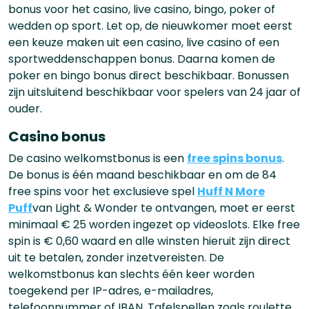
bonus voor het casino, live casino, bingo, poker of
wedden op sport. Let op, de nieuwkomer moet eerst
een keuze maken uit een casino, live casino of een
sportweddenschappen bonus. Daarna komen de
poker en bingo bonus direct beschikbaar. Bonussen
zijn uitsluitend beschikbaar voor spelers van 24 jaar of
ouder.
Casino bonus
De casino welkomstbonus is een
free spins bonus
.
De bonus is één maand beschikbaar en om de 84
free spins voor het
exclusieve spel
Huff
N More
Puff
van Light & Wonder
te ontvangen, moet er eerst
minimaal € 25 worden ingezet op
videoslots
. Elke free
spin is € 0,60 waard en alle winsten hieruit zijn direct
uit te betalen, zonder inzetvereisten. De
welkomstbonus kan slechts één keer worden
toegekend per IP-adres, e-mailadres,
telefoonnummer of IBAN. Tafelspellen zoals roulette