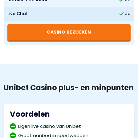
Live Chat
Ja
CASINO BEZOEKEN
Unibet Casino plus- en minpunten
Voordelen
Eigen live casino van Unibet
Groot aanbod in sportwedden