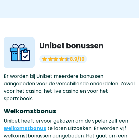
Unibet bonussen
8.9/10
Er worden bij Unibet meerdere bonussen
aangeboden voor de verschillende onderdelen. Zowel
voor het casino, het live casino en voor het
sportsbook.
Welkomstbonus
Unibet heeft ervoor gekozen om de speler zelf een
welkomstbonus
te laten uitzoeken. Er worden vijf
welkomstbonussen aangeboden. Het gaat om een