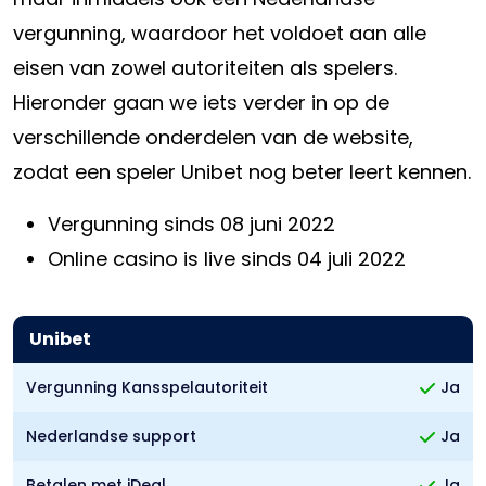
vergunning, waardoor het voldoet aan alle
eisen van zowel autoriteiten als spelers.
Hieronder gaan we iets verder in op de
verschillende onderdelen van de website,
zodat een speler Unibet nog beter leert kennen.
Vergunning sinds
08 juni 2022
Online casino is live sinds
04 juli 2022
Unibet
Vergunning Kansspelautoriteit
Ja
Nederlandse support
Ja
Betalen met iDeal
Ja