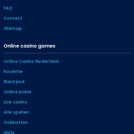
FAQ
Contact
Sitemap
Online casino games
Online Casino Nederland
Roulette
Blackjack
Online poker
Live casino
Alle spellen
Gokkasten
Slots