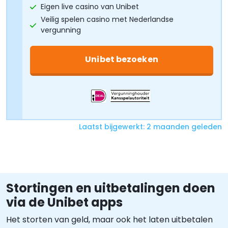
Eigen live casino van Unibet
Veilig spelen casino met Nederlandse
vergunning
Unibet bezoeken
Laatst bijgewerkt: 2 maanden geleden
Stortingen en uitbetalingen doen
via de Unibet apps
Het storten van geld, maar ook het laten uitbetalen