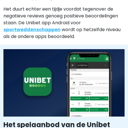
Het duurt echter een tijdje voordat tegenover de
negatieve reviews genoeg positieve beoordelingen
staan. De Unibet app Android voor
sportweddenschappen
wordt op hetzelfde niveau
als de andere apps beoordeeld.
Het spelaanbod van de Unibet