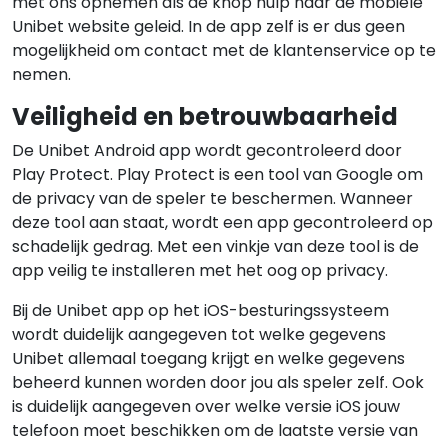
met ons opnemen als de knop hulp naar de mobiele
Unibet website geleid. In de app zelf is er dus geen
mogelijkheid om contact met de klantenservice op te
nemen.
Veiligheid en betrouwbaarheid
De Unibet Android app wordt gecontroleerd door
Play Protect. Play Protect is een tool van Google om
de privacy van de speler te beschermen. Wanneer
deze tool aan staat, wordt een app gecontroleerd op
schadelijk gedrag. Met een vinkje van deze tool is de
app veilig te installeren met het oog op privacy.
Bij de Unibet app op het iOS-besturingssysteem
wordt duidelijk aangegeven tot welke gegevens
Unibet allemaal toegang krijgt en welke gegevens
beheerd kunnen worden door jou als speler zelf. Ook
is duidelijk aangegeven over welke versie iOS jouw
telefoon moet beschikken om de laatste versie van