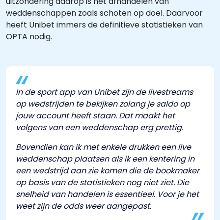
uitzondering daarop is het afhandelen van
weddenschappen zoals schoten op doel. Daarvoor
heeft Unibet immers de definitieve statistieken van
OPTA nodig.
In de sport app van Unibet zijn de livestreams
op wedstrijden te bekijken zolang je saldo op
jouw account heeft staan. Dat maakt het
volgens van een weddenschap erg prettig.
Bovendien kan ik met enkele drukken een live
weddenschap plaatsen als ik een kentering in
een wedstrijd aan zie komen die de bookmaker
op basis van de statistieken nog niet ziet. Die
snelheid van handelen is essentieel. Voor je het
weet zijn de odds weer aangepast.