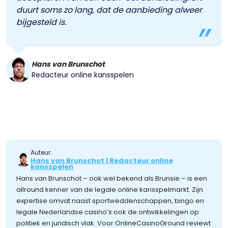
duurt soms zo lang, dat de aanbieding alweer
bijgesteld is.
Hans van Brunschot
Redacteur online kansspelen
Auteur:
Hans van Brunschot | Redacteur online
kansspelen
Hans van Brunschot – ook wel bekend als Brunsie – is een
allround kenner van de legale online kansspelmarkt. Zijn
expertise omvat naast sportweddenschappen, bingo en
legale Nederlandse casino’s ook de ontwikkelingen op
politiek en juridisch vlak. Voor OnlineCasinoGround reviewt