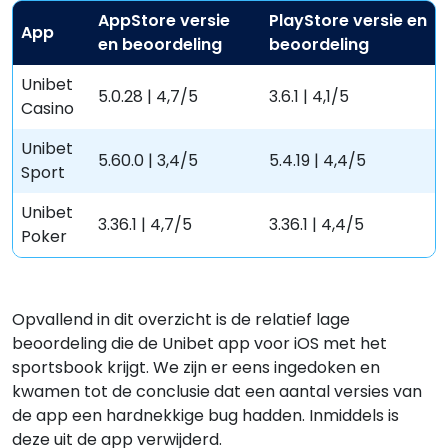
AppStore versie
PlayStore versie en
App
en beoordeling
beoordeling
Unibet
5.0.28 | 4,7/5
3.6.1 | 4,1/5
Casino
Unibet
5.60.0 | 3,4/5
5.4.19 | 4,4/5
Sport
Unibet
3.36.1 | 4,7/5
3.36.1 | 4,4/5
Poker
Opvallend in dit overzicht is de relatief lage
beoordeling die de Unibet app voor iOS met het
sportsbook krijgt. We zijn er eens ingedoken en
kwamen tot de conclusie dat een aantal versies van
de app een hardnekkige bug hadden. Inmiddels is
deze uit de app verwijderd.