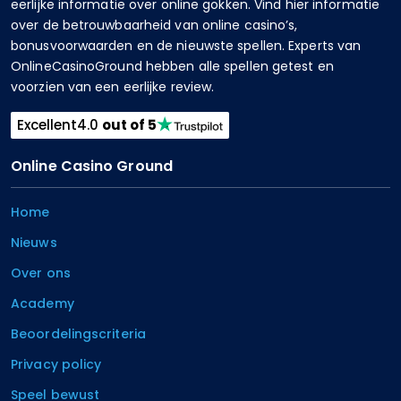
eerlijke informatie over online gokken. Vind hier informatie
over de betrouwbaarheid van online casino’s,
bonusvoorwaarden en de nieuwste spellen. Experts van
OnlineCasinoGround hebben alle spellen getest en
voorzien van een eerlijke review.
Excellent
4.0
out of 5
Online Casino Ground
Home
Nieuws
Over ons
Academy
Beoordelingscriteria
Privacy policy
Speel bewust