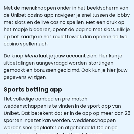
Met de menuknoppen onder in het beeldscherm van
de Unibet casino app navigeer je snel tussen de lobby
met slots en de live casino spellen. Met een druk op
het mapje bladeren, opent de pagina met slots. Klik je
op het kaartje in het roulettewiel, dan openen de live
casino spellen zich.
De knop
Menu
laat je jouw account zien. Hier kun je
uitbetalingen aangevraagd worden, stortingen
gemaakt en bonussen geclaimd. Ook kun je hier jouw
gegevens wijzigen.
Sports betting app
Het volledige aanbod en pre match
weddenschappen is te vinden in de sport app van
Unibet. Dat betekent dat er in de app op meer dan 25
sporten ingezet kan worden. Weddenschappen
worden snel geplaatst en afgehandeld. De enige