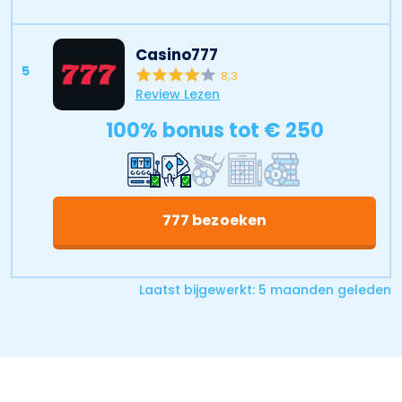
Casino777
5
8,3
Review Lezen
100% bonus tot € 250
777 bezoeken
Laatst bijgewerkt: 5 maanden geleden