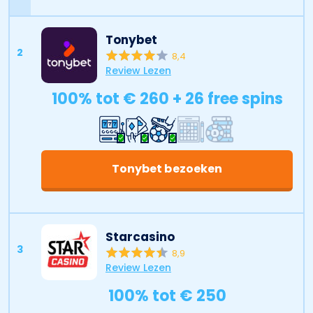
Tonybet
2
8,4
Review Lezen
100% tot € 260 + 26 free spins
Tonybet bezoeken
Starcasino
3
8,9
Review Lezen
100% tot € 250