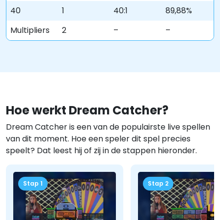
40
1
40:1
89,88%
Multipliers
2
–
–
Hoe werkt Dream Catcher?
Dream Catcher is een van de populairste live spellen
van dit moment. Hoe een speler dit spel precies
speelt? Dat leest hij of zij in de stappen hieronder.
Stap 1
Stap 2