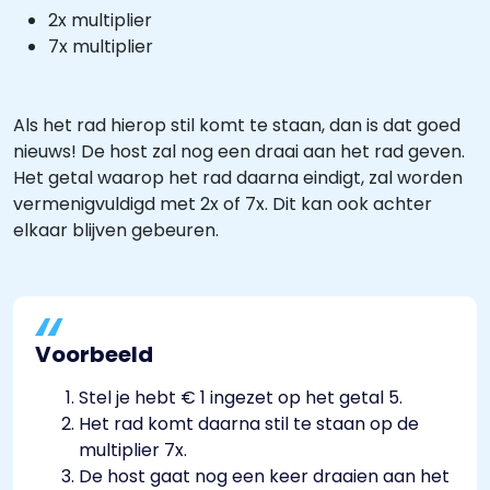
2x multiplier
7x multiplier
Als het rad hierop stil komt te staan, dan is dat goed
nieuws! De host zal nog een draai aan het rad geven.
Het getal waarop het rad daarna eindigt, zal worden
vermenigvuldigd met 2x of 7x. Dit kan ook achter
elkaar blijven gebeuren.
Voorbeeld
Stel je hebt € 1 ingezet op het getal 5.
Het rad komt daarna stil te staan op de
multiplier 7x.
De host gaat nog een keer draaien aan het