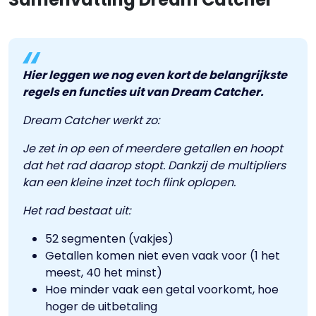
Hier leggen we nog even kort de belangrijkste
regels en functies uit van Dream Catcher.
Dream Catcher werkt zo:
Je zet in op een of meerdere getallen en hoopt
dat het rad daarop stopt. Dankzij de multipliers
kan een kleine inzet toch flink oplopen.
Het rad bestaat uit:
52 segmenten (vakjes)
Getallen komen niet even vaak voor (1 het
meest, 40 het minst)
Hoe minder vaak een getal voorkomt, hoe
hoger de uitbetaling