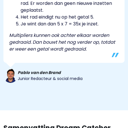
rad. Er worden dan geen nieuwe inzetten
geplaatst.
Het rad eindigt nu op het getal 5.
Je wint dan dan 5 x 7 = 35x je inzet.
Multipliers kunnen ook achter elkaar worden
gedraaid. Dan bouwt het nog verder op, totdat
er weer een getal wordt gedraaid.
Pablo van den Brand
Junior Redacteur & social media
Samenvatting Dream Catcher