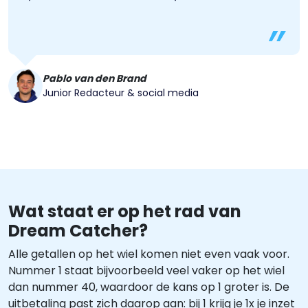
Pablo van den Brand
Junior Redacteur & social media
Wat staat er op het rad van
Dream Catcher?
Alle getallen op het wiel komen niet even vaak voor.
Nummer 1 staat bijvoorbeeld veel vaker op het wiel
dan nummer 40, waardoor de kans op 1 groter is. De
uitbetaling past zich daarop aan: bij 1 krijg je 1x je inzet