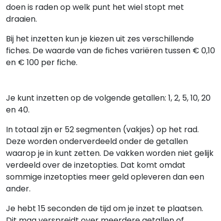
doen is raden op welk punt het wiel stopt met
draaien.
Bij het inzetten kun je kiezen uit zes verschillende
fiches. De waarde van de fiches variëren tussen € 0,10
en € 100 per fiche.
Je kunt inzetten op de volgende getallen: 1, 2, 5, 10, 20
en 40.
In totaal zijn er 52 segmenten (vakjes) op het rad.
Deze worden onderverdeeld onder de getallen
waarop je in kunt zetten. De vakken worden niet gelijk
verdeeld over de inzetopties. Dat komt omdat
sommige inzetopties meer geld opleveren dan een
ander.
Je hebt 15 seconden de tijd om je inzet te plaatsen.
Dit mag verspreidt over meerdere getallen of