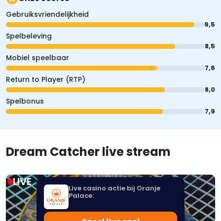
Spelen met geld
Gebruiksvriendelijkheid
9,5
Spelregels
Spelbeleving
8,5
Hoe werkt het?
Mobiel speelbaar
7,6
Samenvatting
Return to Player (RTP)
8,0
Conclusie
Spelbonus
Veelgestelde vragen
7,9
Dream Catcher live stream
LIVE
Live casino actie bij Oranje
Palace: