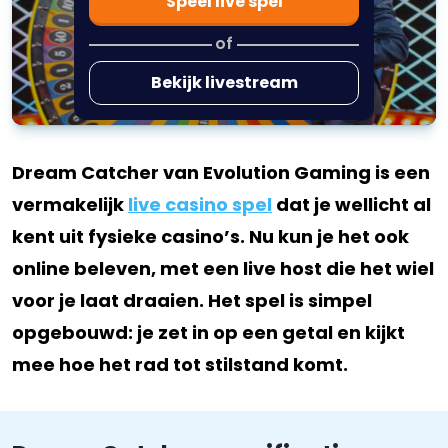
Speel live spel
of
Bekijk livestream
Dream Catcher van Evolution Gaming is een
vermakelijk
live casino spel
dat je wellicht al
kent uit fysieke casino’s. Nu kun je het ook
online beleven, met een live host die het wiel
voor je laat draaien. Het spel is simpel
opgebouwd: je zet in op een getal en kijkt
mee hoe het rad tot stilstand komt.