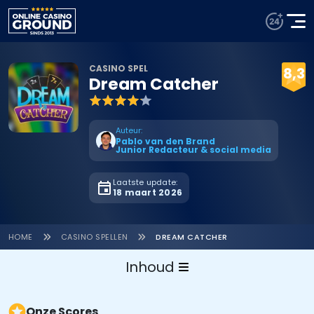
CASINO SPEL
8,3
Dream Catcher
ORANJE PALACE
Bezoek Oranje
100% tot € 250
Palace
bonus
Auteur:
Pablo van den Brand
Junior Redacteur & social media
Laatste update:
18 maart 2026
HOME
CASINO SPELLEN
DREAM CATCHER
Inhoud
Livestream
Onze Scores