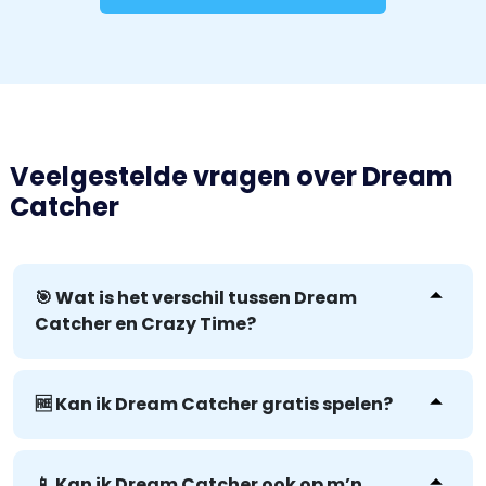
Veelgestelde vragen over Dream
Catcher
🎯 Wat is het verschil tussen Dream
Catcher en Crazy Time?
Evolution Gaming heeft een aantal spellen
die lijken op Dream Catcher: Monopoly Live
🆓 Kan ik Dream Catcher gratis spelen?
en Crazy Time.
Nee, omdat het een live spel is, kan Dream
Deze twee spellen werken grotendeels
Catcher niet gratis gespeeld worden.
📱 Kan ik Dream Catcher ook op m’n