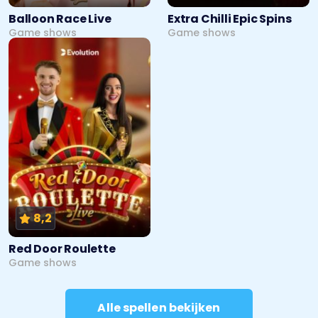
Balloon Race Live
Extra Chilli Epic Spins
Game shows
Game shows
8,2
Red Door Roulette
Game shows
Alle spellen bekijken