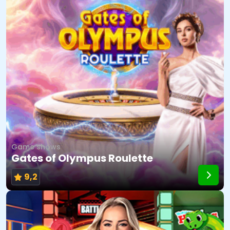
Game shows
Gates of Olympus Roulette
9,2