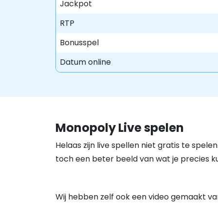
Jackpot
RTP
Bonusspel
Datum online
Monopoly Live spelen
Helaas zijn live spellen niet gratis te spe
toch een beter beeld van wat je precies 
Wij hebben zelf ook een video gemaakt van