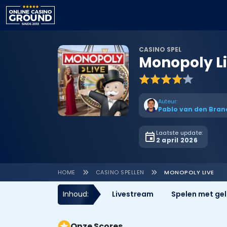
CASINO SPEL
Monopoly L
Auteur:
Pablo van den Bran
Laatste update:
2 april 2026
HOME
CASINO SPELLEN
MONOPOLY LIVE
Inhoud:
Livestream
Spelen met ge
Onze Scores