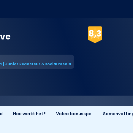
8,3
ive
ORANJE PALACE
Bezoek Oranje P
100% tot € 250 bonus
d
|
Junior Redacteur & social media
ld
Hoe werkt het?
Video bonusspel
Samenvattin