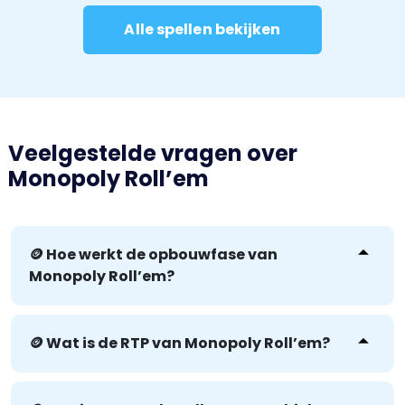
Alle spellen bekijken
Veelgestelde vragen over
Monopoly Roll’em
🪙 Hoe werkt de opbouwfase van
Monopoly Roll’em?
Tijdens de opbouwfase worden er willekeurig
huisjes geplaatst op het speelbord. Deze
🪙 Wat is de RTP van Monopoly Roll’em?
huisjes voegen vermenigvuldigers toe aan
De RTP van Monopoly Roll’em hangt af van je
bepaalde vakken. Komen er meerdere