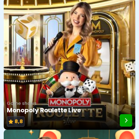
Game shows
Monopoly Roulette Live
8,8