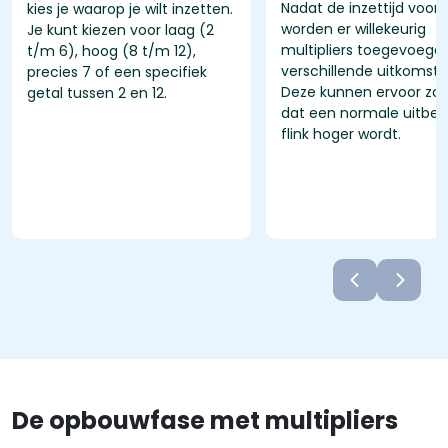
Nadat de inzettijd voorbij
kies je waarop je wilt inzetten.
worden er willekeurig
Je kunt kiezen voor laag (2
multipliers toegevoegd
t/m 6), hoog (8 t/m 12),
verschillende uitkomste
precies 7 of een specifiek
Deze kunnen ervoor zo
getal tussen 2 en 12.
dat een normale uitbet
flink hoger wordt.
De opbouwfase met multipliers