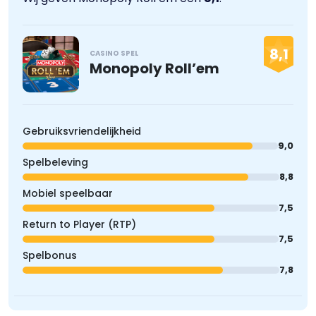
8,1
CASINO SPEL
Monopoly Roll’em
Gebruiksvriendelijkheid
9,0
Spelbeleving
8,8
Mobiel speelbaar
7,5
Return to Player (RTP)
7,5
Spelbonus
7,8