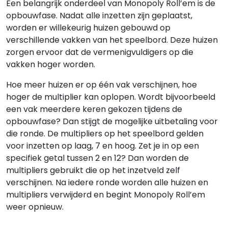
Een belangrijk onderdeel van Monopoly Roll’em is de
opbouwfase. Nadat alle inzetten zijn geplaatst,
worden er willekeurig huizen gebouwd op
verschillende vakken van het speelbord. Deze huizen
zorgen ervoor dat de vermenigvuldigers op die
vakken hoger worden.
Hoe meer huizen er op één vak verschijnen, hoe
hoger de multiplier kan oplopen. Wordt bijvoorbeeld
een vak meerdere keren gekozen tijdens de
opbouwfase? Dan stijgt de mogelijke uitbetaling voor
die ronde. De multipliers op het speelbord gelden
voor inzetten op laag, 7 en hoog. Zet je in op een
specifiek getal tussen 2 en 12? Dan worden de
multipliers gebruikt die op het inzetveld zelf
verschijnen. Na iedere ronde worden alle huizen en
multipliers verwijderd en begint Monopoly Roll’em
weer opnieuw.