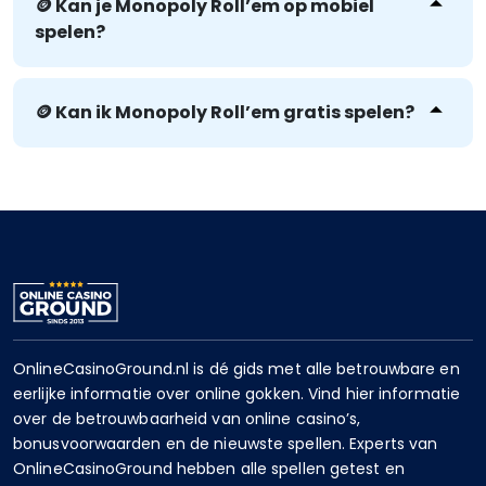
inzet. Bij inzetten op laag (2 t/m 6) en hoog (8
🪙 Kan je Monopoly Roll’em op mobiel
huisjes op hetzelfde vak? Dan kan de
spelen?
t/m 12) ligt de RTP op 96,97%. Andere inzetten
multiplier verder oplopen.
hebben een iets ander
Ja, Monopoly Roll’em is volledig geschikt voor
uitbetalingspercentage.
mobiel. Je kunt het spel spelen op je
🪙 Kan ik Monopoly Roll’em gratis spelen?
smartphone of tablet via een legaal online
Nee, Monopoly Roll’em is een live casino spel
casino dat het spel aanbiedt.
en is daarom niet gratis beschikbaar. Wel kun
je bij sommige casino’s meekijken in de lobby
voordat je meespeelt.
OnlineCasinoGround.nl is dé gids met alle betrouwbare en
eerlijke informatie over online gokken. Vind hier informatie
over de betrouwbaarheid van online casino’s,
bonusvoorwaarden en de nieuwste spellen. Experts van
OnlineCasinoGround hebben alle spellen getest en