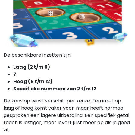
De beschikbare inzetten zijn:
Laag (2 t/m 6)
7
Hoog (8 t/m 12)
Specifieke nummers van 2 t/m 12
De kans op winst verschilt per keuze. Een inzet op
laag of hoog komt vaker voor, maar heeft normaal
gesproken een lagere uitbetaling. Een specifiek getal
raden is lastiger, maar levert juist meer op als je goed
zit.