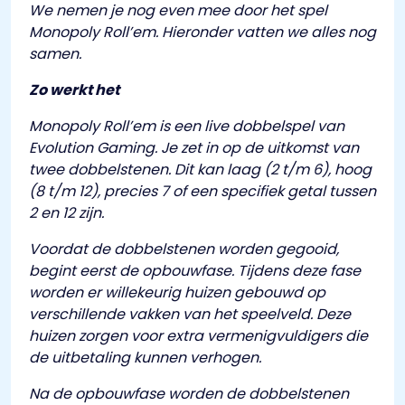
We nemen je nog even mee door het spel
Monopoly Roll’em. Hieronder vatten we alles nog
samen.
Zo werkt het
Monopoly Roll’em is een live dobbelspel van
Evolution Gaming. Je zet in op de uitkomst van
twee dobbelstenen. Dit kan laag (2 t/m 6), hoog
(8 t/m 12), precies 7 of een specifiek getal tussen
2 en 12 zijn.
Voordat de dobbelstenen worden gegooid,
begint eerst de opbouwfase. Tijdens deze fase
worden er willekeurig huizen gebouwd op
verschillende vakken van het speelveld. Deze
huizen zorgen voor extra vermenigvuldigers die
de uitbetaling kunnen verhogen.
Na de opbouwfase worden de dobbelstenen