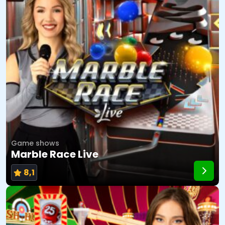
Game shows
Marble Race Live
8,1