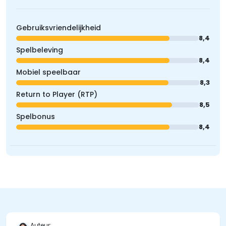
Gebruiksvriendelijkheid
8,4
Spelbeleving
8,4
Mobiel speelbaar
8,3
Return to Player (RTP)
8,5
Spelbonus
8,4
Auteur: