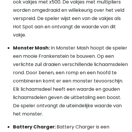
ook vakjes met x500. De vakjes met multipliers
worden omgedraaid en willekeurig over het veld
verspreid. De speler wijst een van de vakjes als
Hot Spot aan en ontvangt de waarde van dit
vakje.
Monster Mash:
In Monster Mash hoopt de speler
een mooie Frankenstein te bouwen. Op een
verlichte zuil draaien verschillende lichaamsdelen
rond. Door benen, een romp en een hoofd te
combineren komt er een monster tevoorschijn.
Elk lichaamsdeel heeft een waarde en gouden
lichaamsdelen geven de uitbetaling een boost.
De speler ontvangt de uiteindelijke waarde van
het monster.
Battery Charger:
Battery Charger is een