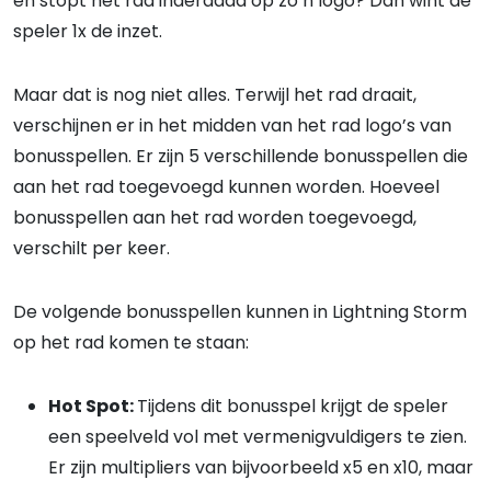
en stopt het rad inderdaad op zo’n logo? Dan wint de
speler 1x de inzet.
Maar dat is nog niet alles. Terwijl het rad draait,
verschijnen er in het midden van het rad logo’s van
bonusspellen. Er zijn 5 verschillende bonusspellen die
aan het rad toegevoegd kunnen worden. Hoeveel
bonusspellen aan het rad worden toegevoegd,
verschilt per keer.
De volgende bonusspellen kunnen in Lightning Storm
op het rad komen te staan:
Hot Spot:
Tijdens dit bonusspel krijgt de speler
een speelveld vol met vermenigvuldigers te zien.
Er zijn multipliers van bijvoorbeeld x5 en x10, maar