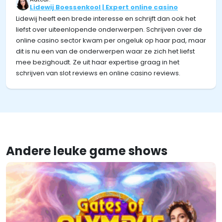
Lidewij Boessenkool | Expert online casino
Lidewij heeft een brede interesse en schrijft dan ook het
liefst over uiteenlopende onderwerpen. Schrijven over de
online casino sector kwam per ongeluk op haar pad, maar
dit is nu een van de onderwerpen waar ze zich het liefst
mee bezighoudt. Ze uit haar expertise graag in het
schrijven van slot reviews en online casino reviews.
Andere leuke game shows