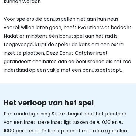
kunnen worden.
Voor spelers die bonusspellen niet aan hun neus
voorbij willen laten gaan, heeft Evolution wat bedacht.
Nadat er minstens één bonusspel aan het rad is
toegevoegd, krijgt de speler de kans om een extra
inzet te plaatsen. Deze Bonus Catcher inzet
garandeert deelname aan de bonusronde als het rad
inderdaad op een vakje met een bonusspel stopt.
Het verloop van het spel
Een ronde Lightning Storm begint met het plaatsen
van een inzet. Deze inzet ligt tussen de € 0,10 en €
1000 per ronde. Er kan op een of meerdere getallen