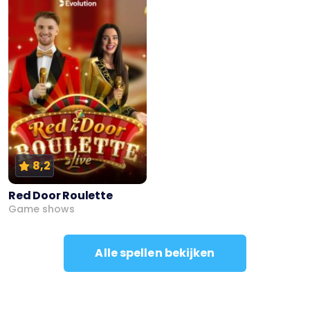
8,2
Red Door Roulette
Game shows
Alle spellen bekijken