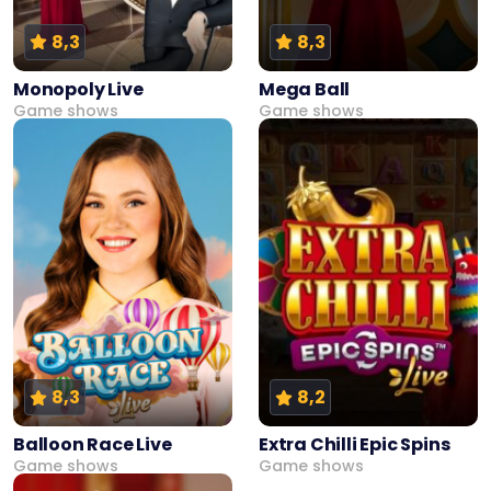
8,3
8,3
Monopoly Live
Mega Ball
Game shows
Game shows
8,3
8,2
Balloon Race Live
Extra Chilli Epic Spins
Game shows
Game shows