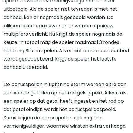
speler de waarde vermenigvuldigd met de inzet
uitbetaald. Als de speler niet tevreden is met het
aanbod, kan er nogmaals gespeeld worden. De
bliksem slaat opnieuw in en er worden opnieuw
multipliers verlicht. Nu krijgt de speler nogmaals de
keuze. In totaal mag de speler maximaal 3 rondes
Lightning Storm spelen. Als er niet eerder een aanbod
wordt geaccepteerd, krijgt de speler het laatste
aanbod uitbetaald.
De bonusspellen in Lightning Storm worden altijd aan
een van de getallen op het rad gekoppeld. Alleen als
een speler op dat getal heeft ingezet en het rad op
dat getal eindigt, wordt het bonusspel gespeeld.
Soms krijgen de bonusspellen ook nog een
vermenigvuldiger, waarmee winsten extra verhoogd