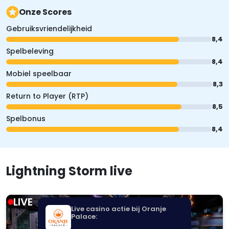
Livestream
Onze Scores
Speel met echt geld
Gebruiksvriendelijkheid
8,4
Spelregels
Spelbeleving
8,4
Het verloop van het spel
Mobiel speelbaar
8,3
Conclusie
Return to Player (RTP)
8,5
Veelgestelde vragen
Spelbonus
8,4
Lightning Storm live
LIVE
Live casino actie bij Oranje
Palace: