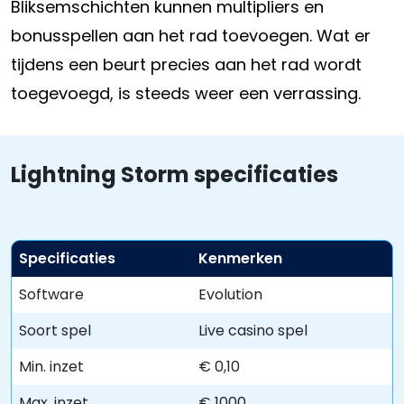
Bliksemschichten kunnen multipliers en
bonusspellen aan het rad toevoegen. Wat er
tijdens een beurt precies aan het rad wordt
toegevoegd, is steeds weer een verrassing.
Lightning Storm
specificaties
Specificaties
Kenmerken
Software
Evolution
Soort spel
Live casino spel
Min. inzet
€ 0,10
Max. inzet
€ 1000