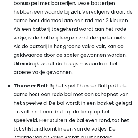
bonusspel met batterijen. Deze batterijen
hebben een waarde bij zich. Vervolgens draait de
game host driemaal aan een rad met 2 kleuren.
Als een batterij toegekend wordt aan het rode
vakje, is de batterij leeg en wint de speler niets.
Als de batterij in het groene vakje valt, kan de
geldwaarde door de speler gewonnen worden.
Uiteindelijk wordt de hoogste waarde in het
groene vakje gewonnen.
Thunder Ball:
Bij het spel Thunder Ball pakt de
game host een rode bal met een schepnet van
het speelveld. De bal wordt in een basket gelegd
en valt met een druk op de knop op het
speelveld. Hier stuitert de bal even rond, tot het
tot stilstand komt in een van de vakjes. De
waarde van dit vakje wordt nu uitbetaald.