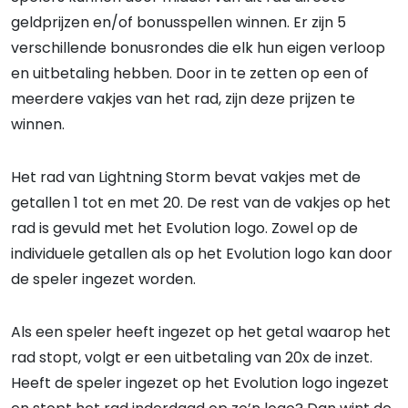
geldprijzen en/of bonusspellen winnen. Er zijn 5
verschillende bonusrondes die elk hun eigen verloop
en uitbetaling hebben. Door in te zetten op een of
meerdere vakjes van het rad, zijn deze prijzen te
winnen.
Het rad van Lightning Storm bevat vakjes met de
getallen 1 tot en met 20. De rest van de vakjes op het
rad is gevuld met het Evolution logo. Zowel op de
individuele getallen als op het Evolution logo kan door
de speler ingezet worden.
Als een speler heeft ingezet op het getal waarop het
rad stopt, volgt er een uitbetaling van 20x de inzet.
Heeft de speler ingezet op het Evolution logo ingezet