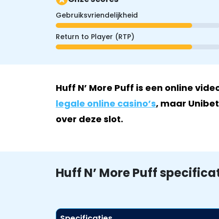
Gebruiksvriendelijkheid
Return to Player (RTP)
Huff N’ More Puff is een online vide
legale online casino’s
, maar Unibet
over deze slot.
Huff N’ More Puff specifica
Specificaties