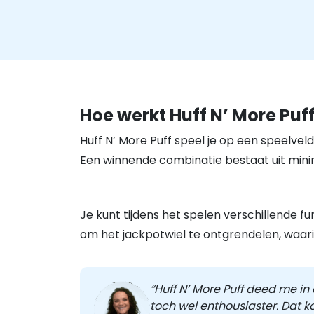
Hoe werkt Huff N’ More Puf
Huff N’ More Puff speel je op een speelveld 
Een winnende combinatie bestaat uit minim
Je kunt tijdens het spelen verschillende 
om het jackpotwiel te ontgrendelen, waari
“Huff N’ More Puff deed me in
toch wel enthousiaster. Dat k