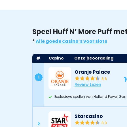
Speel Huff N’ More Puff met
*
Alle goede casino’s voor slots
#
Casino
Onze beoordeling
Oranje Palace
1
8,8
Review Lezen
Exclusieve spellen van Holland Power Ga
Starcasino
8,9
2