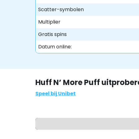
Scatter-symbolen
Multiplier
Gratis spins
Datum online:
Huff N’ More Puff uitprobe
Speel bij Unibet