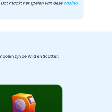
. Dat maakt het spelen van deze
casino
bolen zijn de Wild en Scatter.