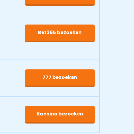
Bet365 bezoeken
777 bezoeken
Kansino bezoeken