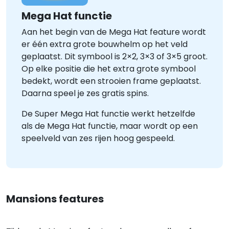
Mega Hat functie
Aan het begin van de Mega Hat feature wordt
er één extra grote bouwhelm op het veld
geplaatst. Dit symbool is 2×2, 3×3 of 3×5 groot.
Op elke positie die het extra grote symbool
bedekt, wordt een strooien frame geplaatst.
Daarna speel je zes gratis spins.
De Super Mega Hat functie werkt hetzelfde
als de Mega Hat functie, maar wordt op een
speelveld van zes rijen hoog gespeeld.
Mansions features