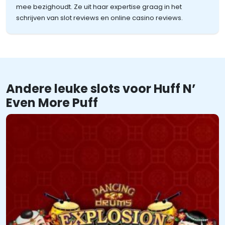
mee bezighoudt. Ze uit haar expertise graag in het
schrijven van slot reviews en online casino reviews.
Andere leuke slots voor Huff N’
Even More Puff