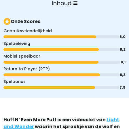
Inhoud
Spelgegevens
Onze Scores
Spelen met geld
Gebruiksvriendelijkheid
8,0
Spelregels
Spelbeleving
8,2
Vormgeving & thematiek
Mobiel speelbaar
8,1
Conclusie
Return to Player (RTP)
8,3
FAQ
Spelbonus
7,9
Huff N’ Even More Puff is een videoslot van
Light
and Wonder
waarin het sprookje van de wolf en