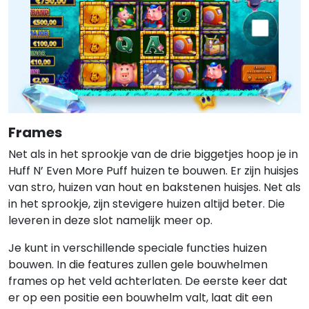
Frames
Net als in het sprookje van de drie biggetjes hoop je in
Huff N’ Even More Puff huizen te bouwen. Er zijn huisjes
van stro, huizen van hout en bakstenen huisjes. Net als
in het sprookje, zijn stevigere huizen altijd beter. Die
leveren in deze slot namelijk meer op.
Je kunt in verschillende speciale functies huizen
bouwen. In die features zullen gele bouwhelmen
frames op het veld achterlaten. De eerste keer dat
er op een positie een bouwhelm valt, laat dit een