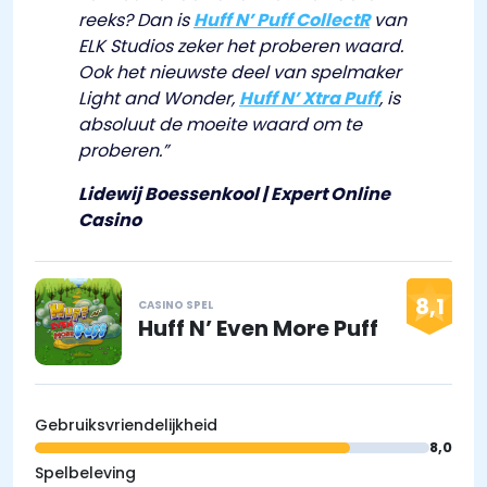
reeks? Dan is
Huff N’ Puff CollectR
van
ELK Studios zeker het proberen waard.
Ook het nieuwste deel van spelmaker
Light and Wonder,
Huff N’ Xtra Puff
, is
absoluut de moeite waard om te
proberen.”
Lidewij Boessenkool | Expert Online
Casino
8,1
CASINO SPEL
Huff N’ Even More Puff
Gebruiksvriendelijkheid
8,0
Spelbeleving