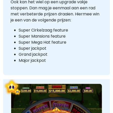
Ook kan het wiel op een upgrade vakje
stoppen. Dan mag je eenmaal aan een rad
met verbeterde prijzen draaien. Hiermee win
je een van de volgende prijzen:
Super Cirkelzaag feature
Super Mansions feature
Super Mega Hat feature
Super jackpot
Grand jackpot
Major jackpot