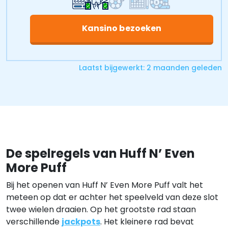
Kansino bezoeken
Laatst bijgewerkt: 2 maanden geleden
De spelregels van Huff N’ Even
More Puff
Bij het openen van Huff N’ Even More Puff valt het
meteen op dat er achter het speelveld van deze slot
twee wielen draaien. Op het grootste rad staan
verschillende
jackpots
. Het kleinere rad bevat