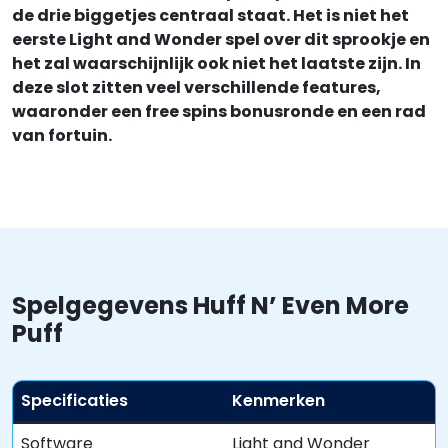
de drie biggetjes centraal staat. Het is niet het
eerste Light and Wonder spel over dit sprookje en
het zal waarschijnlijk ook niet het laatste zijn. In
deze slot zitten veel verschillende features,
waaronder een free spins bonusronde en een rad
van fortuin.
Spelgegevens Huff N’ Even More
Puff
Specificaties
Kenmerken
Software
Light and Wonder