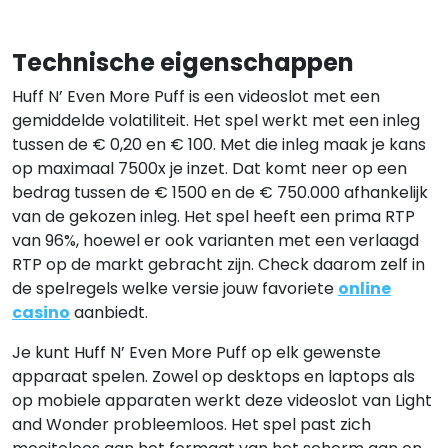
Technische eigenschappen
Huff N’ Even More Puff is een videoslot met een
gemiddelde volatiliteit. Het spel werkt met een inleg
tussen de € 0,20 en € 100. Met die inleg maak je kans
op maximaal 7500x je inzet. Dat komt neer op een
bedrag tussen de € 1500 en de € 750.000 afhankelijk
van de gekozen inleg. Het spel heeft een prima RTP
van 96%, hoewel er ook varianten met een verlaagd
RTP op de markt gebracht zijn. Check daarom zelf in
de spelregels welke versie jouw favoriete
online
casino
aanbiedt.
Je kunt Huff N’ Even More Puff op elk gewenste
apparaat spelen. Zowel op desktops en laptops als
op mobiele apparaten werkt deze videoslot van Light
and Wonder probleemloos. Het spel past zich