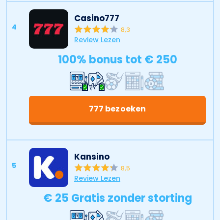
Casino777
4
8,3
Review Lezen
100% bonus tot € 250
777 bezoeken
Kansino
5
8,5
Review Lezen
€ 25 Gratis zonder storting