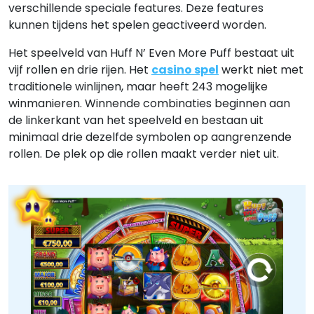
verschillende speciale features. Deze features
kunnen tijdens het spelen geactiveerd worden.
Het speelveld van Huff N’ Even More Puff bestaat uit
vijf rollen en drie rijen. Het
casino spel
werkt niet met
traditionele winlijnen, maar heeft 243 mogelijke
winmanieren. Winnende combinaties beginnen aan
de linkerkant van het speelveld en bestaan uit
minimaal drie dezelfde symbolen op aangrenzende
rollen. De plek op die rollen maakt verder niet uit.