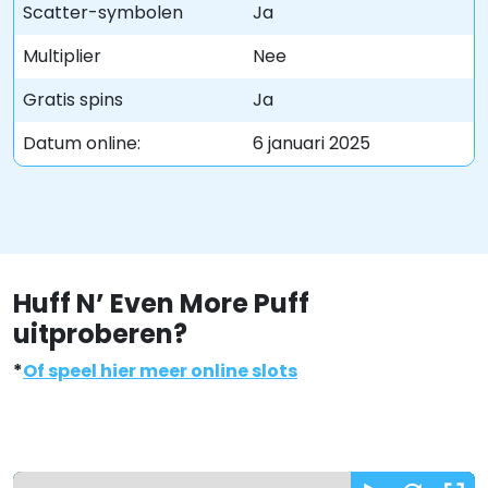
Scatter-symbolen
Ja
Multiplier
Nee
Gratis spins
Ja
Datum online:
6 januari 2025
Huff N’ Even More Puff
uitproberen?
*
Of speel hier meer online slots
Speel bij Oranje Palace en
krijg:
100% tot € 250 bonus