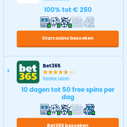
100% tot € 250
Starcasino bezoeken
Bet365
3
9,2
Review Lezen
10 dagen tot 50 free spins per
dag
Bet365 bezoeken