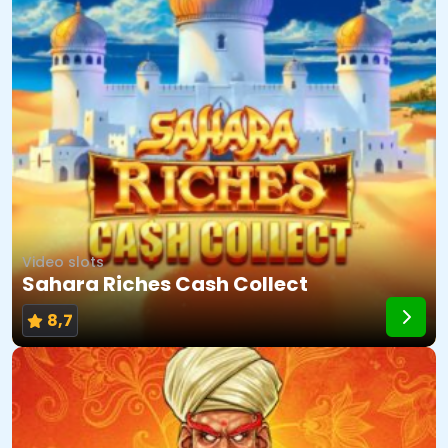
Video slots
Sahara Riches Cash Collect
8,7