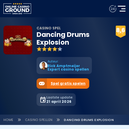
CASINO SPEL
8,6
Dancing Drums
ORANJE PALACE
Explosion
Bezoek Oranje
100% tot € 250
Palace
bonus
Auteur:
Rick Amptmeijer
Expert casino spellen
Spel gratis spelen
Laatste update:
21 april 2026
HOME
CASINO SPELLEN
DANCING DRUMS EXPLOSION