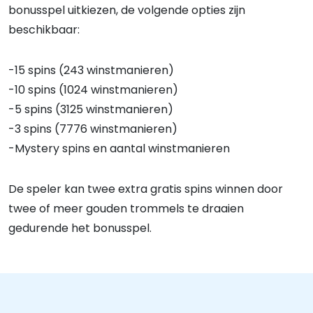
bonusspel uitkiezen, de volgende opties zijn
beschikbaar:
-15 spins (243 winstmanieren)
-10 spins (1024 winstmanieren)
-5 spins (3125 winstmanieren)
-3 spins (7776 winstmanieren)
-Mystery spins en aantal winstmanieren
De speler kan twee extra gratis spins winnen door
twee of meer gouden trommels te draaien
gedurende het bonusspel.