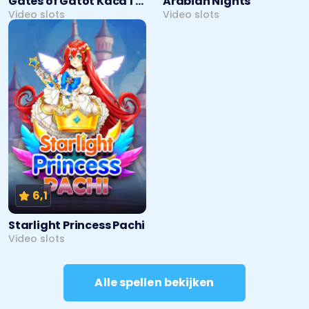
Gates of Gatot Kaca 1 000
Arabian Nights
Video slots
Video slots
6,1
Starlight Princess Pachi
Video slots
Alle spellen bekijken