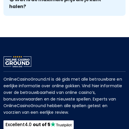
halen?
Het is geen verrassing dat het getal
voorkomt in de inzet, want dat is een
De hoofdprijs kan de speler winnen in het
geluksgetal. De maximale inzet bedraagt dan
jackpot bonusspel. De jackpotprijs is
ook 88,00 euro per spin.
afhankelijk van de inzet, maar kan oplopen
tot maximaal 250.000 euro. De speler dient
dan wel met de maximale inzet mee te
spelen.
OnlineCasinoGround.nl is dé gids met alle betrouwbare en
eerlijke informatie over online gokken. Vind hier informatie
over de betrouwbaarheid van online casino’s,
bonusvoorwaarden en de nieuwste spellen. Experts van
OnlineCasinoGround hebben alle spellen getest en
voorzien van een eerlijke review.
Excellent
4.0
out of 5