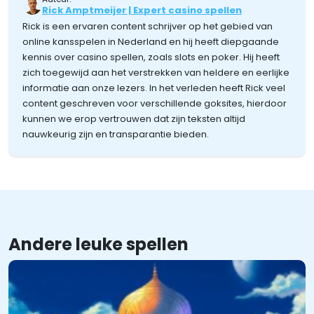
Rick Amptmeijer | Expert casino spellen
Rick is een ervaren content schrijver op het gebied van
online kansspelen in Nederland en hij heeft diepgaande
kennis over casino spellen, zoals slots en poker. Hij heeft
zich toegewijd aan het verstrekken van heldere en eerlijke
informatie aan onze lezers. In het verleden heeft Rick veel
content geschreven voor verschillende goksites, hierdoor
kunnen we erop vertrouwen dat zijn teksten altijd
nauwkeurig zijn en transparantie bieden.
Andere leuke spellen