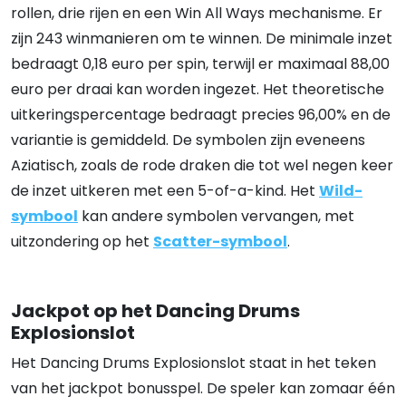
rollen, drie rijen en een Win All Ways mechanisme. Er
zijn 243 winmanieren om te winnen. De minimale inzet
bedraagt 0,18 euro per spin, terwijl er maximaal 88,00
euro per draai kan worden ingezet. Het theoretische
uitkeringspercentage bedraagt precies 96,00% en de
variantie is gemiddeld. De symbolen zijn eveneens
Aziatisch, zoals de rode draken die tot wel negen keer
de inzet uitkeren met een 5-of-a-kind. Het
Wild-
symbool
kan andere symbolen vervangen, met
uitzondering op het
Scatter-symbool
.
Jackpot op het Dancing Drums
Explosionslot
Het Dancing Drums Explosionslot staat in het teken
van het jackpot bonusspel. De speler kan zomaar één