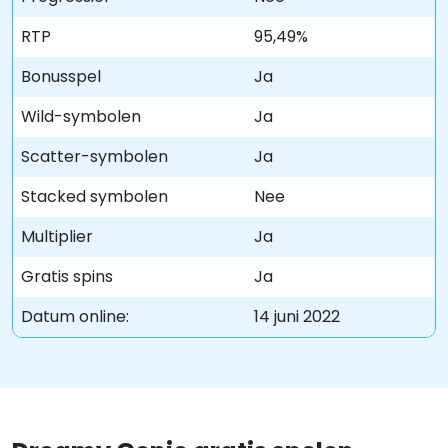
RTP
95,49%
Bonusspel
Ja
Wild-symbolen
Ja
Scatter-symbolen
Ja
Stacked symbolen
Nee
Multiplier
Ja
Gratis spins
Ja
Datum online:
14 juni 2022