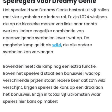
Spelregels voor Dreamy Genie
Het speelveld van Dreamy Genie bestaat uit vijf rollen
met vier symbolen op iedere rol. Er zijn 1.024 winlijnen,
die op de klassieke manier van links naar rechts
werken. Iedere mogelijke combinatie van
opeenvolgende symbolen levert wat op. De
magische lamp geldt als
wild
, die alle andere
symbolen kan vervangen.
Bovendien heeft de lamp nog een extra functie.
Boven het speelveld staat een bonuswiel, waarop
verschillende prijzen staan. Iedere keer dat zo’n wild
verschijnt, krijgen spelers de kans op een draai aan
het bonuswiel. Er zijn in totaal vijf uitkomsten waar
spelers hier kans op maken: