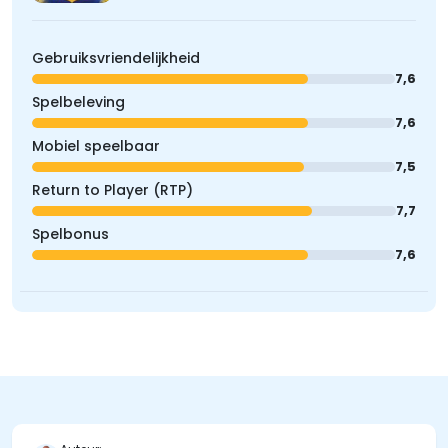
Gebruiksvriendelijkheid
7,6
Spelbeleving
7,6
Mobiel speelbaar
7,5
Return to Player (RTP)
7,7
Spelbonus
7,6