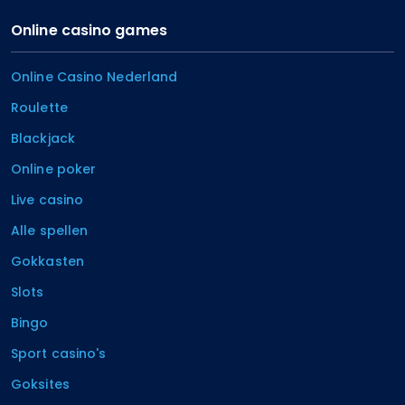
Online casino games
Online Casino Nederland
Roulette
Blackjack
Online poker
Live casino
Alle spellen
Gokkasten
Slots
Bingo
Sport casino's
Goksites