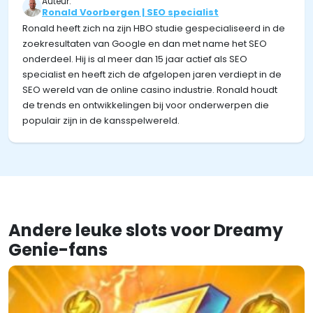
Auteur:
Ronald Voorbergen | SEO specialist
Ronald heeft zich na zijn HBO studie gespecialiseerd in de
zoekresultaten van Google en dan met name het SEO
onderdeel. Hij is al meer dan 15 jaar actief als SEO
specialist en heeft zich de afgelopen jaren verdiept in de
SEO wereld van de online casino industrie. Ronald houdt
de trends en ontwikkelingen bij voor onderwerpen die
populair zijn in de kansspelwereld.
Andere leuke slots voor Dreamy
Genie-fans