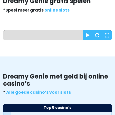
Dreamy Genie gratis spelen
*Speel meer gratis
online slots
Speel bij Tonybet en krijg:
100% tot € 260 + 26
free spins
Speel met bonus
of
Start gratis spel
Dreamy Genie met geld bij online
casino’s
*
Alle goede casino’s voor slots
Top 5 casino’s