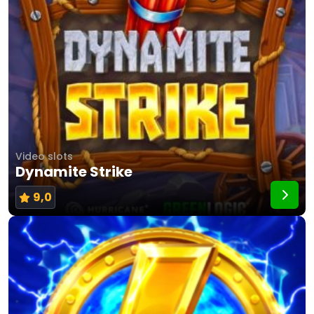
Video slots
Dynamite Strike
9,0