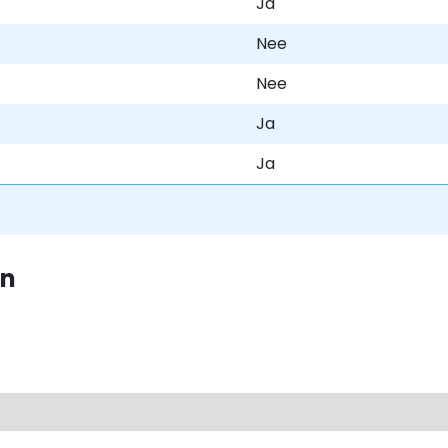
Ja
Nee
Nee
Ja
Ja
en
Speel bij Oranje Palace en
krijg:
100% tot € 250
bonus
Speel met bonus