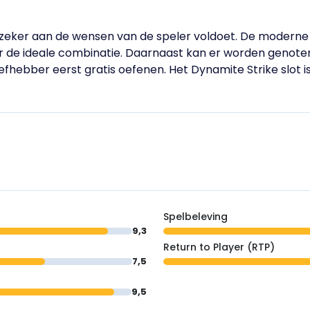
at zeker aan de wensen van de speler voldoet. De modern
r de ideale combinatie. Daarnaast kan er worden genote
liefhebber eerst gratis oefenen. Het Dynamite Strike slo
Spelbeleving
9,3
Return to Player (RTP)
7,5
9,5