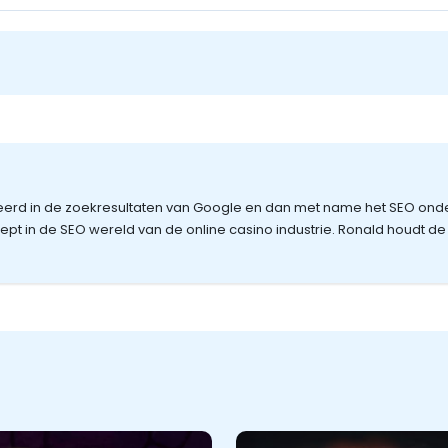
seerd in de zoekresultaten van Google en dan met name het SEO onderde
diept in de SEO wereld van de online casino industrie. Ronald houdt 