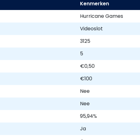
Kenmerken
Hurricane Games
Videoslot
3125
5
€0,50
€100
Nee
Nee
95,94%
Ja