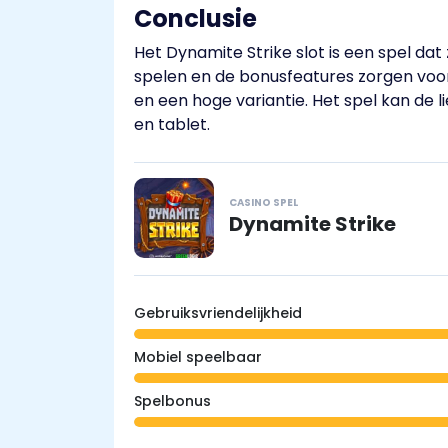
Conclusie
Het Dynamite Strike slot is een spel d
spelen en de bonusfeatures zorgen voo
en een hoge variantie. Het spel kan de 
en tablet.
CASINO SPEL
Dynamite Strike
Gebruiksvriendelijkheid
Mobiel speelbaar
Spelbonus