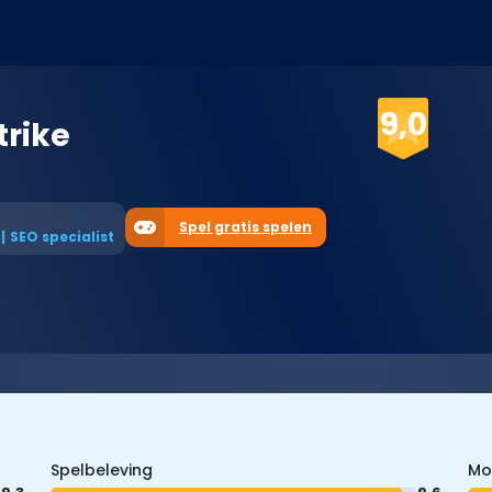
9,0
trike
Spel gratis spelen
|
SEO specialist
Spelbeleving
Mo