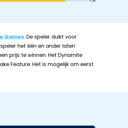
7,5
ne Games
. De speler duikt voor
speler het één en ander laten
een prijs te winnen. Het Dynamite
ake Feature. Het is mogelijk om eerst