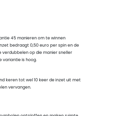
instantie 45 manieren om te winnen
inzet bedraagt 0,50 euro per spin en de
te verdubbelen op die manier sneller
variantie is hoog.
d keren tot wel 10 keer de inzet uit met
olen vervangen.
 symbolen ontploffen en maken ruimte