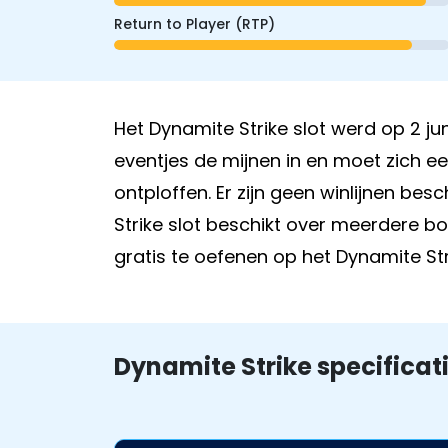
Return to Player (RTP)
Het Dynamite Strike slot werd op 2 j
eventjes de mijnen in en moet zich e
ontploffen. Er zijn geen winlijnen be
Strike slot beschikt over meerdere bo
gratis te oefenen op het Dynamite Stri
Dynamite Strike specificat