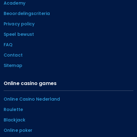
Academy
Beoordelingscriteria
Privacy policy
Speel bewust
FAQ
Contact
Sitemap
Online casino games
Online Casino Nederland
Roulette
Blackjack
Online poker