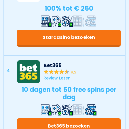
100% tot € 250
Starcasino bezoeken
Bet365
4
9,2
Review Lezen
10 dagen tot 50 free spins per
dag
Bet365 bezoeken