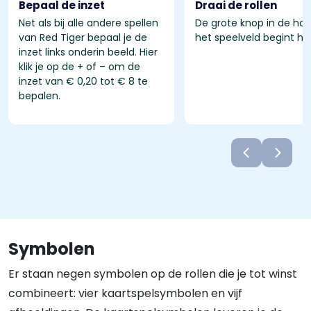
Bepaal de inzet
Draai de rollen
Net als bij alle andere spellen
De grote knop in de ho
van Red Tiger bepaal je de
het speelveld begint het
inzet links onderin beeld. Hier
klik je op de + of – om de
inzet van € 0,20 tot € 8 te
bepalen.
Symbolen
Er staan negen symbolen op de rollen die je tot winst
combineert: vier kaartspelsymbolen en vijf