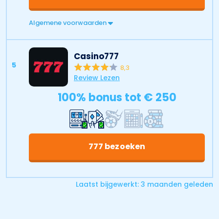
Algemene voorwaarden
Casino777
5
8,3
Review Lezen
100% bonus tot € 250
777 bezoeken
Laatst bijgewerkt: 3 maanden geleden