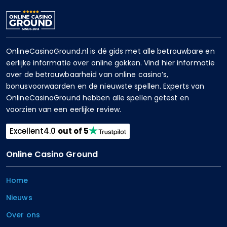
de dagelijkse (en soms zelfs uurlijkse) jackpot
te winnen.
OnlineCasinoGround.nl is dé gids met alle betrouwbare en
eerlijke informatie over online gokken. Vind hier informatie
over de betrouwbaarheid van online casino’s,
bonusvoorwaarden en de nieuwste spellen. Experts van
OnlineCasinoGround hebben alle spellen getest en
voorzien van een eerlijke review.
Excellent
4.0
out of 5
Online Casino Ground
Home
Nieuws
Over ons