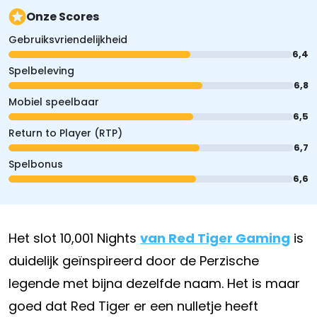
Specificaties
Onze Scores
Spelen met geld
Gebruiksvriendelijkheid
6,4
Spelregels
Spelbeleving
6,8
Hoe werkt het?
Mobiel speelbaar
6,5
Conclusie
Return to Player (RTP)
6,7
Veelgestelde vragen
Spelbonus
6,6
Het slot 10,001 Nights
van Red Tiger Gaming
is
duidelijk geïnspireerd door de Perzische
legende met bijna dezelfde naam. Het is maar
goed dat Red Tiger er een nulletje heeft