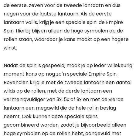
de eerste, zeven voor de tweede lantaarn en dus
negen voor de laatste lantaarn. Als de eerste
lantaarn vol is, krijg je een speciale spin: de Empire
Spin. Hierbij blijven alleen de hoge symbolen op de
rollen staan, waardoor je kans maakt op een hogere
winst.
Nadat de spin is gespeeld, maak je op ieder willekeurig
moment kans op nog zo’n speciale Empire Spin.
Bovendien krijg je met de tweede lantaarn een aantal
wilds op de rollen, met de derde lantaarn een
vermenigvuldiger van 3x, 5x of 9x en met de vierde
lantaarn een megawild die de hele rol in beslag
neemt. Ook kunnen deze speciale spins
gecombineerd worden, zodat je bijvoorbeeld alleen
hoge symbolen op de rollen hebt, aangevuld met