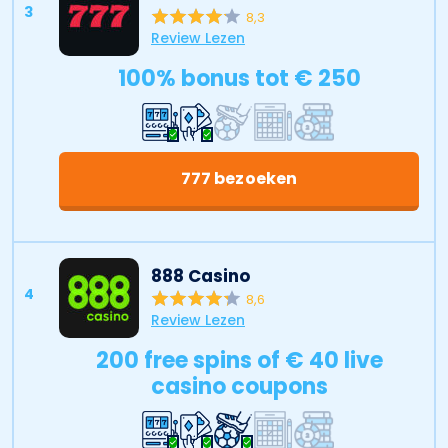
3
8,3
Review Lezen
100% bonus tot € 250
777 bezoeken
888 Casino
4
8,6
Review Lezen
200 free spins of € 40 live
casino coupons