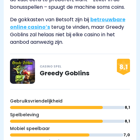
bonusspellen – spuugt de machine soms coins.
De gokkasten van Betsoft zijn bij
betrouwbare
online casino’s
terug te vinden, maar Greedy
Goblins zal helaas niet bij elke casino in het
aanbod aanwezig zijn.
8,1
CASINO SPEL
Greedy Goblins
Gebruiksvriendelijkheid
8,1
Spelbeleving
8,1
Mobiel speelbaar
7,0