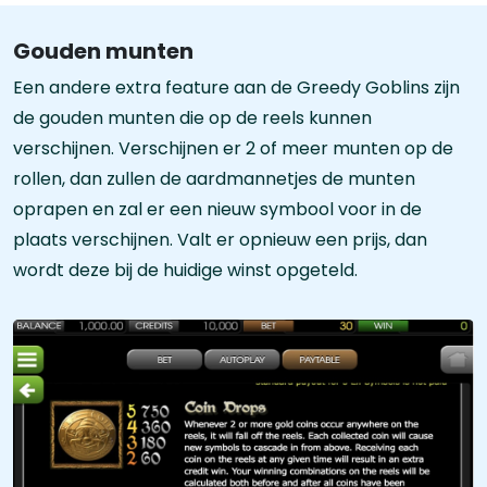
Gouden munten
Een andere extra feature aan de Greedy Goblins zijn
de gouden munten die op de reels kunnen
verschijnen. Verschijnen er 2 of meer munten op de
rollen, dan zullen de aardmannetjes de munten
oprapen en zal er een nieuw symbool voor in de
plaats verschijnen. Valt er opnieuw een prijs, dan
wordt deze bij de huidige winst opgeteld.