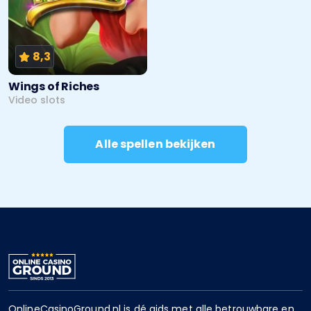
8,3
Wings of Riches
Video slots
Alle spellen bekijken
OnlineCasinoGround.nl is dé gids met alle betrouwbare en