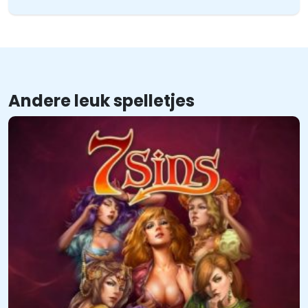
Andere leuk spelletjes