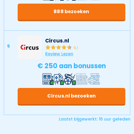
888 bezoeken
Circus.nl
5
9,1
Review Lezen
€ 250 aan bonussen
Circus.nl bezoeken
Laatst bijgewerkt: 16 uur geleden