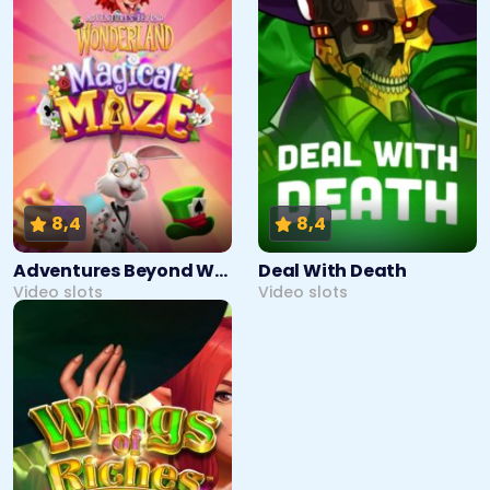
8,4
8,4
Adventures Beyond Wonderland Magical Maze
Deal With Death
Video slots
Video slots