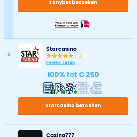
Tonybet bezoeken
Starcasino
2
8,9
Review Lezen
100% tot € 250
Starcasino bezoeken
Casino777