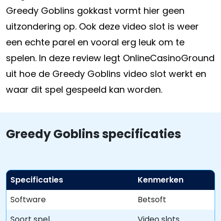
Greedy Goblins gokkast vormt hier geen
uitzondering op. Ook deze video slot is weer
een echte parel en vooral erg leuk om te
spelen. In deze review legt OnlineCasinoGround
uit hoe de Greedy Goblins video slot werkt en
waar dit spel gespeeld kan worden.
Greedy Goblins specificaties
Specificaties
Kenmerken
Software
Betsoft
Soort spel
Video slots