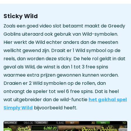
Sticky Wild
Zoals een goed video slot betaamt maakt de Greedy
Goblins uiteraard ook gebruik van Wild-symbolen.
Hier werkt de Wild echter anders dan de meesten
wellicht gewend zijn. Draait er 1 Wild symbool op de
reels, dan worden deze sticky. De hele rol geldt in dat
geval als Wild, de winst is dan 1 tot 3 free spins
waarmee extra prijzen gewonnen kunnen worden.
Draaien er 2 Wild symbolen op de rollen, dan
ontvangt de speler tot wel 6 free spins. Dat is heel
wat uitgebreider dan de wild-functie
het gokhal spel
Simply Wild
bijvoorbeeld heeft.