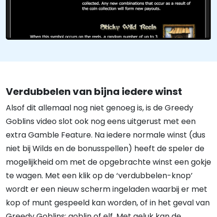
Verdubbelen van bijna iedere winst
Alsof dit allemaal nog niet genoeg is, is de Greedy
Goblins video slot ook nog eens uitgerust met een
extra Gamble Feature. Na iedere normale winst (dus
niet bij Wilds en de bonusspellen) heeft de speler de
mogelijkheid om met de opgebrachte winst een gokje
te wagen. Met een klik op de ‘verdubbelen-knop’
wordt er een nieuw scherm ingeladen waarbij er met
kop of munt gespeeld kan worden, of in het geval van
Greedy Goblins: goblin of elf. Met geluk kan de