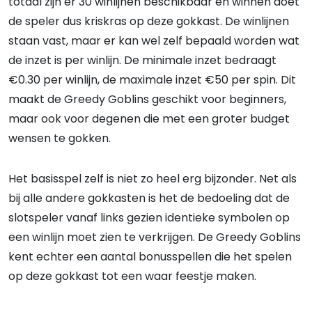
totaal zijn er 30 winlijnen beschikbaar en winnen doet
de speler dus kriskras op deze gokkast. De winlijnen
staan vast, maar er kan wel zelf bepaald worden wat
de inzet is per winlijn. De minimale inzet bedraagt
€0.30 per winlijn, de maximale inzet €50 per spin. Dit
maakt de Greedy Goblins geschikt voor beginners,
maar ook voor degenen die met een groter budget
wensen te gokken.
Het basisspel zelf is niet zo heel erg bijzonder. Net als
bij alle andere gokkasten is het de bedoeling dat de
slotspeler vanaf links gezien identieke symbolen op
een winlijn moet zien te verkrijgen. De Greedy Goblins
kent echter een aantal bonusspellen die het spelen
op deze gokkast tot een waar feestje maken.