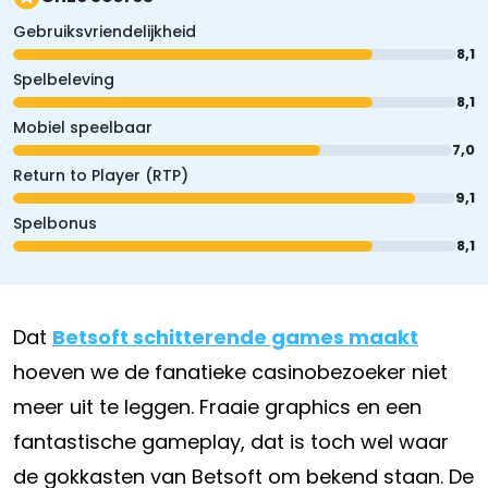
Gebruiksvriendelijkheid
8,1
Spelbeleving
8,1
Mobiel speelbaar
7,0
Return to Player (RTP)
9,1
Spelbonus
8,1
Dat
Betsoft schitterende games maakt
hoeven we de fanatieke casinobezoeker niet
meer uit te leggen. Fraaie graphics en een
fantastische gameplay, dat is toch wel waar
de gokkasten van Betsoft om bekend staan. De