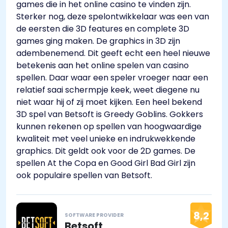
games die in het online casino te vinden zijn.
Sterker nog, deze spelontwikkelaar was een van
de eersten die 3D features en complete 3D
games ging maken. De graphics in 3D zijn
adembenemend. Dit geeft echt een heel nieuwe
betekenis aan het online spelen van casino
spellen. Daar waar een speler vroeger naar een
relatief saai schermpje keek, weet diegene nu
niet waar hij of zij moet kijken. Een heel bekend
3D spel van Betsoft is Greedy Goblins. Gokkers
kunnen rekenen op spellen van hoogwaardige
kwaliteit met veel unieke en indrukwekkende
graphics. Dit geldt ook voor de 2D games. De
spellen At the Copa en Good Girl Bad Girl zijn
ook populaire spellen van Betsoft.
8,2
SOFTWARE PROVIDER
Betsoft