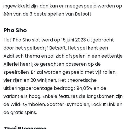
ingewikkeld zijn, dan kan er meegespeeld worden op
één van de 3 beste spellen van Betsoft:
Pho Sho
Het Pho Sho slot werd op 15 juni 2023 uitgebracht
door het spelbedrijf Betsoft. Het spel kent een
Aziatisch thema en zal zich afspelen in een eettentje.
Allerlei heerlijke gerechten passeren op de
speelrollen. Er zal worden gespeeld met vijf rollen,
vier rijen en 20 winlijnen. Het theoretische
uitkeringspercentage bedraagt 94,05% en de
variantie is hoog. Enkele features die langskomen zijn
de Wild-symbolen, Scatter-symbolen, Lock It Link en
de gratis spins.
Thai Blossoms