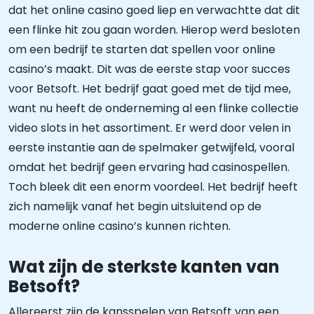
dat het online casino goed liep en verwachtte dat dit
een flinke hit zou gaan worden. Hierop werd besloten
om een bedrijf te starten dat spellen voor online
casino’s maakt. Dit was de eerste stap voor succes
voor Betsoft. Het bedrijf gaat goed met de tijd mee,
want nu heeft de onderneming al een flinke collectie
video slots in het assortiment. Er werd door velen in
eerste instantie aan de spelmaker getwijfeld, vooral
omdat het bedrijf geen ervaring had casinospellen.
Toch bleek dit een enorm voordeel. Het bedrijf heeft
zich namelijk vanaf het begin uitsluitend op de
moderne online casino’s kunnen richten.
Wat zijn de sterkste kanten van
Betsoft?
Allereerst zijn de kansspelen van Betsoft van een