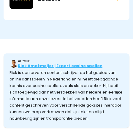
Auteur:
Rick Amptmeijer | Expert casino spellen
Rick is een ervaren content schrijver op het gebied van
online kansspelen in Nederland en hij heeft diepgaande
kennis over casino spellen, zoals slots en poker. Hij heeft
zich toegewijd aan het verstrekken van heldere en eerlijke
informatie aan onze lezers. In het verleden heeft Rick veel
content geschreven voor verschillende goksites, hierdoor
kunnen we erop vertrouwen dat zijn teksten altijd
nauwkeurig zijn en transparantie bieden.