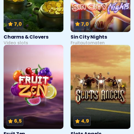
7,0
7,0
Charms & Clovers
Sin City Nights
Video slots
Fruitautomaten
6,5
4,9
Fruit Zen
Slots Angels