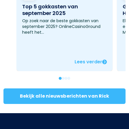
Top 5 gokkasten van
Ga
september 2025
Hu
Op zoek naar de beste gokkasten van
El
september 2025? OnlineCasinoGround
ee
heeft het…
Mo
Lees verder
Bekijk alle nieuwsberichten van Rick