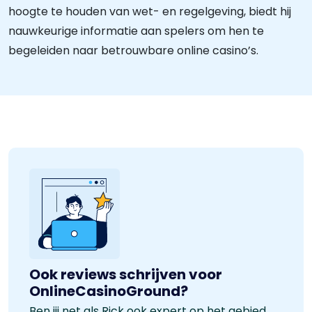
hoogte te houden van wet- en regelgeving, biedt hij
nauwkeurige informatie aan spelers om hen te
begeleiden naar betrouwbare online casino’s.
Ook reviews schrijven voor
OnlineCasinoGround?
Ben jij net als Rick ook expert op het gebied