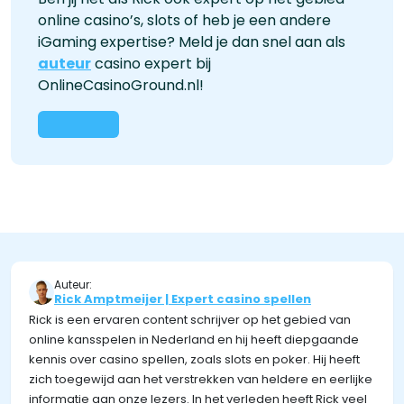
online casino’s, slots of heb je een andere
iGaming expertise? Meld je dan snel aan als
auteur
casino expert bij
OnlineCasinoGround.nl!
Auteur:
Rick Amptmeijer | Expert casino spellen
Rick is een ervaren content schrijver op het gebied van
online kansspelen in Nederland en hij heeft diepgaande
kennis over casino spellen, zoals slots en poker. Hij heeft
zich toegewijd aan het verstrekken van heldere en eerlijke
informatie aan onze lezers. In het verleden heeft Rick veel