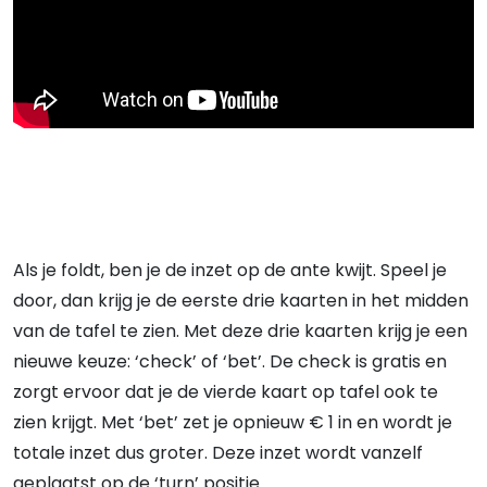
Als je foldt, ben je de inzet op de ante kwijt. Speel je
door, dan krijg je de eerste drie kaarten in het midden
van de tafel te zien. Met deze drie kaarten krijg je een
nieuwe keuze: ‘check’ of ‘bet’. De check is gratis en
zorgt ervoor dat je de vierde kaart op tafel ook te
zien krijgt. Met ‘bet’ zet je opnieuw € 1 in en wordt je
totale inzet dus groter. Deze inzet wordt vanzelf
geplaatst op de ‘turn’ positie.