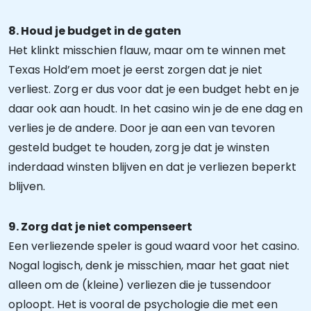
8. Houd je budget in de gaten
Het klinkt misschien flauw, maar om te winnen met
Texas Hold’em moet je eerst zorgen dat je niet
verliest. Zorg er dus voor dat je een budget hebt en je
daar ook aan houdt. In het casino win je de ene dag en
verlies je de andere. Door je aan een van tevoren
gesteld budget te houden, zorg je dat je winsten
inderdaad winsten blijven en dat je verliezen beperkt
blijven.
9. Zorg dat je niet compenseert
Een verliezende speler is goud waard voor het casino.
Nogal logisch, denk je misschien, maar het gaat niet
alleen om de (kleine) verliezen die je tussendoor
oploopt. Het is vooral de psychologie die met een