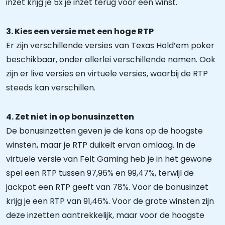
inzet krijg je 5x je inzet terug voor een winst.
3. Kies een versie met een hoge RTP
Er zijn verschillende versies van Texas Hold’em poker
beschikbaar, onder allerlei verschillende namen. Ook
zijn er live versies en virtuele versies, waarbij de RTP
steeds kan verschillen.
4. Zet niet in op bonusinzetten
De bonusinzetten geven je de kans op de hoogste
winsten, maar je RTP duikelt ervan omlaag. In de
virtuele versie van Felt Gaming heb je in het gewone
spel een RTP tussen 97,96% en 99,47%, terwijl de
jackpot een RTP geeft van 78%. Voor de bonusinzet
krijg je een RTP van 91,46%. Voor de grote winsten zijn
deze inzetten aantrekkelijk, maar voor de hoogste