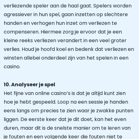
verliezende speler aan de haal gaat. Spelers worden
agressiever in hun spel, gaan inzetten op slechtere
handen en verhogen hun inzet om verliezen te
compenseren. Hiermee zorg je ervoor dat je een
kleine reeks verliezen verandert in een veel groter
verlies. Houd je hoofd koel en bedenk dat verliezen en
winsten allebei onderdeel zijn van het spelen in een
casino.
10. Analyseer je spel
Het fijne van online casino’s is dat je altijd kunt zien
hoe je hebt gespeeld. Loop na een sessie je handen
eens langs om precies te zien waar je zwakke punten
liggen. De eerste keer dat je dit doet, kan het even
duren, maar dit is de snelste manier om te leren van
je fouten en een volgende keer die fouten niet te