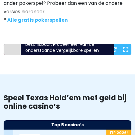
ander pokerspel? Probeer dan een van de andere
versies hieronder:
*
Alle gratis pokerspellen
Geen gratis versie beschikaar
Van dit spel is helaas geen gratis versie
beschikbaar. Probeer één van de
onderstaande vergelijkbare spellen
Speel Texas Hold’em met geld bij
online casino’s
Top 5 casino’s
TIP 2026!