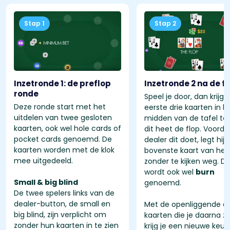
Stap 1
Stap 2
Inzetronde 1: de preflop
Inzetronde 2 na de f
ronde
Speel je door, dan krijg 
Deze ronde start met het
eerste drie kaarten in h
uitdelen van twee gesloten
midden van de tafel te 
kaarten, ook wel hole cards of
dit heet de flop. Voorda
pocket cards genoemd. De
dealer dit doet, legt hij 
kaarten worden met de klok
bovenste kaart van het
mee uitgedeeld.
zonder te kijken weg. D
wordt ook wel
burn
Small & big blind
genoemd.
De twee spelers links van de
dealer-button, de small en
Met de openliggende dr
big blind, zijn verplicht om
kaarten die je daarna zi
zonder hun kaarten in te zien
krijg je een nieuwe keuz