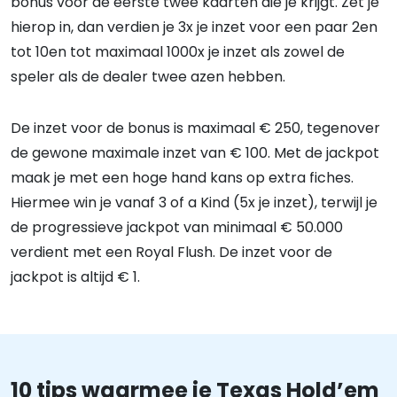
bonus voor de eerste twee kaarten die je krijgt. Zet je
hierop in, dan verdien je 3x je inzet voor een paar 2en
tot 10en tot maximaal 1000x je inzet als zowel de
speler als de dealer twee azen hebben.
De inzet voor de bonus is maximaal € 250, tegenover
de gewone maximale inzet van € 100. Met de jackpot
maak je met een hoge hand kans op extra fiches.
Hiermee win je vanaf 3 of a Kind (5x je inzet), terwijl je
de progressieve jackpot van minimaal € 50.000
verdient met een Royal Flush. De inzet voor de
jackpot is altijd € 1.
10 tips waarmee je Texas Hold’em