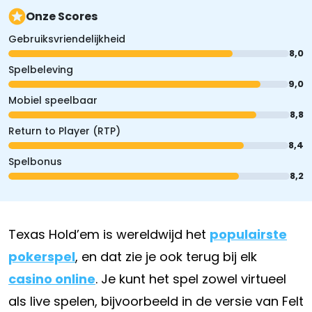
Specificaties
Onze Scores
Spelen met geld
Gebruiksvriendelijkheid
8,0
Spelregels
Spelbeleving
9,0
Hoe werkt het?
Mobiel speelbaar
8,8
Conclusie
Return to Player (RTP)
8,4
Spelbonus
8,2
Texas Hold’em is wereldwijd het
populairste
pokerspel
, en dat zie je ook terug bij elk
casino online
. Je kunt het spel zowel virtueel
als live spelen, bijvoorbeeld in de versie van Felt