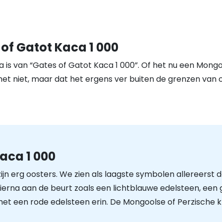
f Gatot Kaca 1 000
ma is van “Gates of Gatot Kaca 1 000”. Of het nu een Mong
et niet, maar dat het ergens ver buiten de grenzen van ons 
aca 1 000
ijn erg oosters. We zien als laagste symbolen allereerst 
rna aan de beurt zoals een lichtblauwe edelsteen, een 
t een rode edelsteen erin. De Mongoolse of Perzische kr