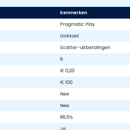
Kenmerken
Pragmatic Play
Gokkast
Scatter-uitbetalingen
6
€ 0,20
€ 100
Nee
Nee
96,5%
Ja