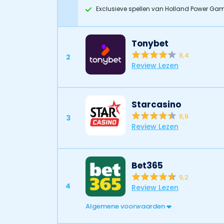
Exclusieve spellen van Holland Power Ga
Tonybet
8,4
2
Review Lezen
Starcasino
8,9
3
Review Lezen
Bet365
9,2
4
Review Lezen
Algemene voorwaarden