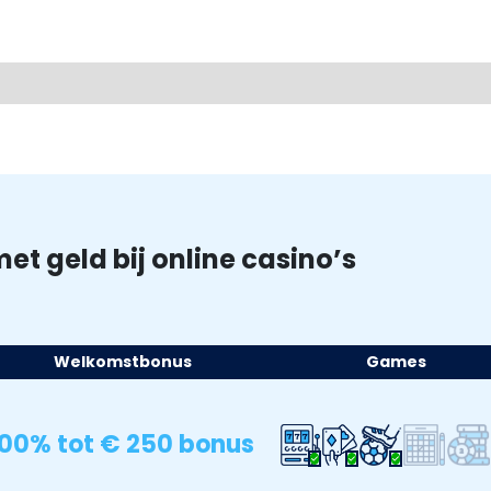
bonus
Speel met bonus
of
Start gratis spel
et geld bij online casino’s
Welkomstbonus
Games
100% tot € 250 bonus