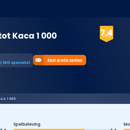
ORANJE PALACE
Bezoek Oranje P
100% tot € 250 bonus
7,4
tot Kaca 1 000
Spel gratis spelen
|
SEO specialist
CA 1 000
Spelbeleving
Mo