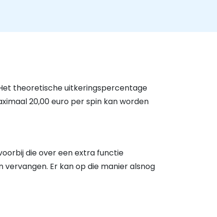
. Het theoretische uitkeringspercentage
maximaal 20,00 euro per spin kan worden
bij die over een extra functie
n vervangen. Er kan op die manier alsnog