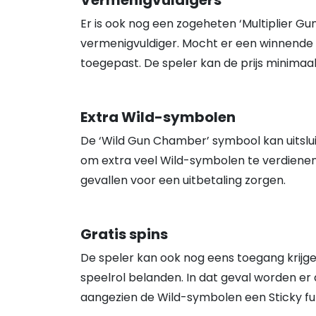
Vermenigvuldigers
Er is ook nog een zogeheten ‘Multiplier G
vermenigvuldiger. Mocht er een winnende
toegepast. De speler kan de prijs minimaa
Extra Wild-symbolen
De ‘Wild Gun Chamber’ symbool kan uitsluit
om extra veel Wild-symbolen te verdienen.
gevallen voor een uitbetaling zorgen.
Gratis spins
De speler kan ook nog eens toegang krijg
speelrol belanden. In dat geval worden er
aangezien de Wild-symbolen een Sticky fun