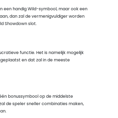
leen een handig Wild-symbool, maar ook een
aan, dan zal de vermenigvuldiger worden
ild Showdown slot.
ratieve functie. Het is namelijk mogelijk
 geplaatst en dat zal in de meeste
t één bonussymbool op de middelste
al de speler sneller combinaties maken,
aan.