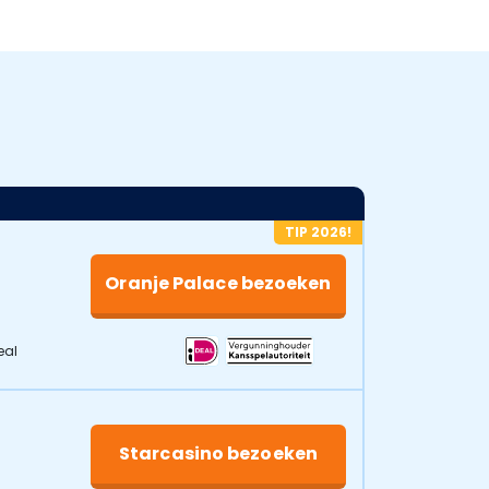
TIP 2026!
Oranje Palace bezoeken
eal
Starcasino bezoeken