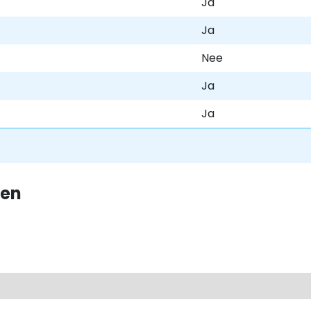
Ja
Ja
Nee
Ja
Ja
len
Speel bij Oranje Palace en
krijg:
100% tot € 250
bonus
Speel met bonus