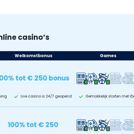
of
Start gratis spel
line casino’s
Welkomstbonus
Games
100% tot € 250 bonus
ming
Live casino is 24/7 geopend
Gemakkelijk storten met iD
100% tot € 250