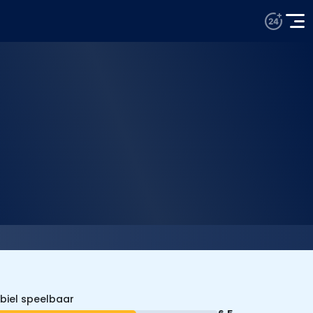
alace
biel speelbaar