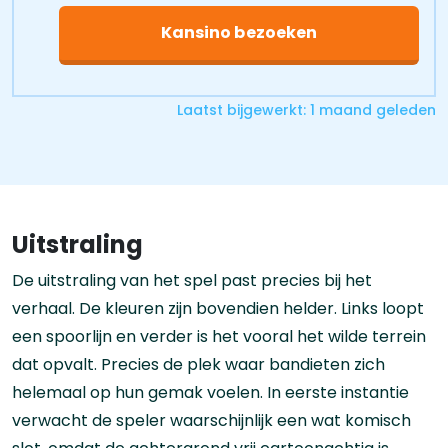
Kansino bezoeken
Laatst bijgewerkt: 1 maand geleden
Uitstraling
De uitstraling van het spel past precies bij het
verhaal. De kleuren zijn bovendien helder. Links loopt
een spoorlijn en verder is het vooral het wilde terrein
dat opvalt. Precies de plek waar bandieten zich
helemaal op hun gemak voelen. In eerste instantie
verwacht de speler waarschijnlijk een wat komisch