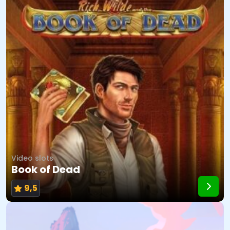
Video slots
Book of Dead
9,5