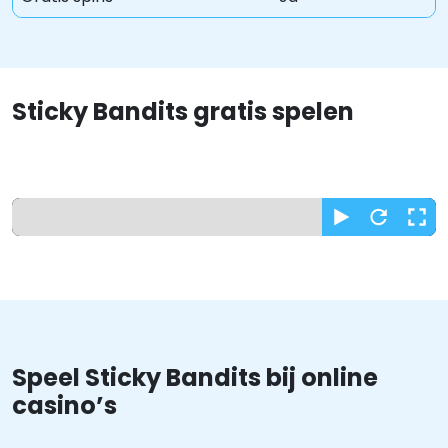
Sticky Bandits gratis spelen
Speel bij Bet365 en krijg:
10 dagen tot 50 free
spins per dag
Speel met bonus
of
Start gratis spel
Speel Sticky Bandits bij online
casino’s