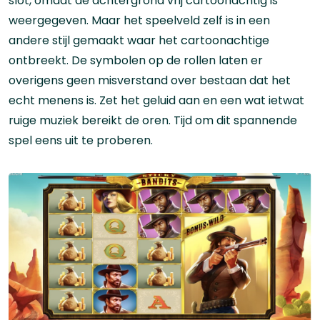
slot, omdat de achtergrond vrij cartoonachtig is
weergegeven. Maar het speelveld zelf is in een
andere stijl gemaakt waar het cartoonachtige
ontbreekt. De symbolen op de rollen laten er
overigens geen misverstand over bestaan dat het
echt menens is. Zet het geluid aan en een wat ietwat
ruige muziek bereikt de oren. Tijd om dit spannende
spel eens uit te proberen.