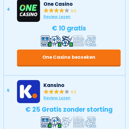
One Casino
4
8,6
Review Lezen
€ 10 gratis
One Casino bezoeken
Kansino
5
8,5
Review Lezen
€ 25 Gratis zonder storting