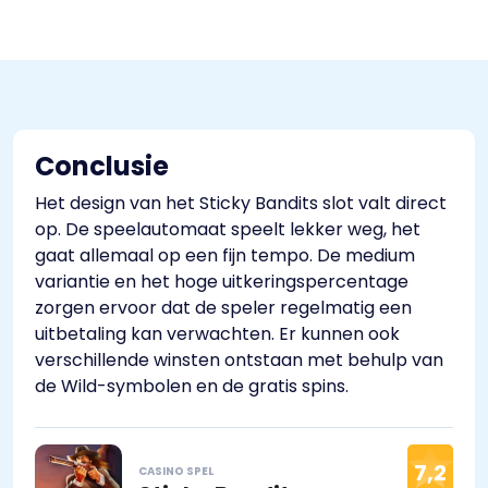
Conclusie
Het design van het Sticky Bandits slot valt direct
op. De speelautomaat speelt lekker weg, het
gaat allemaal op een fijn tempo. De medium
variantie en het hoge uitkeringspercentage
zorgen ervoor dat de speler regelmatig een
uitbetaling kan verwachten. Er kunnen ook
verschillende winsten ontstaan met behulp van
de Wild-symbolen en de gratis spins.
7,2
CASINO SPEL