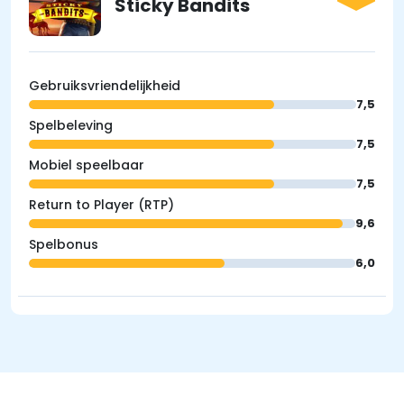
Sticky Bandits
Gebruiksvriendelijkheid
7,5
Spelbeleving
7,5
Mobiel speelbaar
7,5
Return to Player (RTP)
9,6
Spelbonus
6,0