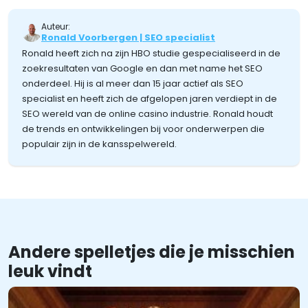
Auteur:
Ronald Voorbergen | SEO specialist
Ronald heeft zich na zijn HBO studie gespecialiseerd in de
zoekresultaten van Google en dan met name het SEO
onderdeel. Hij is al meer dan 15 jaar actief als SEO
specialist en heeft zich de afgelopen jaren verdiept in de
SEO wereld van de online casino industrie. Ronald houdt
de trends en ontwikkelingen bij voor onderwerpen die
populair zijn in de kansspelwereld.
Andere spelletjes die je misschien
leuk vindt