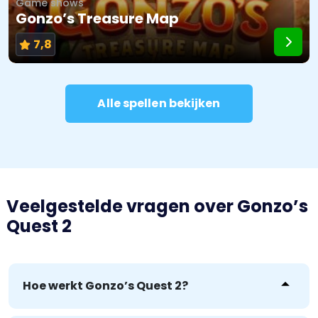
Game shows
Gonzo’s Treasure Map
7,8
Alle spellen bekijken
Veelgestelde vragen over Gonzo’s
Quest 2
Hoe werkt Gonzo’s Quest 2?