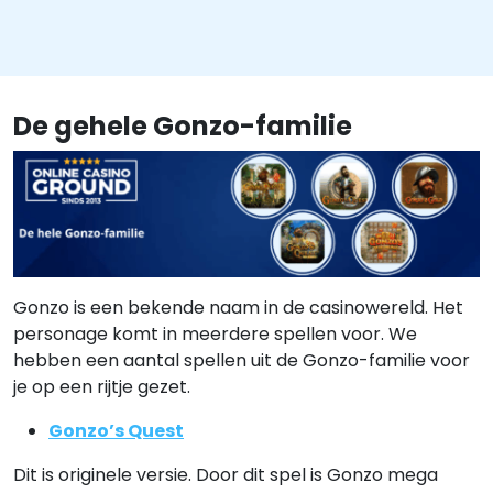
full
De gehele Gonzo-familie
Gonzo is een bekende naam in de casinowereld. Het
personage komt in meerdere spellen voor. We
hebben een aantal spellen uit de Gonzo-familie voor
je op een rijtje gezet.
Gonzo’s Quest
Dit is originele versie. Door dit spel is Gonzo mega