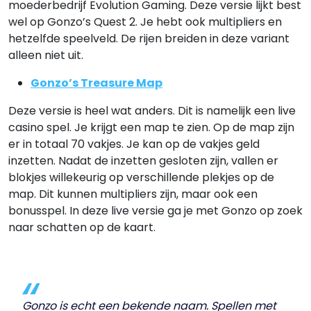
moederbedrijf Evolution Gaming. Deze versie lijkt best
wel op Gonzo’s Quest 2. Je hebt ook multipliers en
hetzelfde speelveld. De rijen breiden in deze variant
alleen niet uit.
Gonzo’s Treasure Map
Deze versie is heel wat anders. Dit is namelijk een live
casino spel. Je krijgt een map te zien. Op de map zijn
er in totaal 70 vakjes. Je kan op de vakjes geld
inzetten. Nadat de inzetten gesloten zijn, vallen er
blokjes willekeurig op verschillende plekjes op de
map. Dit kunnen multipliers zijn, maar ook een
bonusspel. In deze live versie ga je met Gonzo op zoek
naar schatten op de kaart.
Gonzo is echt een bekende naam. Spellen met