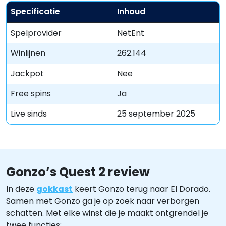
Specificatie
Inhoud
Spelprovider
NetEnt
Winlijnen
262.144
Jackpot
Nee
Free spins
Ja
Live sinds
25 september 2025
Gonzo’s Quest 2 review
In deze
gokkast
keert Gonzo terug naar El Dorado.
Samen met Gonzo ga je op zoek naar verborgen
schatten. Met elke winst die je maakt ontgrendel je
twee functies: