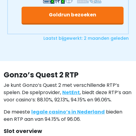
Goldrun bezoeken
Laatst bijgewerkt: 2 maanden geleden
Gonzo’s Quest 2 RTP
Je kunt Gonzo’s Quest 2 met verschillende RTP’s
spelen. De spelprovider,
NetEnt
, biedt deze RTP’s aan
voor casino’s: 88.10%, 92.13%, 94.15% en 96.06%.
De meeste
legale casino’s in Nederland
bieden
een RTP aan van 94.15% of 96.06.
Slot overview