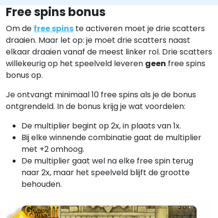
Free spins bonus
Om de
free spins
te activeren moet je drie scatters
draaien. Maar let op: je moet drie scatters naast
elkaar draaien vanaf de meest linker rol. Drie scatters
willekeurig op het speelveld leveren
geen
free spins
bonus op.
Je ontvangt minimaal 10 free spins als je de bonus
ontgrendeld. In de bonus krijg je wat voordelen:
De multiplier begint op 2x, in plaats van 1x.
Bij elke winnende combinatie gaat de multiplier
met +2 omhoog.
De multiplier gaat wel na elke free spin terug
naar 2x, maar het speelveld blijft de grootte
behouden.