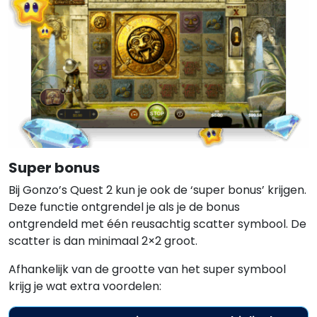
Super bonus
Bij Gonzo’s Quest 2 kun je ook de ‘super bonus’ krijgen.
Deze functie ontgrendel je als je de bonus
ontgrendeld met één reusachtig scatter symbool. De
scatter is dan minimaal 2×2 groot.
Afhankelijk van de grootte van het super symbool
krijg je wat extra voordelen: