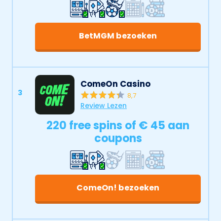
BetMGM bezoeken
ComeOn Casino
3
8,7
Review Lezen
220 free spins of € 45 aan
coupons
ComeOn! bezoeken