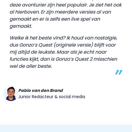
deze avonturier zijn heel populair. Je ziet het ook
al hierboven. Er zijn meerdere versies al van
gemaakt en er is zelfs een live spel van
gemaakt.
Welke ik het beste vind? Ik houd van nostalgie,
dus Gonzo’s Quest (originele versie) blijft voor
mij altijd de leukste. Maar als je echt naar
functies kijkt, dan is Gonzo’s Quest 2 misschien
wel de aller beste.
Pablo van den Brand
Junior Redacteur & social media