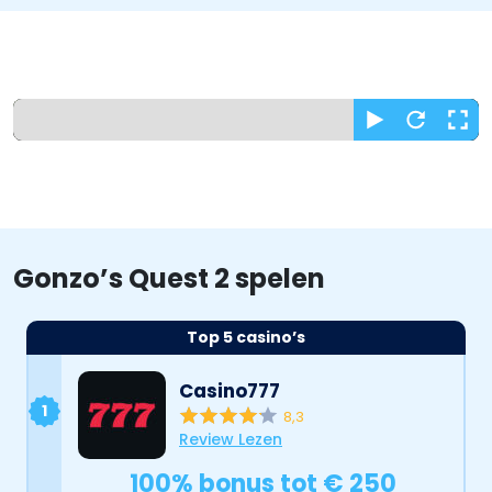
Speel bij Oranje Palace en
Review
krijg:
100% tot € 250 bonus
Speel met geld
Speel met bonus
RTP
Free spins en bonus
of
Video
Start gratis spel
Conclusie
Gonzo’s Quest 2 spelen
FAQ
Top 5 casino’s
Casino777
1
8,3
Review Lezen
100% bonus tot € 250