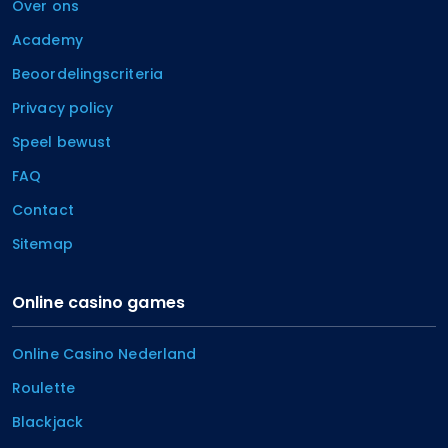
Over ons
Academy
Beoordelingscriteria
Privacy policy
Speel bewust
FAQ
Contact
Sitemap
Online casino games
Online Casino Nederland
Roulette
Blackjack