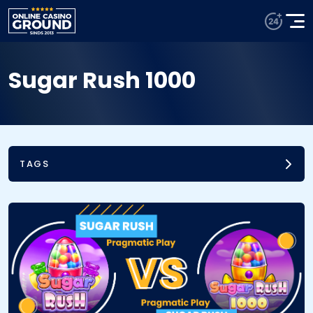
Sugar Rush 1000
TAGS