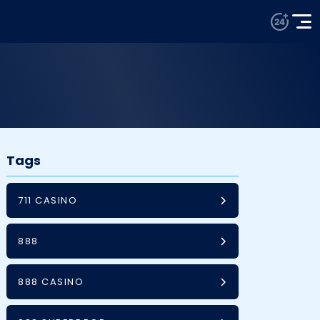
Tags
711 CASINO
888
888 CASINO