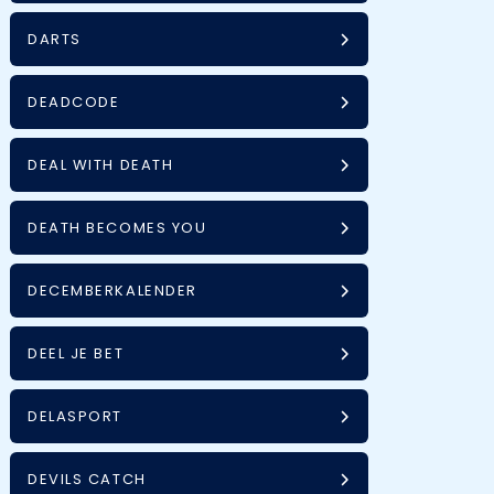
DARTS
DEADCODE
DEAL WITH DEATH
DEATH BECOMES YOU
DECEMBERKALENDER
DEEL JE BET
DELASPORT
DEVILS CATCH