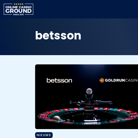
betsson
NIEUWS