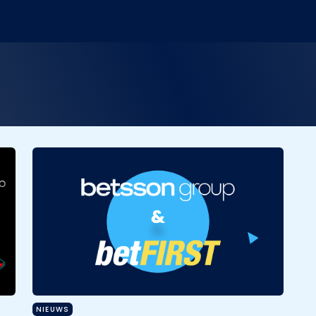
NIEUWS