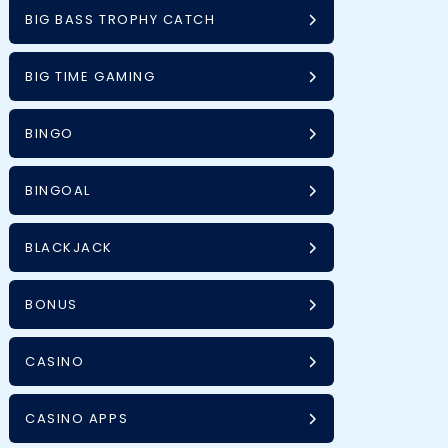
BIG BASS TROPHY CATCH
BIG TIME GAMING
BINGO
BINGOAL
BLACKJACK
BONUS
CASINO
CASINO APPS