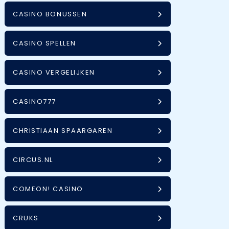
CASINO BONUSSEN
CASINO SPELLEN
CASINO VERGELIJKEN
CASINO777
CHRISTIAAN SPAARGAREN
CIRCUS.NL
COMEON! CASINO
CRUKS