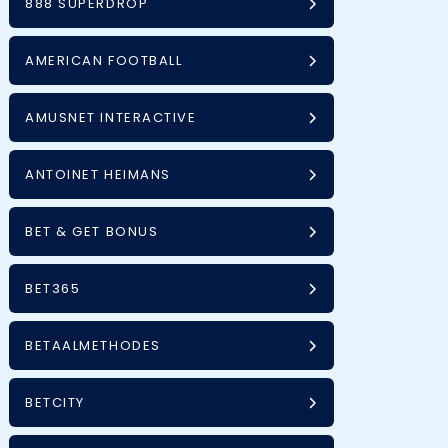
888 SUPERDROP
AMERICAN FOOTBALL
AMUSNET INTERACTIVE
ANTOINET HEIMANS
BET & GET BONUS
BET365
BETAALMETHODES
BETCITY