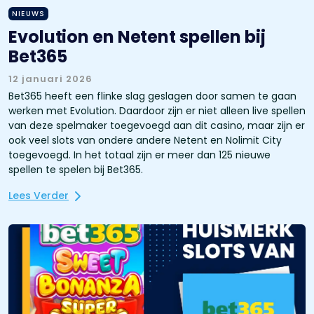
NIEUWS
Evolution en Netent spellen bij
Bet365
12 januari 2026
Bet365 heeft een flinke slag geslagen door samen te gaan
werken met Evolution. Daardoor zijn er niet alleen live spellen
van deze spelmaker toegevoegd aan dit casino, maar zijn er
ook veel slots van ondere andere Netent en Nolimit City
toegevoegd. In het totaal zijn er meer dan 125 nieuwe
spellen te spelen bij Bet365.
Lees Verder