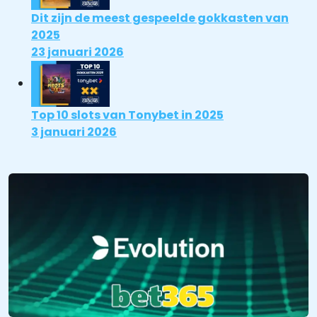
Dit zijn de meest gespeelde gokkasten van
2025
23 januari 2026
Top 10 slots van Tonybet in 2025
3 januari 2026