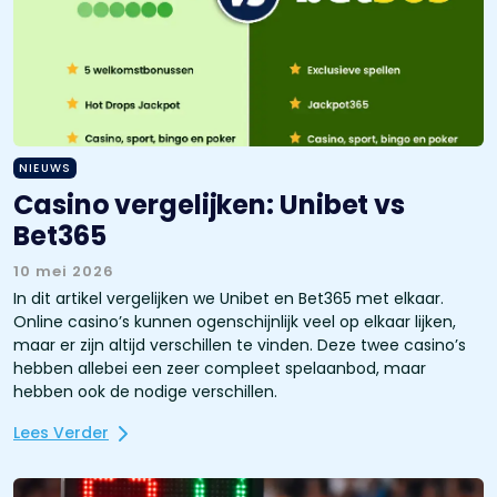
NIEUWS
Casino vergelijken: Unibet vs
Bet365
10 mei 2026
In dit artikel vergelijken we Unibet en Bet365 met elkaar.
Online casino’s kunnen ogenschijnlijk veel op elkaar lijken,
maar er zijn altijd verschillen te vinden. Deze twee casino’s
hebben allebei een zeer compleet spelaanbod, maar
hebben ook de nodige verschillen.
Lees Verder