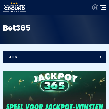
Bet365
TAGS