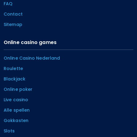
FAQ
Contact
Sitemap
Online casino games
Online Casino Nederland
Roulette
Blackjack
Online poker
Live casino
Alle spellen
Gokkasten
Slots