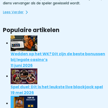
diens vervanger als de speler gewisseld wordt.
Lees Verder
Populaire artikelen
Wedden op het WK? Dit zijn de beste bonussen
bij legale casino’s
11 juni 2026
Spel duel: Dit is het leukste live blackjack spel
19 mei 2026