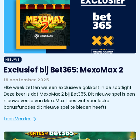
NIEUWS
Exclusief bij Bet365: MexoMax 2
19 september 2025
Elke week zetten we een exclusieve gokkast in de spotlight.
Deze keer is dat MexoMax 2 bij Bet365. Dit nieuwe spel is een
nieuwe versie van MexoMax. Lees wat voor leuke
bonusfuncties dit nieuwe spel te bieden heeft!
Lees Verder