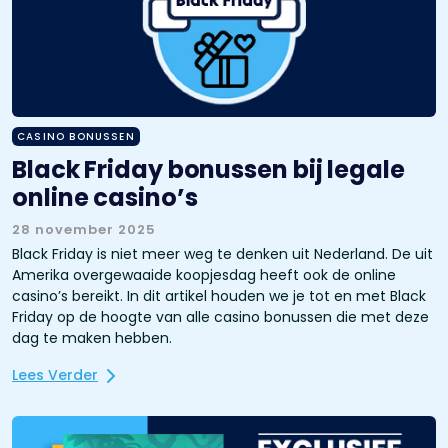
CASINO BONUSSEN
Black Friday bonussen bij legale
online casino’s
28 november 2025
Black Friday is niet meer weg te denken uit Nederland. De uit
Amerika overgewaaide koopjesdag heeft ook de online
casino’s bereikt. In dit artikel houden we je tot en met Black
Friday op de hoogte van alle casino bonussen die met deze
dag te maken hebben.
Lees Verder