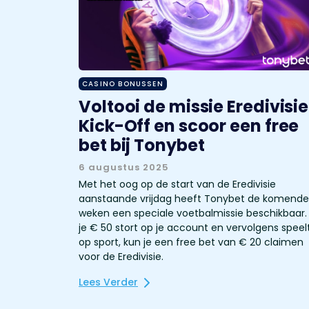
CASINO BONUSSEN
Voltooi de missie Eredivisie
Kick-Off en scoor een free
bet bij Tonybet
6 augustus 2025
Met het oog op de start van de Eredivisie
aanstaande vrijdag heeft Tonybet de komende
weken een speciale voetbalmissie beschikbaar. 
je € 50 stort op je account en vervolgens speel
op sport, kun je een free bet van € 20 claimen
voor de Eredivisie.
Lees Verder