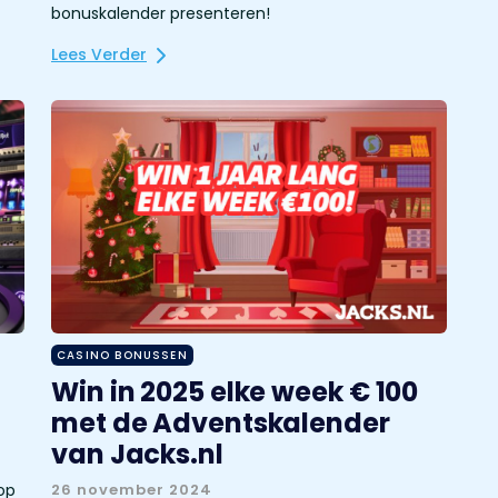
bonuskalender presenteren!
Lees Verder
CASINO BONUSSEN
Win in 2025 elke week € 100
met de Adventskalender
van Jacks.nl
op
26 november 2024