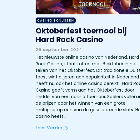
CASINO BONUSSEN
Oktoberfest toernooi bij
Hard Rock Casino
25 september 2024
Het nieuwste online casino van Nederland, Hard
Rock Casino, staat tot en met 6 oktober in het
teken van het Oktoberfest. Dit traditionele Duit
feest wint al jaren aan populariteit in Nederland
heeft nu ook het online casino bereikt. Hard Ro
Casino geeft vorm aan het Oktoberfest door
middel van een casino toernooi. Spelers vallen i
de prijzen door het winnen van een grote
multiplier op één van de geselecteerde slots. H
casino heeft…
Lees Verder