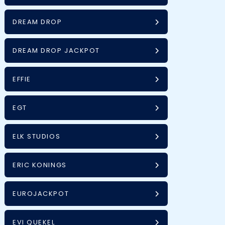
DREAM DROP
DREAM DROP JACKPOT
EFFIE
EGT
ELK STUDIOS
ERIC KONINGS
EUROJACKPOT
EVI QUEKEL