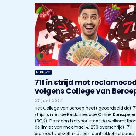
NIEUWS
711 in strijd met reclameco
volgens College van Beroe
27 juni 2024
Het College van Beroep heeft geoordeeld dat 71
strijd is met de Reclamecode Online Kansspele
(ROK). De reden hiervoor is dat de welkomstbo
de limiet van maximaal € 250 overschrijdt. 711
promoot zichzelf met een aantrekkelijke bonus