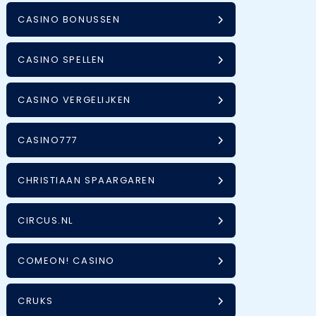
CASINO BONUSSEN
CASINO SPELLEN
CASINO VERGELIJKEN
CASINO777
CHRISTIAAN SPAARGAREN
CIRCUS.NL
COMEON! CASINO
CRUKS