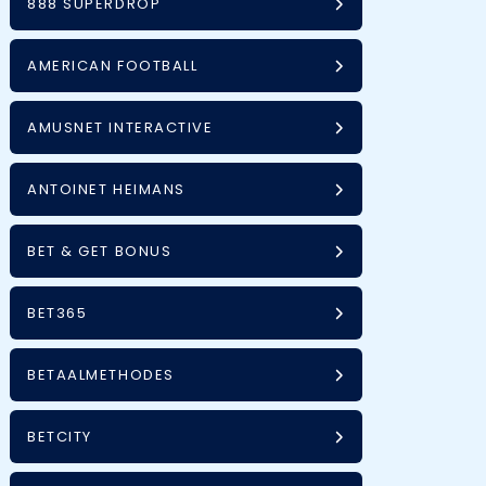
888 SUPERDROP
AMERICAN FOOTBALL
AMUSNET INTERACTIVE
ANTOINET HEIMANS
BET & GET BONUS
BET365
BETAALMETHODES
BETCITY