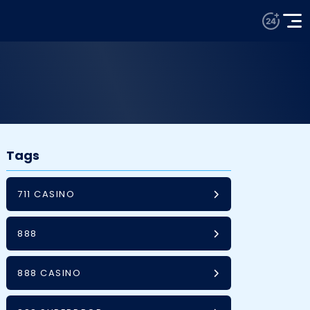
Tags
711 CASINO
888
888 CASINO