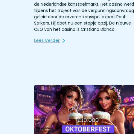
de Nederlandse kansspelmarkt. Het casino werd
tijdens het traject van de vergunningsaanvraag
geleid door de ervaren kansspel expert Paul
Strikers. Hij doet nu een stapje opzij. De nieuwe
CEO van het casino is Cristiano Blanco.
Lees Verder