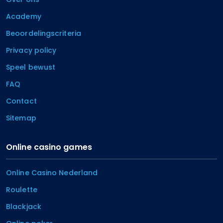
Academy
Beoordelingscriteria
Privacy policy
Speel bewust
FAQ
Contact
Sitemap
Online casino games
Online Casino Nederland
Roulette
Blackjack