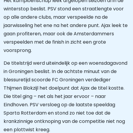
Het kampioenschap leek afgelopen seizoen al in de
winterstop beslist. PSV stond een straatlengte voor
op alle andere clubs, maar verspeelde na de
jaarwisseling het ene na het andere punt. Ajax leek te
gaan profiteren, maar ook de Amsterdammers
verspeelden met de finish in zicht een grote
voorsprong.
De titelstrijd werd uiteindelijk op een woensdagavond
in Groningen beslist. In de achtste minuut van de
blessuretijd scoorde FC Groningen verdediger
Thijmen Blokzijl het doelpunt dat Ajax de titel kostte.
Die titel ging – net als het jaar ervoor – naar
Eindhoven. PSV versloeg op de laatste speeldag
Sparta Rotterdam en stond zo niet toe dat de
krankzinnige ontknoping van de competitie niet nog
een plottwist kreeg.