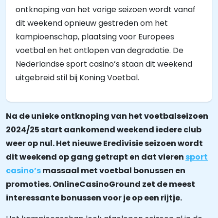
ontknoping van het vorige seizoen wordt vanaf
dit weekend opnieuw gestreden om het
kampioenschap, plaatsing voor Europees
voetbal en het ontlopen van degradatie. De
Nederlandse sport casino’s staan dit weekend
uitgebreid stil bij Koning Voetbal.
Na de unieke ontknoping van het voetbalseizoen
2024/25 start aankomend weekend iedere club
weer op nul. Het nieuwe Eredivisie seizoen wordt
dit weekend op gang getrapt en dat vieren
sport
casino’s
massaal met voetbal bonussen en
promoties. OnlineCasinoGround zet de meest
interessante bonussen voor je op een rijtje.