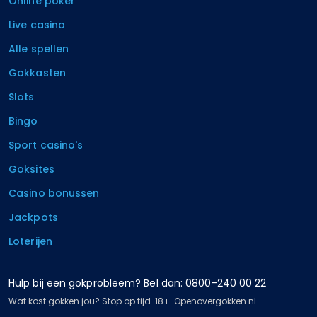
Online poker
Live casino
Alle spellen
Gokkasten
Slots
Bingo
Sport casino's
Goksites
Casino bonussen
Jackpots
Loterijen
Hulp bij een gokprobleem? Bel dan: 0800-240 00 22
Wat kost gokken jou? Stop op tijd. 18+. Openovergokken.nl.