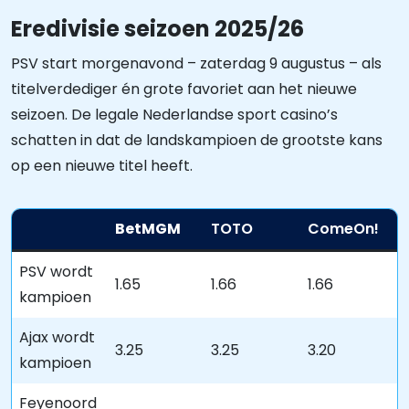
Eredivisie seizoen 2025/26
PSV start morgenavond – zaterdag 9 augustus – als
titelverdediger én grote favoriet aan het nieuwe
seizoen. De legale Nederlandse sport casino’s
schatten in dat de landskampioen de grootste kans
op een nieuwe titel heeft.
BetMGM
TOTO
ComeOn!
PSV wordt
1.65
1.66
1.66
kampioen
Ajax wordt
3.25
3.25
3.20
kampioen
Feyenoord