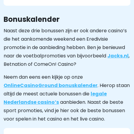
Bonuskalender
Naast deze drie bonussen zijn er ook andere casino’s
die het aankomende weekend een Eredivisie
promotie in de aanbieding hebben. Ben je benieuwd
naar de voetbalpromoties van bijvoorbeeld
Jacks.nl
,
Betnation of ComeOn! Casino?
Neem dan eens een kijkje op onze
OnlineCasinoGround bonuskalender
. Hierop staan
altijd de meest actuele bonussen die
legale
Nederlandse casino’s
aanbieden. Naast de beste
sport promoties, vind je hier ook de beste bonussen
voor spelen in het casino en het live casino.