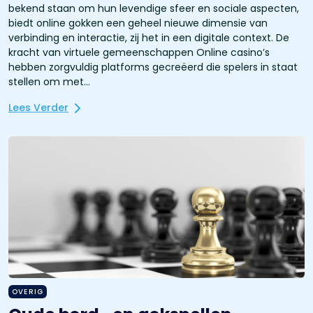
bekend staan om hun levendige sfeer en sociale aspecten,
biedt online gokken een geheel nieuwe dimensie van
verbinding en interactie, zij het in een digitale context. De
kracht van virtuele gemeenschappen Online casino’s
hebben zorgvuldig platforms gecreëerd die spelers in staat
stellen om met…
Lees Verder
OVERIG