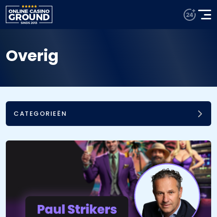
Overig
CATEGORIEËN