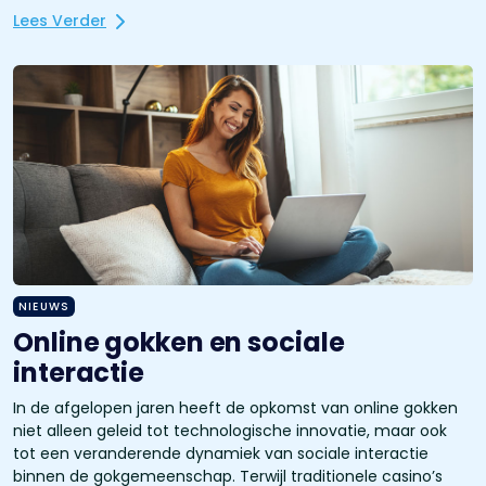
Lees Verder
NIEUWS
Online gokken en sociale
interactie
In de afgelopen jaren heeft de opkomst van online gokken
niet alleen geleid tot technologische innovatie, maar ook
tot een veranderende dynamiek van sociale interactie
binnen de gokgemeenschap. Terwijl traditionele casino’s