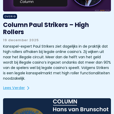
OVERIG
Column Paul Strikers – High
Rollers
19 december 2025
Kansspel-expert Paul Strikers ziet dagelijks in de praktijk dat
high rollers afhaken bij legale online casino’s. Zij wijken uit
naar het illegale circuit. Meer dan de helft van het geld
wordt bij illegale casino’s ingezet ondanks dat meer dan 90%
van de spelers wel bij legale casino’s speelt. Volgens Strikers
is een legale kansspelmarkt met high roller functionaliteiten
noodzakelijk.
Lees Verder