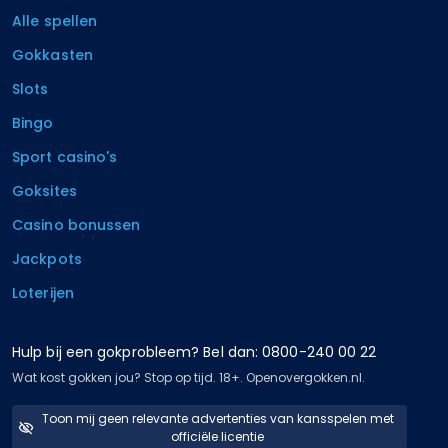
Alle spellen
Gokkasten
Slots
Bingo
Sport casino's
Goksites
Casino bonussen
Jackpots
Loterijen
Hulp bij een gokprobleem? Bel dan: 0800-240 00 22
Wat kost gokken jou? Stop op tijd. 18+. Openovergokken.nl.
Toon mij geen relevante advertenties van kansspelen met
officiële licentie