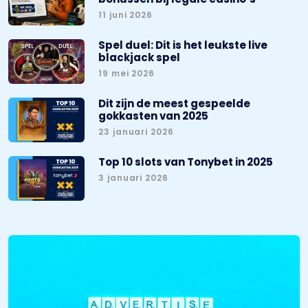
11 juni 2026
Spel duel: Dit is het leukste live
blackjack spel
19 mei 2026
Dit zijn de meest gespeelde
gokkasten van 2025
23 januari 2026
Top 10 slots van Tonybet in 2025
3 januari 2026