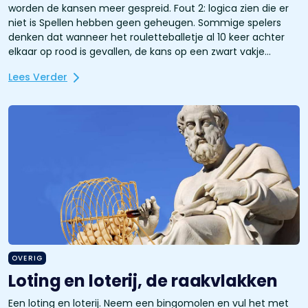
worden de kansen meer gespreid. Fout 2: logica zien die er
niet is Spellen hebben geen geheugen. Sommige spelers
denken dat wanneer het rouletteballetje al 10 keer achter
elkaar op rood is gevallen, de kans op een zwart vakje…
Lees Verder
OVERIG
Loting en loterij, de raakvlakken
Een loting en loterij. Neem een bingomolen en vul het met