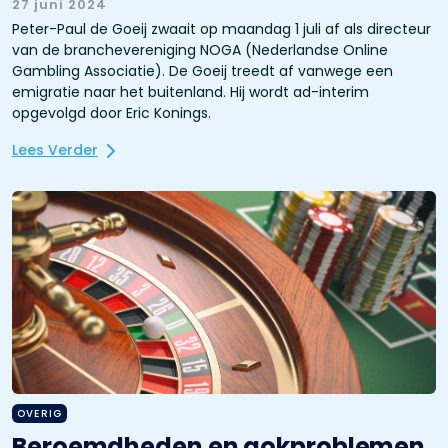
27 juni 2024
Peter-Paul de Goeij zwaait op maandag 1 juli af als directeur
van de branchevereniging NOGA (Nederlandse Online
Gambling Associatie). De Goeij treedt af vanwege een
emigratie naar het buitenland. Hij wordt ad-interim
opgevolgd door Eric Konings.
Lees Verder
OVERIG
Beroemdheden en gokproblemen