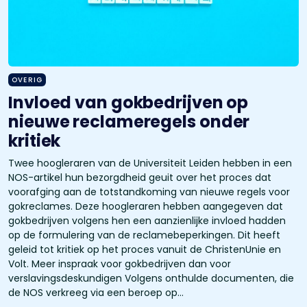
OVERIG
Invloed van gokbedrijven op
nieuwe reclameregels onder
kritiek
Twee hoogleraren van de Universiteit Leiden hebben in een
NOS-artikel hun bezorgdheid geuit over het proces dat
voorafging aan de totstandkoming van nieuwe regels voor
gokreclames. Deze hoogleraren hebben aangegeven dat
gokbedrijven volgens hen een aanzienlijke invloed hadden
op de formulering van de reclamebeperkingen. Dit heeft
geleid tot kritiek op het proces vanuit de ChristenUnie en
Volt. Meer inspraak voor gokbedrijven dan voor
verslavingsdeskundigen Volgens onthulde documenten, die
de NOS verkreeg via een beroep op…