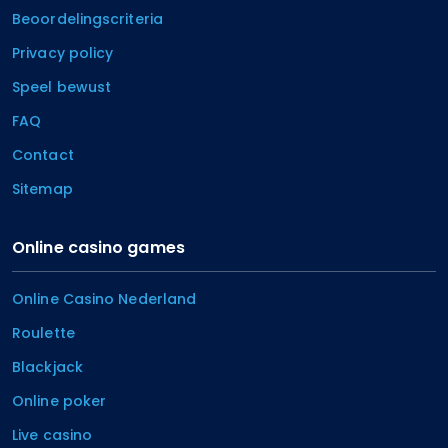
Beoordelingscriteria
Privacy policy
Speel bewust
FAQ
Contact
Sitemap
Online casino games
Online Casino Nederland
Roulette
Blackjack
Online poker
Live casino