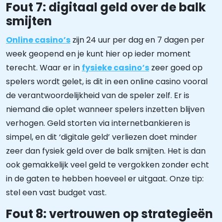
Fout 7: digitaal geld over de balk
smijten
Online casino’s
zijn 24 uur per dag en 7 dagen per
week geopend en je kunt hier op ieder moment
terecht. Waar er in
fysieke casino’s
zeer goed op
spelers wordt gelet, is dit in een online casino vooral
de verantwoordelijkheid van de speler zelf. Er is
niemand die oplet wanneer spelers inzetten blijven
verhogen. Geld storten via internetbankieren is
simpel, en dit ‘digitale geld’ verliezen doet minder
zeer dan fysiek geld over de balk smijten. Het is dan
ook gemakkelijk veel geld te vergokken zonder echt
in de gaten te hebben hoeveel er uitgaat. Onze tip:
stel een vast budget vast.
Fout 8: vertrouwen op strategieën