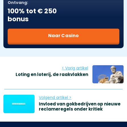
Ontvang:
100% tot € 250
bonus
Naar Casino
< Vorig artikel
Loting en loterij, de raakvlakken
Volgend artikel >
Invloed van gokbedrijven op nieuwe
reclameregels onder kritiek