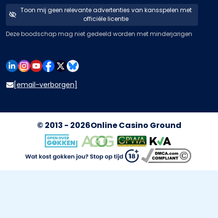
Toon mij geen relevante advertenties van kansspelen met
officiële licentie
Deze boodschap mag niet gedeeld worden met minderjarigen
[email-verborgen]
© 2013 - 2026
Online Casino Ground