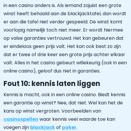
in een casino anders is. Als iemand zojuist een grote
winst heeft behaald aan de blackjacktafel, dan wordt
er aan die tafel niet verder gespeeld. De winst komt
voorlopig namelijk toch niet meer. Er wordt hiermee
op valse garanties vertrouwd. Het kan gebeuren dat
er eindeloos geen prijs valt. Het kan ook best zo zijn
dat er twee of drie keer een grote prijs achter elkaar
valt. Alles in het casino gebeurt willekeurig (ook in een
online casino), geloof dus niet in garanties.
Fout 10: kennis laten liggen
Kennis is macht, ook in een online casino. Biedt kennis
een garantie op winst? Nee, dat niet. Wel kan het de
kans op winst vergroten. Voorbeelden van
casinospellen
waar kennis veel waarde toe kan
voegen zijn
blackjack
of
poker
.