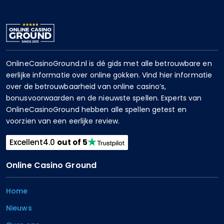
OnlineCasinoGround.nl is dé gids met alle betrouwbare en
eerlijke informatie over online gokken. Vind hier informatie
over de betrouwbaarheid van online casino’s,
bonusvoorwaarden en de nieuwste spellen. Experts van
OnlineCasinoGround hebben alle spellen getest en
voorzien van een eerlijke review.
Excellent
4.0
out of 5
Online Casino Ground
Home
Nieuws