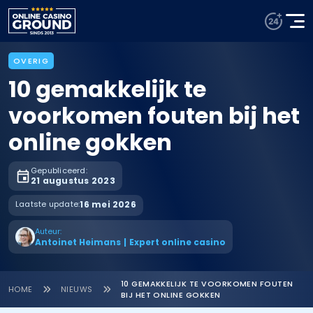
OVERIG
10 gemakkelijk te
voorkomen fouten bij het
online gokken
Gepubliceerd:
21 augustus 2023
Laatste update:
16 mei 2026
Auteur:
Antoinet Heimans
|
Expert online casino
10 GEMAKKELIJK TE VOORKOMEN FOUTEN
HOME
NIEUWS
BIJ HET ONLINE GOKKEN