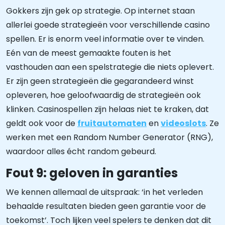
Gokkers zijn gek op strategie. Op internet staan
allerlei goede strategieën voor verschillende casino
spellen. Er is enorm veel informatie over te vinden.
Eén van de meest gemaakte fouten is het
vasthouden aan een spelstrategie die niets oplevert.
Er zijn geen strategieën die gegarandeerd winst
opleveren, hoe geloofwaardig de strategieën ook
klinken. Casinospellen zijn helaas niet te kraken, dat
geldt ook voor de
fruitautomaten
en
videoslots
. Ze
werken met een Random Number Generator (RNG),
waardoor alles écht random gebeurd.
Fout 9: geloven in garanties
We kennen allemaal de uitspraak: ‘in het verleden
behaalde resultaten bieden geen garantie voor de
toekomst’. Toch lijken veel spelers te denken dat dit