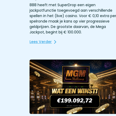
888 heeft met SuperDrop een eigen
jackpotfunctie toegevoegd aan verschillende
spellen in het (live) casino. Voor € 0,10 extra pe
spelronde maak je kans op vier progressieve
geldprijzen. De grootste daarvan, de Mega
Jackpot, begint bij € 100.000.
Lees Verder