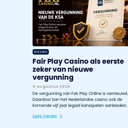
NIEUWS
Fair Play Casino als eerste
zeker van nieuwe
vergunning
4 augustus 2026
De vergunning van Fair Play Online is vernieuwd.
Daardoor kan het Nederlandse casino ook de
komende vijf jaar legaal kansspelen aanbieden.
Lees Verder