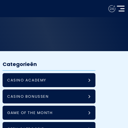
Categorieën
CASINO ACADEMY
CASINO BONUSSEN
GAME OF THE MONTH