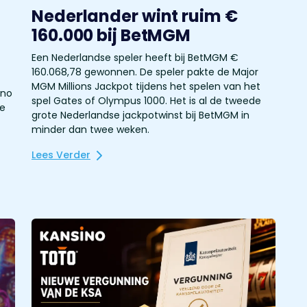
Nederlander wint ruim €
160.000 bij BetMGM
Een Nederlandse speler heeft bij BetMGM €
160.068,78 gewonnen. De speler pakte de Major
MGM Millions Jackpot tijdens het spelen van het
ino
spel Gates of Olympus 1000. Het is al de tweede
de
grote Nederlandse jackpotwinst bij BetMGM in
minder dan twee weken.
Lees Verder