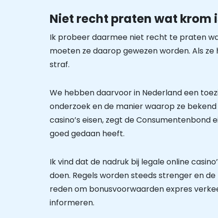
Niet recht praten wat krom i
Ik probeer daarmee niet recht te praten wat
moeten ze daarop gewezen worden. Als ze h
straf.
We hebben daarvoor in Nederland een toez
onderzoek en de manier waarop ze bekend 
casino’s eisen, zegt de Consumentenbond eig
goed gedaan heeft.
Ik vind dat de nadruk bij legale online casino
doen. Regels worden steeds strenger en de 
reden om bonusvoorwaarden expres verkeerd 
informeren.