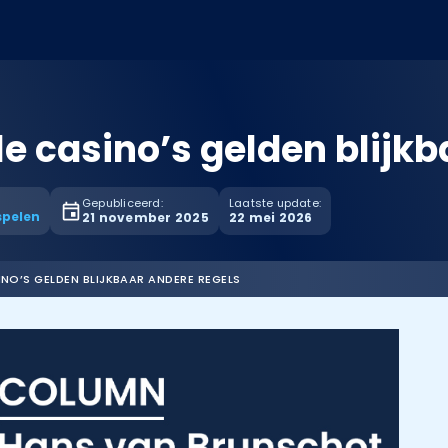
e casino’s gelden blijkb
Gepubliceerd:
Laatste update:
spelen
21 november 2025
22 mei 2026
NO’S GELDEN BLIJKBAAR ANDERE REGELS