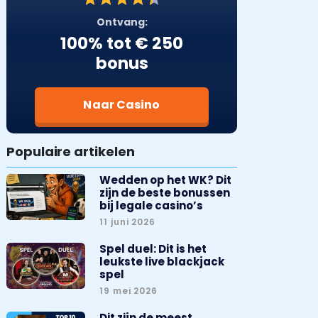
Ontvang:
100% tot € 250
bonus
Naar Casino
Populaire artikelen
Wedden op het WK? Dit
zijn de beste bonussen
bij legale casino’s
11 juni 2026
Spel duel: Dit is het
leukste live blackjack
spel
19 mei 2026
Dit zijn de meest