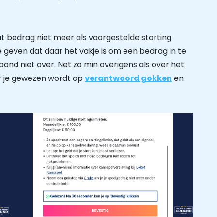
t bedrag niet meer als voorgestelde storting
 geven dat daar het vakje is om een bedrag in te
nd niet over. Net zo min overigens als over het
r je gewezen wordt op
verantwoord gokken
en