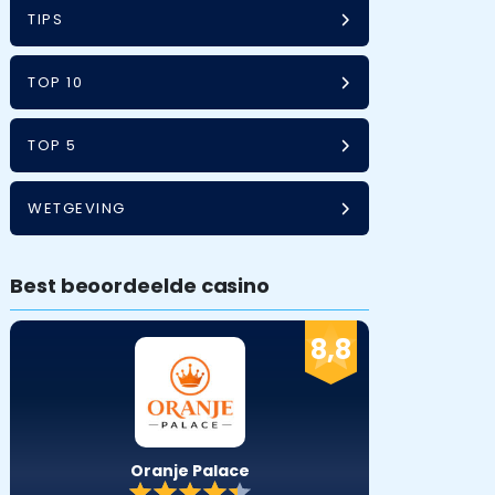
TIPS
TOP 10
TOP 5
WETGEVING
Best beoordeelde casino
8,8
Oranje Palace