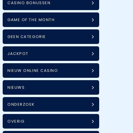
CASINO BONUSSEN
GAME OF THE MONTH
GEEN CATEGORIE
JACKPOT
NIEUW ONLINE CASINO
NIEUWS
ONDERZOEK
OVERIG