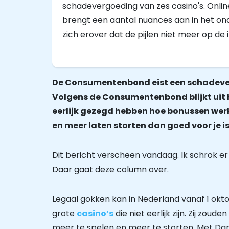
schadevergoeding van zes casino's. Onl
brengt een aantal nuances aan in het 
zich erover dat de pijlen niet meer op de 
De Consumentenbond eist een schadever
Volgens de Consumentenbond blijkt uit
eerlijk gezegd hebben hoe bonussen werke
en meer laten storten dan goed voor je is
Dit bericht verscheen vandaag. Ik schrok er 
Daar gaat deze column over.
Legaal gokken kan in Nederland vanaf 1 okt
grote
casino’s
die niet eerlijk zijn. Zij zouden
meer te spelen en meer te storten. Met Da