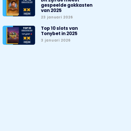
gespeelde gokkasten
van 2025
23 januari 2026
Top 10 slots van
Tonybet in 2025
3 januari 2026