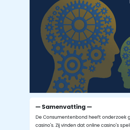
— Samenvatting —
De Consumentenbond heeft onderzoek ged
casino's. Zij vinden dat online casino's sp