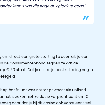
zonder kennis van die hoge duikplank te gaan?
ig om direct een grote storting te doen als je een
van de Consumentenbond zeggen ze dat de
 op € 50 staat. Dat je alleen je bankrekening nog in
geregeld.
k op heeft. Het was netter geweest als Holland
ar het is zeker niet zo dat je verplicht bent om €
genoeg door dat je bij dit casino ook vanaf een veel