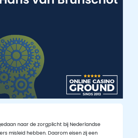
aan naar de zorgplicht bij Nederlandse
elers misleid hebben. Daarom eisen zij een