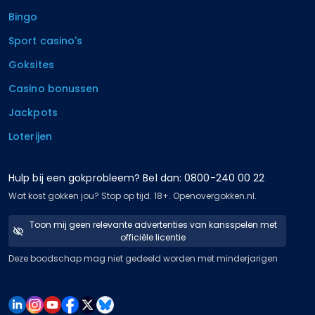
Bingo
Sport casino's
Goksites
Casino bonussen
Jackpots
Loterijen
Hulp bij een gokprobleem? Bel dan: 0800-240 00 22
Wat kost gokken jou? Stop op tijd. 18+. Openovergokken.nl.
Toon mij geen relevante advertenties van kansspelen met
officiële licentie
Deze boodschap mag niet gedeeld worden met minderjarigen