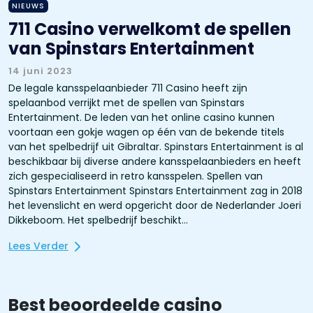
NIEUWS
711 Casino verwelkomt de spellen
van Spinstars Entertainment
14 juni 2023
De legale kansspelaanbieder 711 Casino heeft zijn
spelaanbod verrijkt met de spellen van Spinstars
Entertainment. De leden van het online casino kunnen
voortaan een gokje wagen op één van de bekende titels
van het spelbedrijf uit Gibraltar. Spinstars Entertainment is al
beschikbaar bij diverse andere kansspelaanbieders en heeft
zich gespecialiseerd in retro kansspelen. Spellen van
Spinstars Entertainment Spinstars Entertainment zag in 2018
het levenslicht en werd opgericht door de Nederlander Joeri
Dikkeboom. Het spelbedrijf beschikt…
Lees Verder
Best beoordeelde casino