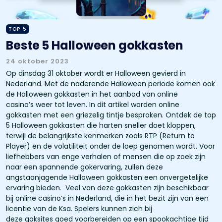
TOP 5
Beste 5 Halloween gokkasten
24 oktober 2023
Op dinsdag 31 oktober wordt er Halloween gevierd in
Nederland. Met de naderende Halloween periode komen ook
de Halloween gokkasten in het aanbod van online
casino’s weer tot leven. In dit artikel worden online
gokkasten met een griezelig tintje besproken. Ontdek de top
5 Halloween gokkasten die harten sneller doet kloppen,
terwijl de belangrijkste kenmerken zoals RTP (Return to
Player) en de volatiliteit onder de loep genomen wordt. Voor
liefhebbers van enge verhalen of mensen die op zoek zijn
naar een spannende gokervaring, zullen deze
angstaanjagende Halloween gokkasten een onvergetelijke
ervaring bieden. Veel van deze gokkasten zijn beschikbaar
bij online casino’s in Nederland, die in het bezit zijn van een
licentie van de Ksa. Spelers kunnen zich bij
deze goksites goed voorbereiden op een spookachtige tijd