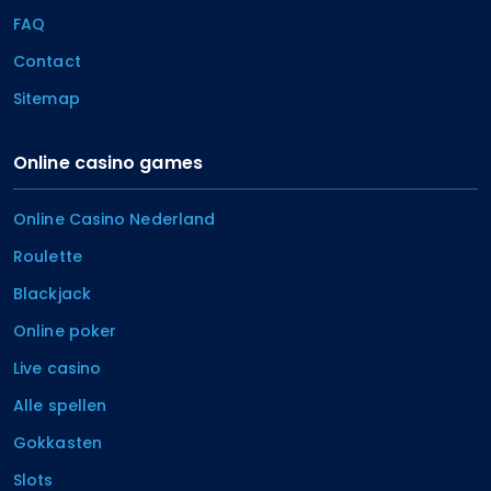
FAQ
Contact
Sitemap
Online casino games
Online Casino Nederland
Roulette
Blackjack
Online poker
Live casino
Alle spellen
Gokkasten
Slots