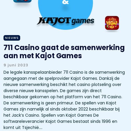
NIEUWS
711 Casino gaat de samenwerking
aan met Kajot Games
9 juni 2023
De legale kansspelaanbieder 711 Casino is de samenwerking
aangegaan met de spelprovider Kajot Games. Dankzij de
nieuwe samenwerking beschikt het casino plotseling over
diverse nieuwe kansspelen. De games zijn direct
beschikbaar gekomen op het platform van het 711 Casino.
De samenwerking is geen primeur. De spellen van Kajot
Games zijn namelijk al sinds oktober 2022 beschikbaar bij
het Jack’s Casino. Spellen van Kajot Games De
softwareleverancier Kajot Games bestaat sinds 1996 en
komt uit Tsjechië….