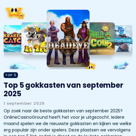
TOP 5
Top 5 gokkasten van september
2025
1 september 2025
Op zoek naar de beste gokkasten van september 2025?
OnlineCasinoGround heeft het voor je uitgezocht. Iedere
maand spelen we de nieuwste gokkasten en kijken we welke
erg populair zijn onder spelers. Deze plaatsen we vervolgens