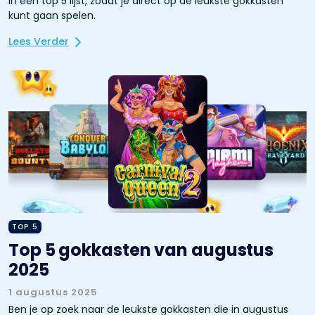
in een top 5 lijst, zodat je direct op de leukste gokkasten
kunt gaan spelen.
Lees Verder
TOP 5
Top 5 gokkasten van augustus
2025
1 augustus 2025
Ben je op zoek naar de leukste gokkasten die in augustus