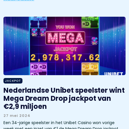
JACKPOT
Nederlandse Unibet speelster wint
Mega Dream Drop jackpot van
€2,9 miljoen
27 mei 2024
Een 34-jarige speelster in het Unibet Casino won vorige
week met een inzet van €1 de Mega Dream Drop jackpot.