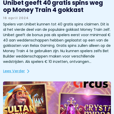
Unibet geeft 40 gratis spins weg
op Money Train 4 gokkast
16 april 2024
Spelers van Unibet kunnen tot 40 gratis spins claimen. Dit is
al het vierde deel van de populaire gokkast Money Train zelf.
Unibet geeft de bonus pas als spelers eerst voor minimaal €
40 aan weddenschappen hebben geplaatst op een van de
gokkasten van Relax Gaming. Gratis spins zullen alleen op de
Money Train 4 te gebruiken zijn. Nu kunnen spelers zelfs Bet
Builder weddenschappen maken voor verschillende
wedstrijden. Als spelers € 10 inzetten, ontvangen…
Lees Verder