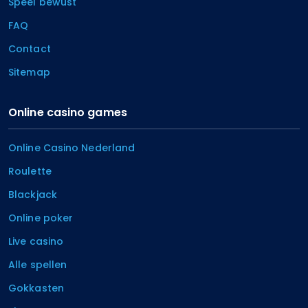
Speel bewust
FAQ
Contact
Sitemap
Online casino games
Online Casino Nederland
Roulette
Blackjack
Online poker
Live casino
Alle spellen
Gokkasten