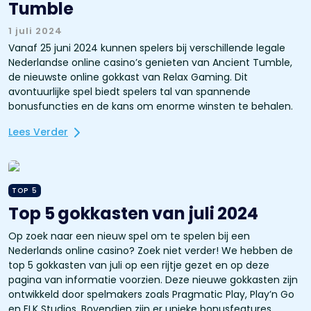
Tumble
1 juli 2024
Vanaf 25 juni 2024 kunnen spelers bij verschillende legale
Nederlandse online casino’s genieten van Ancient Tumble,
de nieuwste online gokkast van Relax Gaming. Dit
avontuurlijke spel biedt spelers tal van spannende
bonusfuncties en de kans om enorme winsten te behalen.
Lees Verder
TOP 5
Top 5 gokkasten van juli 2024
Op zoek naar een nieuw spel om te spelen bij een
Nederlands online casino? Zoek niet verder! We hebben de
top 5 gokkasten van juli op een rijtje gezet en op deze
pagina van informatie voorzien. Deze nieuwe gokkasten zijn
ontwikkeld door spelmakers zoals Pragmatic Play, Play’n Go
en ELK Studios. Bovendien zijn er unieke bonusfeatures