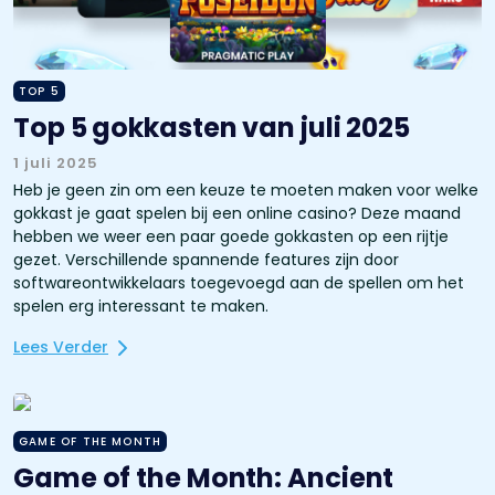
TOP 5
Top 5 gokkasten van juli 2025
1 juli 2025
Heb je geen zin om een keuze te moeten maken voor welke
gokkast je gaat spelen bij een online casino? Deze maand
hebben we weer een paar goede gokkasten op een rijtje
gezet. Verschillende spannende features zijn door
softwareontwikkelaars toegevoegd aan de spellen om het
spelen erg interessant te maken.
Lees Verder
GAME OF THE MONTH
Game of the Month: Ancient